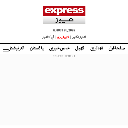
AUGUST 05, 2026
اشتہار لگائیں |
لائیو ٹی وی
| آج کا اخبار
صفحۂ اول
تازہ ترین
کھیل
خاص خبریں
پاکستان
انٹر نیشنل
ٹا