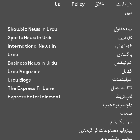
کے بارے
اخلاق
Policy
Us
میں
صفحۂ اول
Showbiz News in Urdu
تازہ ترین
Sports News in Urdu
غزہ لہو لہو
International News in
پاکستان
Urdu
انٹر نیشنل
Business News in Urdu
کھیل
Urdu Magazine
انٹرٹینمنٹ
Urdu Blogs
لائف اسٹائل
The Express Tribune
ٹاپ ٹرینڈ
Express Entertainment
دلچسپ و عجیب
صحت
سونے کے نرخ
پیٹرولیم مصنوعات کی قیمتیں
سائنس و ٹیکنالوجی