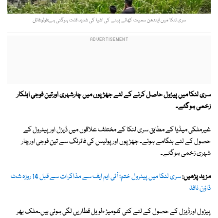
سری لنکا میں ایندھن سمیت کھانے پینے کی اشیا کی شدید قلت ہوگئی ہے:فوٹو:فائل
سری لنکا میں پیڑول حاصل کرنے کے لئے جھڑپوں میں چارشہری اورتین فوجی اہلکار
زخمی ہوگئے۔
غیرملکی میڈیا کے مطابق سری لنکا کے مختلف علاقوں میں ڈیزل اورپیٹرول کے
حصول کے لئے ہنگامے ہوئے۔ جھڑپوں اورپولیس کی فائرنگ سے تین فوجی اورچار
شہری زخمی ہوگئے۔
مزید پڑھیں:
سری لنکا میں پیٹرول ختم؛ آئی ایم ایف سے مذاکرات سے قبل 14 روزہ شٹ
ڈاؤن نافذ
پیڑول اورڈیزل کے حصول کے لئے کئی کلومیڑ طویل قطاریں لگی ہوئی ہیں۔ملک بھر