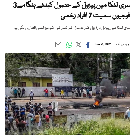
سری لنکا میں پیڑول کے حصول کیلئے ہنگامے3
فوجیوں سمیت 7 افراد زخمی
سری لنکا میں پیڑول اورڈیزل کے حصول کے لئے کئی کلومیڑ لمبی قطاریں لگی ہیں
ویب ڈیسک
June 21, 2022