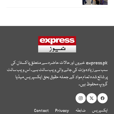
express.pk
خبروں اور حالات حاضرہ سے متعلق پاکستان کی
سب سے زیادہ وزٹ کی جانے والی ویب سائٹ ہے۔ اس ویب سائٹ
پر شائع شدہ تمام مواد کے جملہ حقوق بحق ایکسپریس میڈیا
گروپ محفوظ ہیں۔
ایکسپریس
ضابطہ
Privacy
Contact