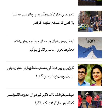
لندن میں خاتون کے راہگیروں پر چاقو سے حملے؛
ہلاکتوں کا خدشہ؛ ملزمہ گرفتار
آبنائے ہرمز پر ایران اور عمان میں اہم پیش رفت،
محفوظ بحری راستے پر اتفاق ہوگیا
کروڑوں روپوں فراڈ کی ماسٹر مائنڈ بھارتی خاتون دبئی
سے ڈی پورٹ؛ پونے میں گرفتار
میکسیکو؛ ٹک ٹاک لائیو کے دوران معروف انفلوئنسر
کو گولیاں مار کر قتل کر دیا گیا