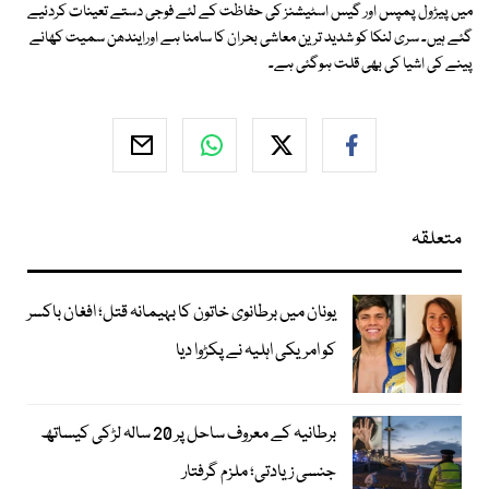
میں پیڑول پمپس اور گیس اسٹیشنز کی حفاظت کے لئے فوجی دستے تعینات کردئیے
گئے ہیں۔ سری لنکا کو شدید ترین معاشی بحران کا سامنا ہے اورایندھن سمیت کھانے
پینے کی اشیا کی بھی قلت ہوگئی ہے۔
متعلقہ
یونان میں برطانوی خاتون کا بہیمانہ قتل؛ افغان باکسر
کو امریکی اہلیہ نے پکڑوا دیا
برطانیہ کے معروف ساحل پر 20 سالہ لڑکی کیساتھ
جنسی زیادتی؛ ملزم گرفتار