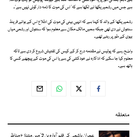
ہے تاہم ابتدائی طور پر یہ خودکشی کا معاملہ لگتا ہے کیونکہ پولیس کو ایک نوٹ ملا
ہے جس میں رشمیریکھا نے لکھا ہے کہ' اس کی موت کا ذمہ دار کوئی نہیں ہے'۔
رشمیریکھا کے والد کا کہنا ہے کہ انہیں بیٹی کی موت کی اطلاع اس کے بوائے فرینڈ
سنتوش نے دی تھی جبکہ ہمیں مالک مکان سے معلوم ہوا کہ سنتوش اور رشمی میاں
بیوی کے طور پر رہتے تھے۔
واضح رہے کہ پولیس نے مقدمہ درج کر کے کیس کی تفتیش شروع کر دی ہے تاکہ
معلوم کیا جا سکے کہ اداکارہ نے خودکشی کی ہے یا اس کی موت کے پیچھے کسی کا
ہاتھ ہے۔
متعلقہ
عمران ہاشمی کی فلم ’آوارہ پن 2‘ میں متنازع مناظر