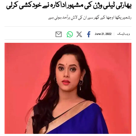
بھارتی ٹیلی وژن کی مشہور اداکارہ نے خودکشی کرلی
رشمیریکھا اوجھا کے گھر سے ان کی لاش برآمد ہوئی ہے
ویب ڈیسک
June 21, 2022