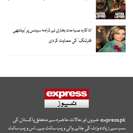
اداکارہ صباحت بخاری نے ڈرامہ سیٹس پر ’ہیلتھی
فلرٹنگ‘ کی حمایت کر دی
express.pk
خبروں اور حالات حاضرہ سے متعلق پاکستان کی
سب سے زیادہ وزٹ کی جانے والی ویب سائٹ ہے۔ اس ویب سائٹ