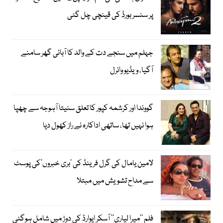
پر سنسر بورڈ کی قینچی چل گئی
جہلم میں سنجے دت کے والد کا آبائی گھر سامنے
آگیا، ویڈیو وائرل
گووندا اور کرشمہ کپور کا تعلق سنیتا آہوجہ سے چھپا
ہوا نہیں تھا، ساتھی اداکارہ نے راز کھول دیا
لامین یامال کی گرل فرینڈ کی ’بری خبروں‘کی پوسٹ
سے مداح تشویش میں مبتلا
فلم ’’میرا لیاری‘‘ آسکر ایوارڈ کی دوڑ میں شامل ہوگئی