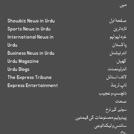
میں
صفحۂ اول
Showbiz News in Urdu
تازہ ترین
Sports News in Urdu
غزہ لہو لہو
International News in
پاکستان
Urdu
انٹر نیشنل
Business News in Urdu
کھیل
Urdu Magazine
انٹرٹینمنٹ
Urdu Blogs
لائف اسٹائل
The Express Tribune
ٹاپ ٹرینڈ
Express Entertainment
دلچسپ و عجیب
صحت
سونے کے نرخ
پیٹرولیم مصنوعات کی قیمتیں
سائنس و ٹیکنالوجی