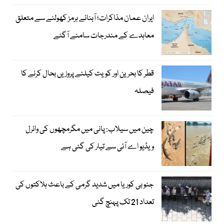
ایران عمان مذاکرات؛ آبنائے ہرمز کھولنے سے متعلق
معاہدے کے مندرجات سامنے آگئے
قطر کا بحرین اور کویت کیلئے پروزیں بحال کرنے کا
فیصلہ
چین میں سیلاب: پانی میں مگرمچھوں کی وائرل
ویڈیو اے آئی سے تیار کی گئی ہے
جنوبی کوریا میں شدید گرمی کے باعث ہلاکتوں کی
تعداد 21 تک پہنچ گئی