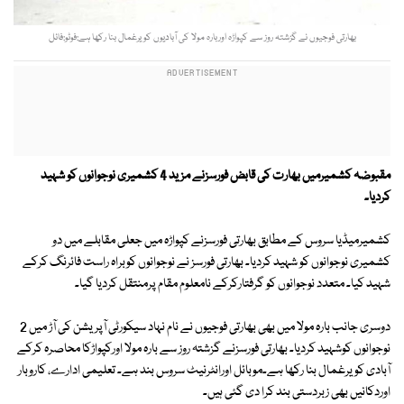
بھارتی فوجیوں نے گزشتہ روز سے کپواڑہ اوربارہ مولا کی آبادیوں کو یرغمال بنا رکھا ہے:فوٹو:فائل
مقبوضہ کشمیرمیں بھارت کی قابض فورسزنے مزید 4 کشمیری نوجوانوں کو شہید
کردیا۔
کشمیرمیڈیا سروس کے مطابق بھارتی فورسزنے کپواڑہ میں جعلی مقابلے میں دو
کشمیری نوجوانوں کو شہید کردیا۔ بھارتی فورسز نے نوجوانوں کوبراہ راست فائرنگ کرکے
شہید کیا۔ متعدد نوجوانوں کو گرفتارکرکے نامعلوم مقام پرمنتقل کردیا گیا۔
دوسری جانب بارہ مولا میں بھی بھارتی فوجیوں نے نام نہاد سیکورٹی آپریشن کی آڑ میں 2
نوجوانوں کوشہید کردیا۔ بھارتی فورسزنے گزشتہ روز سے بارہ مولا اورکپواڑکا محاصرہ کرکے
آبادی کو یرغمال بنا رکھا ہے۔موبائل اورانٹرنیٹ سروس بند ہے۔ تعلیمی ادارے، کاروبار
اوردکانیں بھی زبردستی بند کرا دی گئی ہیں۔