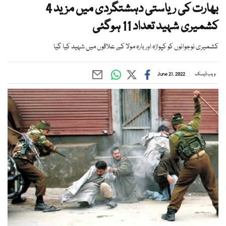
بھارت کی ریاستی دہشتگردی میں مزید 4
کشمیری شہید تعداد 11 ہوگئی
کشمیری نوجوانوں کو کپواڑہ اور بارہ مولا کے علاقوں میں شہید کیا گیا
ویب ڈیسک
June 21, 2022