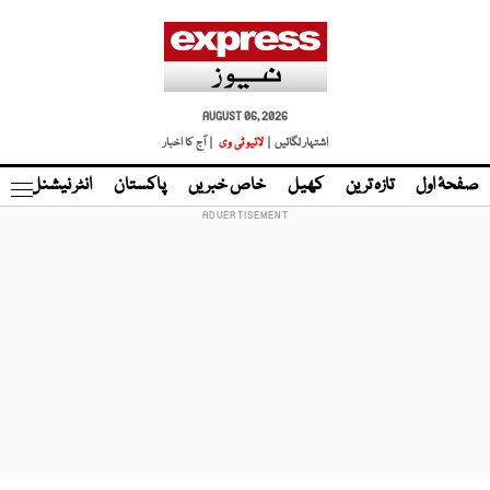
AUGUST 06, 2026
اشتہار لگائیں |
لائیو ٹی وی
| آج کا اخبار
صفحۂ اول
تازہ ترین
کھیل
خاص خبریں
پاکستان
انٹر نیشنل
ٹا