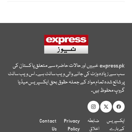
express.pk
خبروں اور حالات حاضرہ سے متعلق پاکستان کی
سب سے زیادہ وزٹ کی جانے والی ویب سائٹ ہے۔ اس ویب سائٹ
پر شائع شدہ تمام مواد کے جملہ حقوق بحق ایکسپریس میڈیا
گروپ محفوظ ہیں۔
ایکسپریس
ضابطہ
Privacy
Contact
کے بارے
اخلاق
Policy
Us