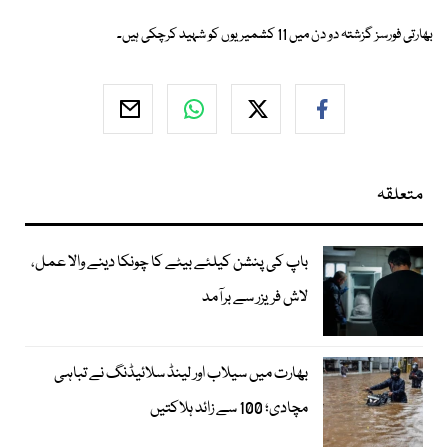
بھارتی فورسز گزشتہ دو دن میں 11 کشمیریوں کو شہید کرچکی ہیں۔
متعلقہ
باپ کی پنشن کیلئے بیٹے کا چونکا دینے والا عمل،
لاش فریزر سے برآمد
بھارت میں سیلاب اور لینڈ سلائیڈنگ نے تباہی
مچادی؛ 100 سے زائد ہلاکتیں