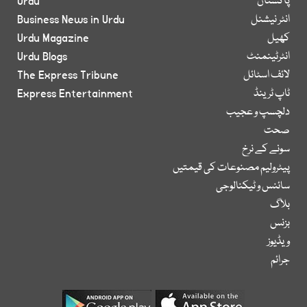
پاکستان
Urdu
انٹر نیشنل
Business News in Urdu
کھیل
Urdu Magazine
انٹرٹینمنٹ
Urdu Blogs
لائف اسٹائل
The Express Tribune
ٹاپ ٹرینڈ
Express Entertainment
دلچسپ و عجیب
صحت
سونے کے نرخ
پیٹرولیم مصنوعات کی قیمتیں
سائنس و ٹیکنالوجی
بلاگ
بزنس
ویڈیوز
جرائم