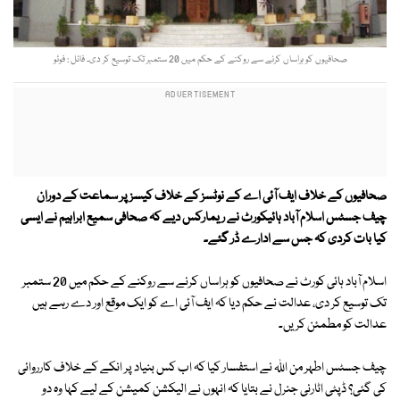
صحافیوں کو ہراساں کرنے سے روکنے کے حکم میں 20 ستمبر تک توسیع کر دی۔ فائل : فوٹو
صحافیوں کے خلاف ایف آئی اے کے نوٹسز کے خلاف کیسز پر سماعت کے دوران
چیف جسٹس اسلام آباد ہائیکورٹ نے ریمارکس دیے کہ صحافی سمیع ابراہیم نے ایسی
کیا بات کردی کہ جس سے ادارے ڈر گئے۔
اسلام آباد ہائی کورٹ نے صحافیوں کو ہراساں کرنے سے روکنے کے حکم میں 20 ستمبر
تک توسیع کر دی، عدالت نے حکم دیا کہ ایف آئی اے کو ایک موقع اور دے رہے ہیں
عدالت کو مطمئن کریں۔
چیف جسٹس اطہر من اللہ نے استفسار کیا کہ اب کس بنیاد پر انکے کے خلاف کارروائی
کی گئی؟ ڈپٹی اٹارنی جنرل نے بتایا کہ انہوں نے الیکشن کمیشن کے لیے کہا وہ دو