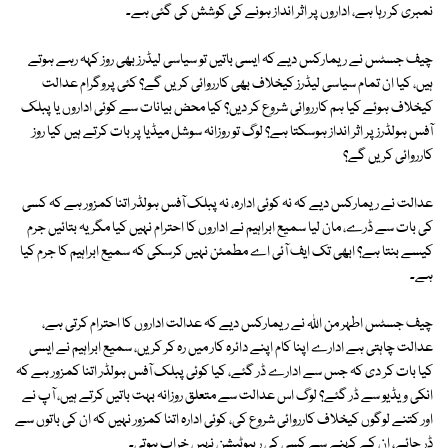
نمبری کر رہا ہے، اداروں پر اثر انداز ہونے کی کوشش کی گئی ہے۔
چیف جسٹس نے ریمارکس دیے کہ ایسی باتیں تو سیاسی لیڈرز بھی روز کہہ رہے ہوتے
ہیں، کیا ان تمام سیاسی لیڈرز کیخلاف بھی کارروائی کریں گے؟ کئی پروگرام عدالت
کیخلاف ہوئے کیا ہم کارروائی شروع کر دیں؟ کیا محض بیانات سے کوئی اداروں یا پبلک
آفس ہولڈرز پر اثر انداز ہوسکتا ہے؟ لوگ تو روزانہ سوشل میڈیا پر بات کرتے ہیں کیا روز
کارروائی کریں گے؟
عدالت نے ریمارکس دیے کہ نہ کوئی ادارہ، نہ پبلک آفس ہولڈر اتنا کمزور ہے کہ کسی
کی بات سے ڈرے، مان لیا سمیع ابراہیم نے اداروں کا احترام نہیں کیا مگر یہ بتائیں جرم
کیسے بنتا ہے؟ ابھی تک ایف آئی اے مطمئن نہیں کرسکی کہ سمیع ابراہیم کا جرم کیا
ہے۔
چیف جسٹس اطہر من اللہ نے ریمارکس دیے کہ عدالت اداروں کا احترام کرتی ہے،
عدالت چاہتی ہے ادارے اپنا کام اپنے دائرہ کار میں رہ کر کریں، سمیع ابراہیم نے ایسی
کیا بات کر دی کہ جس سے ادارے ڈر گئے، کیا کوئی پبلک آفس ہولڈر اتنا کمزور ہے کہ
انکی ویڈیو سے ڈر گئے؟ لوگ اس عدالت سے متعلق روزانہ بہت باتیں کرتے ہیں، آپ نے
اور کتنے لوگوں کیخلاف کارروائی شروع کی، کوئی ادارہ اتنا کمزور نہیں کہ ان کی باتوں سے
ڈر جائے، ان کے کہنے سے کسی کی ریپوٹیشن نہیں خراب ہوتی۔