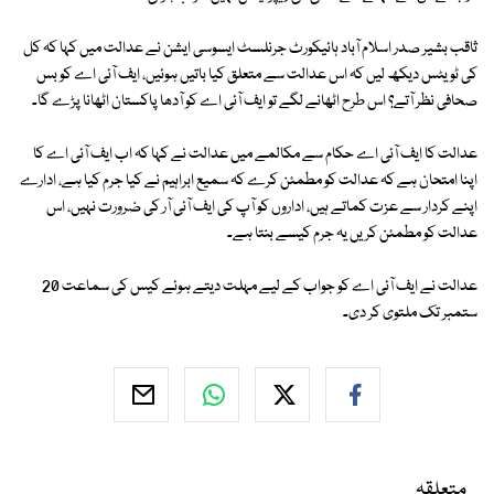
ثاقب بشیر صدر اسلام آباد ہائیکورٹ جرنلسٹ ایسوسی ایشن نے عدالت میں کہا کہ کل
کی ٹویٹس دیکھ لیں کہ اس عدالت سے متعلق کیا باتیں ہوئیں، ایف آئی اے کو بس
صحافی نظر آتے؟ اس طرح اٹھانے لگے تو ایف آئی اے کو آدھا پاکستان اٹھانا پڑے گا۔
عدالت کا ایف آئی اے حکام سے مکالمے میں عدالت نے کہا کہ اب ایف آئی اے کا
اپنا امتحان ہے کہ عدالت کو مطمئن کرے کہ سمیع ابراہیم نے کیا جرم کیا ہے، ادارے
اپنے کردار سے عزت کماتے ہیں، اداروں کو آپ کی ایف آئی آر کی ضرورت نہیں، اس
عدالت کو مطمئن کریں یہ جرم کیسے بنتا ہے۔
عدالت نے ایف آئی اے کو جواب کے لیے مہلت دیتے ہوئے کیس کی سماعت 20
ستمبر تک ملتوی کر دی۔
متعلقہ