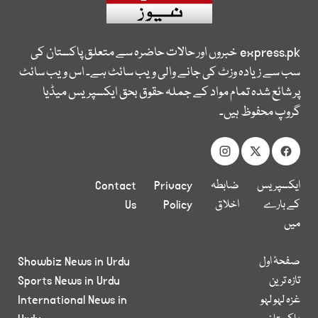
express.pk
خبروں اور حالات حاضرہ سے متعلق پاکستان کی
سب سے زیادہ وزٹ کی جانے والی ویب سائٹ ہے۔ اس ویب سائٹ
پر شائع شدہ تمام مواد کے جملہ حقوق بحق ایکسپریس میڈیا
گروپ محفوظ ہیں۔
ایکسپریس
ضابطہ
Privacy
Contact
کے بارے
اخلاق
Policy
Us
میں
صفحۂ اول
Showbiz News in Urdu
تازہ ترین
Sports News in Urdu
غزہ لہو لہو
International News in