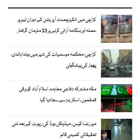
کراچی میں انکروچمنٹ آپریشن کے دوران ٹیم پر
حملہ اور ہنگامہ آرائی کرنے پر 33 ملزمان گرفتار
کراچی: محکمہ موسمیات کی شہر میں بوندا باندی،
پھوار کی پیشگوئی
مکہ مشترکہ دفاعی معاہدہ، اسلام آباد کو برقی
قمقموں، اسکرینز سے سجادیا گیا
میر رضا کیس، میڈیکل بورڈ کی رپورٹ کے بعد نئی
تحقیقاتی کمیٹی قائم