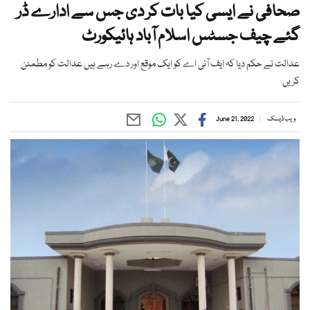
صحافی نے ایسی کیا بات کر دی جس سے ادارے ڈر
گئے چیف جسٹس اسلام آباد ہائیکورٹ
عدالت نے حکم دیا کہ ایف آئی اے کو ایک موقع اور دے رہے ہیں عدالت کو مطمئن
کریں
ویب ڈیسک
June 21, 2022