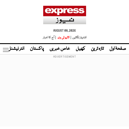
AUGUST 08, 2026
اشتہار لگائیں |
لائیو ٹی وی
| آج کا اخبار
صفحۂ اول
تازہ ترین
کھیل
خاص خبریں
پاکستان
انٹر نیشنل
ٹا