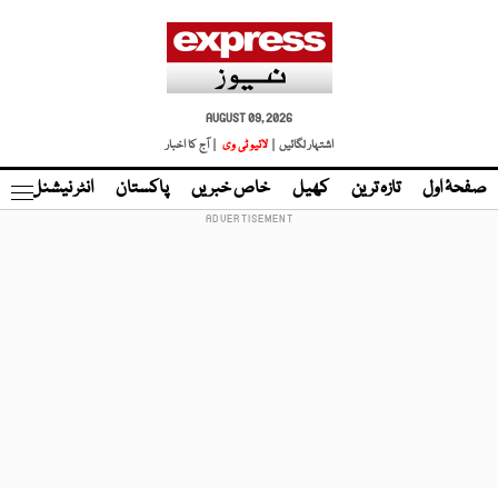
AUGUST 09, 2026
اشتہار لگائیں |
لائیو ٹی وی
| آج کا اخبار
صفحۂ اول
تازہ ترین
کھیل
خاص خبریں
پاکستان
انٹر نیشنل
ٹا