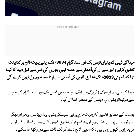
میٹا کی ذیلی کمپنیاں فیس بک اور انسٹاگرام 2024ء تک اپنے پلیٹ فارم پر کنٹینٹ
تخلیق کرنے والوں سے ان کی آمدنی سے حصہ نہیں بٹوریں گی، اس سے قبل میٹا کا کہنا
تھا کہ کمپنی 2023ء تک تخلیق کاروں کی آمدنی سے اپنا حصہ وصول نہیں کرے گی۔
میٹا کے سی ای او مارک زکربرگ نے ایک پوسٹ میں فیس بک اور انسٹا گرام کے حوالے
سے مونیٹائزیشن اپ ڈیٹس کے متعلق اعلان کیا۔
پوسٹ کے مطابق تخلیق کار پلیٹ فارم پر فین سبسکرپشن، پیڈ ایونٹس، بیجز اور دیگر
طریقوں سے پیسے بناتے ہیں اور یہ کمپنیاں تخلیق کاروں کے پیسے کمانے کے لیے
مزید راہیں کھول رہی ہیں تاکہ انہیں لالچ دے کر ٹِک ٹاک سے دور رکھا جا سکے۔