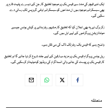
ایک نئے فیچر کی مدد سے فیس بک پر موجود تخلیق کار جن کے دوسرے پلیٹ فارم پر
بھی سبسکرائبر موجود ہوں ان مداحوں کو سبسکرائبر اونلی گروپس تک رسائی دے
سکیں گے۔
زکر برگ نے یہ بھی اعلان کیا کہ تخلیق کار مشہور ریلز بنانے پر کیش بونس جیسے
مونٹائزیشن پروگراموں کے لیے اہل ہوں گے۔
واضح رہے کہ فیس بک ریلز ٹِک ٹاک کی ہی نقل ہے۔
رِیل بونس پروگرام فیس بک پر مزید صارفین کے لیے جلد شروع کر دیا جائے گا اور تخلیق
کار فیس بک پر پوسٹ کی جانے والی انسٹاگرام کی ویڈیوز کو مونیٹائز کرسکیں گے۔
متعلقہ