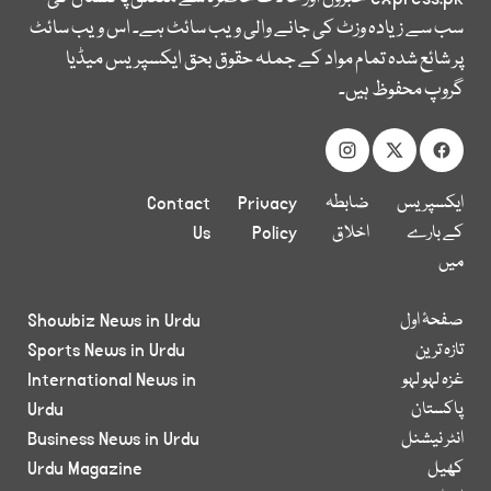
سب سے زیادہ وزٹ کی جانے والی ویب سائٹ ہے۔ اس ویب سائٹ
پر شائع شدہ تمام مواد کے جملہ حقوق بحق ایکسپریس میڈیا
گروپ محفوظ ہیں۔
ایکسپریس
ضابطہ
Privacy
Contact
کے بارے
اخلاق
Policy
Us
میں
صفحۂ اول
Showbiz News in Urdu
تازہ ترین
Sports News in Urdu
غزہ لہو لہو
International News in
پاکستان
Urdu
انٹر نیشنل
Business News in Urdu
کھیل
Urdu Magazine