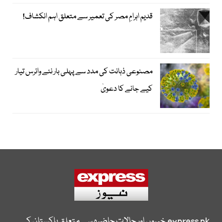
قدیم اہرامِ مصر کی تعمیر سے متعلق اہم انکشاف!
مصنوعی ذہانت کی مدد سے پہلی بار نئے وائرس تیار
کیے جانے کا دعویٰ
express.pk
خبروں اور حالات حاضرہ سے متعلق پاکستان کی