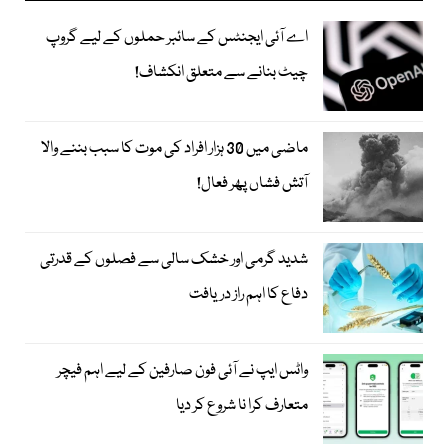
اے آئی ایجنٹس کے سائبر حملوں کے لیے گروپ
چیٹ بنانے سے متعلق انکشاف!
ماضی میں 30 ہزار افراد کی موت کا سبب بننے والا
آتش فشاں پھر فعال!
شدید گرمی اور خشک سالی سے فصلوں کے قدرتی
دفاع کا اہم راز دریافت
واٹس ایپ نے آئی فون صارفین کے لیے اہم فیچر
متعارف کرا نا شروع کر دیا