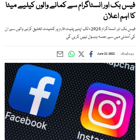
فیس بک اور انسٹاگرام سے کمانے والوں کیلیے میٹا
کا اہم اعلان
فیس بک اور انسٹاگرام 2024ء تک اپنے پلیٹ فارم پر کنٹینٹ تخلیق کرنے والوں سے ان
کی آمدنی میں سے حصہ وصول نہیں کریں گی
ویب ڈیسک
June 23, 2022