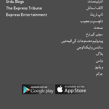
انٹرٹینمنٹ
Urdu Blogs
لائف اسٹائل
The Express Tribune
ٹاپ ٹرینڈ
Express Entertainment
دلچسپ و عجیب
صحت
سونے کے نرخ
پیٹرولیم مصنوعات کی قیمتیں
سائنس و ٹیکنالوجی
بلاگ
بزنس
ویڈیوز
جرائم