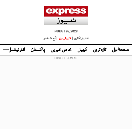
AUGUST 06, 2026
اشتہار لگائیں |
لائیو ٹی وی
| آج کا اخبار
صفحۂ اول
تازہ ترین
کھیل
خاص خبریں
پاکستان
انٹر نیشنل
ٹا