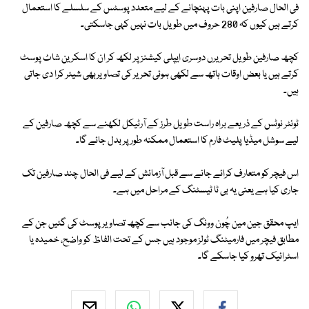
فی الحال صارفین اپنی بات پہنچانے کے لیے متعدد پوسٹس کے سلسلے کا استعمال
کرتے ہیں کیوں کہ 280 حروف میں طویل بات نہیں کہی جاسکتی۔
کچھ صارفین طویل تحریرں دوسری ایپلی کیشنز پر لکھ کر ان کا اسکرین شاٹ پوسٹ
کرتے ہیں یا بعض اوقات ہاتھ سے لکھی ہوئی تحریر کی تصاویربھی شیئر کرا دی جاتی
ہیں۔
ٹوئٹر نوٹس کے ذریعے براہ راست طویل طرز کے آرٹیکل لکھنے سے کچھ صارفین کے
لیے سوشل میڈیا پلیٹ فارم کا استعمال ممکنہ طور پر بدل جائے گا۔
اس فیچر کو متعارف کرائے جانے سے قبل آزمائش کے لیے فی الحال چند صارفین تک
جاری کیا ہے یعنی یہ بی ٹا ٹیسٹنگ کے مراحل میں ہے۔
ایپ محقق جین مین چُون وونگ کی جانب سے کچھ تصاویر پوسٹ کی گئیں جن کے
مطابق فیچر میں فارمیٹنگ ٹولز موجود ہیں جس کے تحت الفاظ کو واضح، خمیدہ یا
اسٹرائیک تھرو کیا جاسکے گا۔