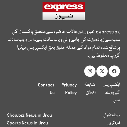
express.pk
خبروں اور حالات حاضرہ سے متعلق پاکستان کی
سب سے زیادہ وزٹ کی جانے والی ویب سائٹ ہے۔ اس ویب سائٹ
پر شائع شدہ تمام مواد کے جملہ حقوق بحق ایکسپریس میڈیا
گروپ محفوظ ہیں۔
ایکسپریس
ضابطہ
Privacy
Contact
کے بارے
اخلاق
Policy
Us
میں
صفحۂ اول
Showbiz News in Urdu
تازہ ترین
Sports News in Urdu