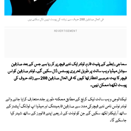
فی الحال صارفین 280 حروف سے زیادہ کی پوسٹ نہیں ڈال سکتے ہیں
سماجی رابطے کے پلیٹ فارم، ٹوئٹر ایک نئے فیچر پر کر رہا ہے جس کے بعد صارفین
سوشل میڈیا ویب سائٹ پر طویل تحریری پوسٹس ڈال سکیں گے۔ ٹوئٹر صارفین کو اس
فیچر کا بہت عرصے انتظار تھا کیوں کہ فی الحال صارفین 280 سے زائد حروف کی
پوسٹ لکھنا ممکن نہیں۔
ٹیکنالوجی ویب سائٹ ٹیک کرنچ کے مطابق ممکنہ طور پر جلد متعارف کرایا جانے والے
ٹوئٹر نوٹس نامی نئے فیچرکی مدد سے صارفین فارمیٹنگ اور میڈیا اپ لوڈنگ آپشنز کے
ساتھ آرٹیکلز لکھ سکیں گے جن کو ٹوئٹ کے ذریعے اپنے فالوورز کے ساتھ شیئر کیا
جاسکے گا۔