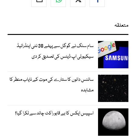
متعلقہ
سام سنگ نے گوگل سے پہلے 38 نئی اینڈرائیڈ
سیکیورٹی اپ ڈیٹس کی تصدیق کر دی
سائنس دانوں کا ستارے کی موت کے نایاب منظر کا
مشاہدہ
اسپیس ایکس کا بے قابو راکٹ چاند سے ٹکرا گیا!