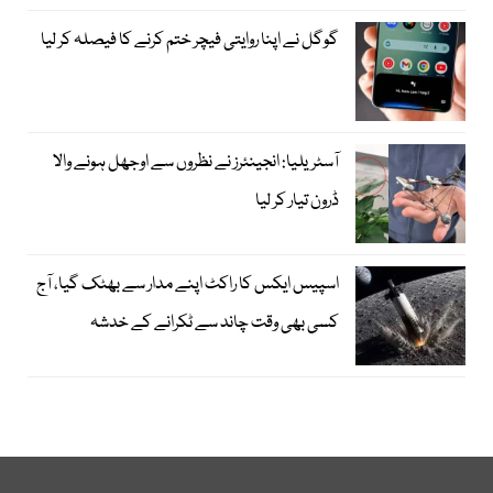
گوگل نے اپنا روایتی فیچر ختم کرنے کا فیصلہ کر لیا
آسٹریلیا: انجینئرز نے نظروں سے اوجھل ہونے والا
ڈرون تیار کر لیا
اسپیس ایکس کا راکٹ اپنے مدار سے بھٹک گیا، آج
کسی بھی وقت چاند سے ٹکرانے کے خدشہ