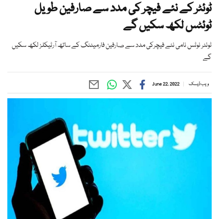
ٹوئٹر کے نئے فیچر کی مدد سے صارفین طویل
ٹوئٹس لکھ سکیں گے
ٹوئٹر نوٹس نامی نئے فیچرکی مدد سے صارفین فارمیٹنگ کے ساتھ آرٹیکلز لکھ سکیں
گے
ویب ڈیسک
June 22, 2022