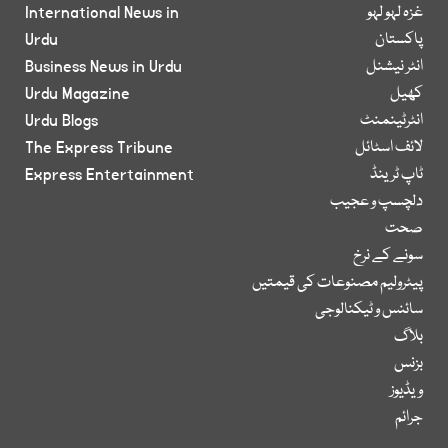
غزہ لہو لہو
International News in
پاکستان
Urdu
انٹر نیشنل
Business News in Urdu
کھیل
Urdu Magazine
انٹرٹینمنٹ
Urdu Blogs
لائف اسٹائل
The Express Tribune
ٹاپ ٹرینڈ
Express Entertainment
دلچسپ و عجیب
صحت
سونے کے نرخ
پیٹرولیم مصنوعات کی قیمتیں
سائنس و ٹیکنالوجی
بلاگ
بزنس
ویڈیوز
جرائم