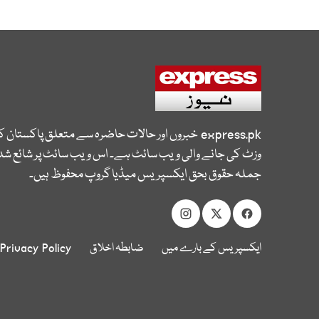
express.pk
خبروں اور حالات حاضرہ سے متعلق پاکستان 
وزٹ کی جانے والی ویب سائٹ ہے۔ اس ویب سائٹ پر شائع شدہ
جملہ حقوق بحق ایکسپریس میڈیا گروپ محفوظ ہیں۔
ایکسپریس کے بارے میں
ضابطہ اخلاق
Privacy Policy