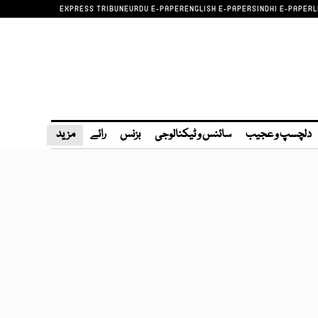
EXPRESS TRIBUNE
URDU E-PAPER
ENGLISH E-PAPER
SINDHI E-PAPER
L
دلچسپ و عجیب
سائنس و ٹیکنالوجی
بزنس
رائے
مزید