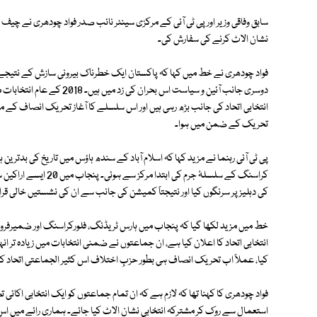
سابق وفاقی وزیر اور پی ٹی آئی کے مرکزی سینئر نائب صدر فواد چودھری نے چ
نشان الاٹ کرنے کی سفارش کی۔
فواد چودھری نے خط میں کہا کہ پاکستان ایک خطرناک بیرونی سازش کے نتیجے 
دوسری جانب آئین و سیاست اس 
تحریک کے ضمن میں ہوا۔
پی ٹی آئی رہنما نے مزید کہا کہ اسلام آباد کے سندھ ہاؤس میں تاریخ کی بدترین 
کراسنگ کے سلسلۂ جرم کی
کی دہلیز پر سرنگوں کیا اور نتیجتاً کمیشن کی جانب سے ان کی نشستیں خالی قر
خط میں مزید لکھا گیا کہ پنجاب میں ہارس ٹریڈنگ، فلورکراسنگ اور ضمیرفروشی
انتخابی اتحاد کا اعلان کیا ہے، ان جماعتوں نے ضمنی انتخابات میں زیادہ تر ان
کیا، عملاً اب تحریک انصاف ہی بطور حزبِ اختلاف اس کثیر الجماعتی اتحاد کا
فواد چودھری کا کہنا تھا کہ لازم ہے کہ ان تمام جماعتوں کو ایک انتخابی اکائی ت
استعمال سے روک کر مشترکہ انتخابی نشان الاٹ کیا جائے۔ ہماری رائے میں اس کث