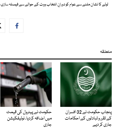
لوٹے کا نشان ملنے سے عوام کو دورانِ انتخاب ووٹ کے حوالے سے فیصلہ سازی
متعلقہ
پنجاب حکومت نے 32 افسران
حکومت نے پیٹرول کی قیمت
کے تقرر و تبادلوں کے احکامات
میں اضافہ کردیا، نوٹیفکیشن
جاری کر دیے
جاری