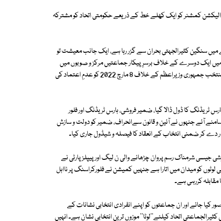
یف الیکشن کمشنر کو ایک کھلے خط کے ذریعے حکومتی اتحاد کو مشترکہ
میں سنگین کثیرالجہتی بحران سے گزر رہا ہے، ایک جانب معیشت تو
بحران کی زد میں ہیں۔ 2018 کے عام انتخابات میں ایک دوسرے کے خلاف برسرِپیکار جماعتیں مرکز و صوبوں میں
انتخابی اتحاد کی جانب بڑھ رہی ہیں اور اس سلسلے کا آغاز تحریک انصاف کے منتخب جمہوری وزیراعظم کے خلاف 8 مارچ 2022 کو عدمِ اعتماد کی
ہارس ٹریڈنگ کا ڈول ڈالا گیا، ضمیر فروشی، ہارس ٹریڈنگ اور فلور
 ابتدا مرکز سے ہوئی۔ پنجاب میں 20 ایسے اراکین سامنے آئے جنہوں نے آئین و قانون سےانحراف، ضمیر کو دولت و سازش
ار دے کر ضمنی انتخاب کے انعقاد کا فیصلہ و شیڈول جاری کیا۔
 جیسی شرمناک رسم پروان چڑھانے والی ن لیگ اور پیپلز پارٹی نے
ہی لوٹوں کو میدان میں اتارا ہے جنہیں کمیشن نے فلورکراسنگ پر نااہل
 مقابلہ کررہی ہے۔
صور کیا جائے اور ان جماعتوں کو اپنے انفرادی انتخابی نشانات کے
یرالجماعتی اتحاد کیلئے''لوٹا'' موزوں ترین انتخابی نشان ہے۔ انہیں