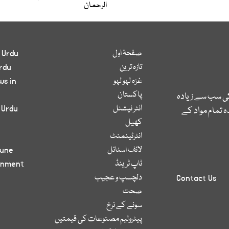
الرحمان
صفحۂ اول
 Urdu
تازہ ترین
rdu
غزہ لہو لہو
ws in
پاکستان
کی سب سے زیادہ
انٹر نیشنل
 Urdu
 تمام مواد کے
کھیل
انٹرٹینمنٹ
لائف اسٹائل
bune
ٹاپ ٹرینڈ
inment
دلچسپ و عجیب
Contact Us
صحت
سونے کے نرخ
پیٹرولیم مصنوعات کی قیمتیں