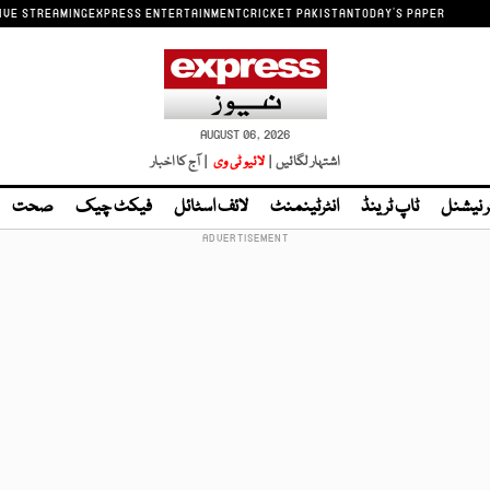
IVE STREAMING
EXPRESS ENTERTAINMENT
CRICKET PAKISTAN
TODAY'S PAPER
AUGUST 06, 2026
اشتہار لگائیں |
لائیو ٹی وی
| آج کا اخبار
ر نیشنل
ٹاپ ٹرینڈ
انٹرٹینمنٹ
لائف اسٹائل
فیکٹ چیک
صحت