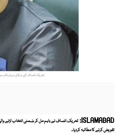
تحریک انصاف کے مرکزی سینئر نائب صد
ISLAMABAD:
تحریک انصاف نے باہم مل کر ضمنی انتخاب لڑنے والی 
تفویض کرنے کا مطالبہ کردیا۔