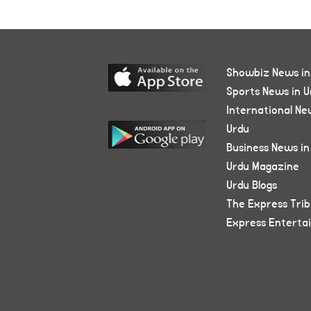
Showbiz News in
Sports News in U
International Ne
Urdu
Business News in
Urdu Magazine
Urdu Blogs
The Express Tri
Express Enterta