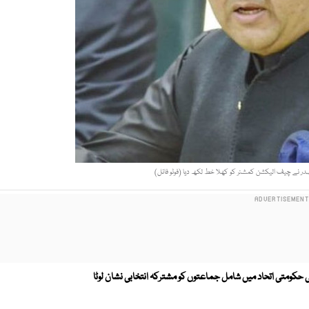
ر نے چیف الیکشن کمشنر کو کھلا خط لکھ دیا (فوٹو فائل)
حکومتی اتحاد میں شامل جماعتوں کو مشترکہ انتخابی نشان لوٹا