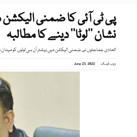
پی ٹی آئی کا ضمنی الیکشن 
نشان ’’لوٹا‘‘ دینے کا مطالبہ
اتحادی جماعتوں نے ضمنی الیکشن میں بیشتر اُن ہی لوٹوں کو میدان میں 
ویب ڈیسک
June 23, 2022