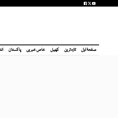
صفحۂ اول
تازہ ترین
کھیل
خاص خبریں
پاکستان
انٹ