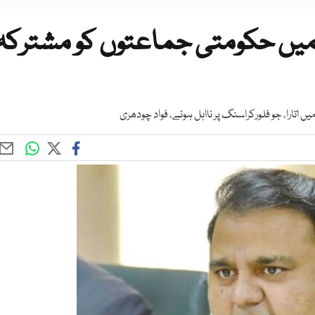
میں حکومتی جماعتوں کو مشترکہ
اتارا، جو فلورکراسنگ پر نااہل ہوئے، فواد چودھری