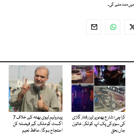
 میں مدد ملے گی۔
کراچی؛ شارع بھٹو پر تیز رفتار گاڑی
پیٹرولیم لیوی بھتہ کے خلاف 7
کی سوزوکی پک اپ کو ٹکر، خاتون
اگست کو ملک گیر فیصلہ کن
جاں بحق
احتجاج ہوگا، حافظ نعیم