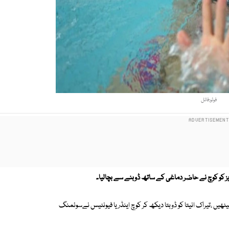
فوٹو:فائل
ریز کو کوچ نے حاضر دماغی کے ساتھ ڈوبنے سے بچالیا۔
ٹھیں ،تیراک انیتا کو ڈوبتا دیکھ کر کوچ اینڈریا فیونٹیس نےسوئمنگ