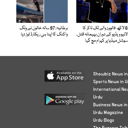
6 لاکھ فالوورز والے ٹک ٹاکر کا
برطانیہ: 97 سالہ خاتون نے وِنگ
لائیو ویڈیو کے دوران بہیمانہ قتل،
واکنگ کا اپنا ہی ریکارڈ توڑ دیا
سوشل میڈیا پر کہرام مچ گیا
Showbiz News in
Sports News in U
International Ne
Urdu
Business News in
Urdu Magazine
Urdu Blogs