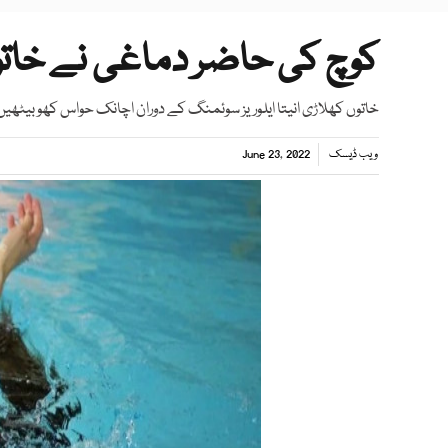
کوچ کی حاضر دماغی نے خاتون
خاتوں کھلاڑی انیتا ایلوریز سوئمنگ کے دوران اچانک حواس کھو بیٹھیں
ویب ڈیسک
June 23, 2022