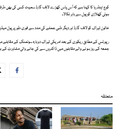
کوچ اینڈریا کا کہنا ہے کہ آس پاس کھڑے لائٖف گارڈ سمیت کسی کی بھی طرف سے
ہوئی کھلاڑی کو پول سے باہر نکالا۔
خاتون تیراک کو لائف گارڈ اور دیگر طبی عملے کی مدد سے فوری طور پر پول میڈیک
رپورٹس کے مطابق ریکوری کے بعد امریکی تیراک دوبارہ سوئمنگ کے مقابلے میں ش
جمعہ کے روز ہو نے والے مقابلوں میں ڈاکٹروں سے کی جانے والی مشاورت کے 
متعلقہ