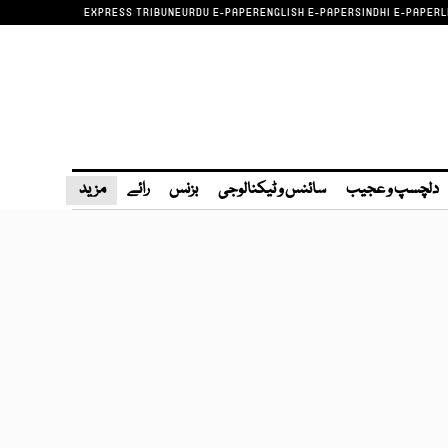
EXPRESS TRIBUNE
URDU E-PAPER
ENGLISH E-PAPER
SINDHI E-PAPER
L
دلچسپ و عجیب
سائنس و ٹیکنالوجی
بزنس
رائے
مزید