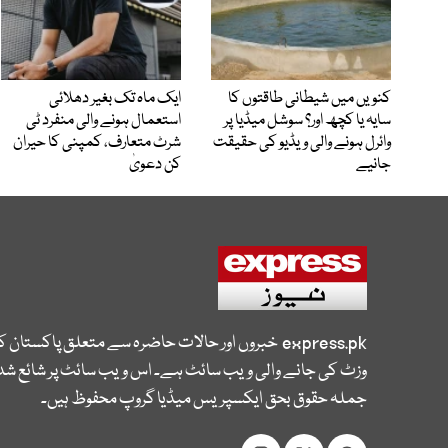
کنویں میں شیطانی طاقتوں کا
ایک ماہ تک بغیر دھلائی
سایہ یا کچھ اور؟ سوشل میڈیا پر
استعمال ہونے والی منفرد ٹی
وائرل ہونے والی ویڈیو کی حقیقت
شرٹ متعارف، کمپنی کا حیران
جانیے
کن دعویٰ
express.pk
خبروں اور حالات حاضرہ سے متعلق پاکستان 
وزٹ کی جانے والی ویب سائٹ ہے۔ اس ویب سائٹ پر شائع شدہ
جملہ حقوق بحق ایکسپریس میڈیا گروپ محفوظ ہیں۔