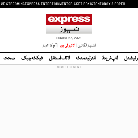
IVE STREAMING
EXPRESS ENTERTAINMENT
CRICKET PAKISTAN
TODAY'S PAPER
AUGUST 07, 2026
اشتہار لگائیں |
لائیو ٹی وی
| آج کا اخبار
ر نیشنل
ٹاپ ٹرینڈ
انٹرٹینمنٹ
لائف اسٹائل
فیکٹ چیک
صحت