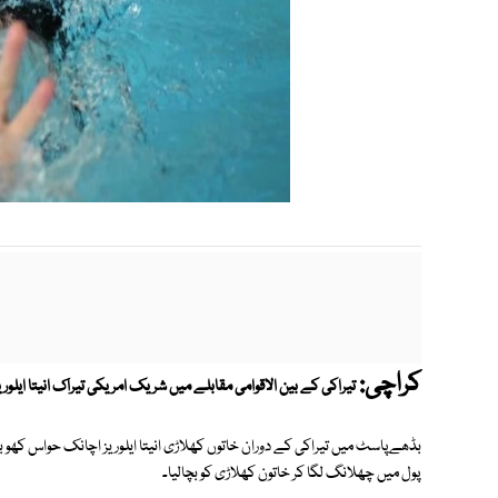
کراچی:
تیراکی کے بین الاقوامی مقابلے میں شریک امریکی تیراک انیتا ایلو
بڈھےپاسٹ میں تیراکی کے دوران خاتوں کھلاڑی انیتا ایلوریز اچانک حواس کھو بی
پول میں چھلانگ لگا کر خاتون کھلاڑی کو بچالیا۔