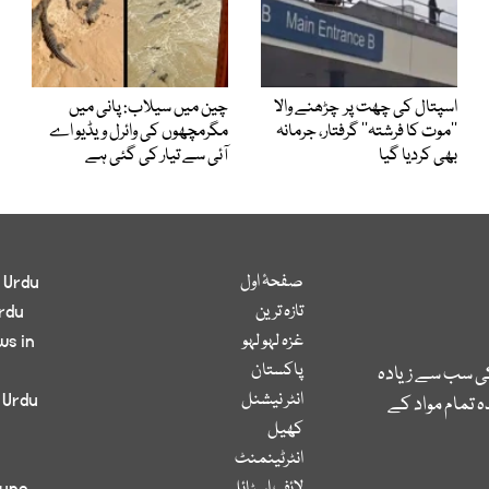
اسپتال کی چھت پر چڑھنے والا
چین میں سیلاب: پانی میں
’’موت کا فرشتہ‘‘ گرفتار، جرمانہ
مگرمچھوں کی وائرل ویڈیو اے
بھی کردیا گیا
آئی سے تیار کی گئی ہے
صفحۂ اول
 Urdu
تازہ ترین
rdu
غزہ لہو لہو
ws in
پاکستان
کی سب سے زیادہ
انٹر نیشنل
 Urdu
 تمام مواد کے
کھیل
انٹرٹینمنٹ