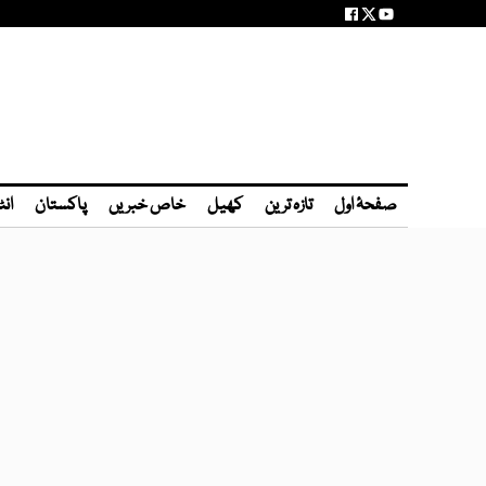
صفحۂ اول
تازہ ترین
کھیل
خاص خبریں
پاکستان
انٹ