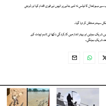
 صورتحال کا نوٹس نہ لئے جانے پر انہوں نے فوری اقدام کیا اور ڈوبتی
ل سینٹر منتقل کر دیا گیا۔
ریک ہوئیں اور بہتر انداز میں کارکردگی دکھا ئی تاہم ایونٹ کے
بعد شریک ہونگی۔