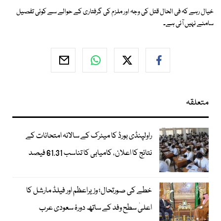
خیال رہے کہ فی الحال قتل کی وجہ اور ملزم کی گرفتاری کے حوالے سے کوئی تفصیل
سامنے نہیں آئی ہے۔
متعلقہ
راولپنڈی بورڈ کا میٹرک کے سالانہ امتحانات کے
نتائج کا اعلان، کامیابی کا تناسب 61.31 فیصد
خطے کی صورتحال؛ وزیراعظم اور فیلڈ مارشل کا
اعلیٰ سطح وفد کے ساتھ دورۂ سعودی عرب