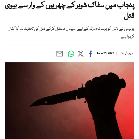
پنجاب میں سفاک شوہر کے چھریوں کے وار سے بیوی
قتل
پولیس نے لاش کو پوسٹ مارٹم کے لیے اسپتال منتقل کرکے قتل کی تحقیقات کا آغاز
کردیا ہے
ویب ڈیسک
June 23, 2022