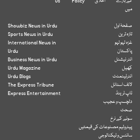
کے بارے
اخلاق
Policy
Us
میں
صفحۂ اول
Showbiz News in Urdu
تازہ ترین
Sports News in Urdu
غزہ لہو لہو
International News in
پاکستان
Urdu
انٹر نیشنل
Business News in Urdu
کھیل
Urdu Magazine
انٹرٹینمنٹ
Urdu Blogs
لائف اسٹائل
The Express Tribune
ٹاپ ٹرینڈ
Express Entertainment
دلچسپ و عجیب
صحت
سونے کے نرخ
پیٹرولیم مصنوعات کی قیمتیں
سائنس و ٹیکنالوجی