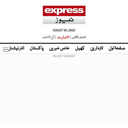
AUGUST 06, 2026
اشتہار لگائیں |
لائیو ٹی وی
| آج کا اخبار
صفحۂ اول
تازہ ترین
کھیل
خاص خبریں
پاکستان
انٹر نیشنل
ٹا