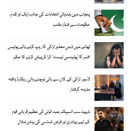
پنجاب میں بلدیاتی انتخابات کی جانب ایک اور قدم،
حکومت سے فنڈز طلب
تھانے میں ذہنی معذور لڑکی کا ریپ کرنے والے پولیس
افسر کا ’پوٹینسی ٹیسٹ‘ کرا کر پیش کرنے کا حکم
لاہور: لڑکی کے کان سے بالی نوچنے والی ریکارڈ یافتہ
ملزمہ گرفتار
شہید سب انسپکٹر عبد الولی کی عظیم قربانی قوم
کے لیے بہادری اور فرض شناسی کی روشن مثال