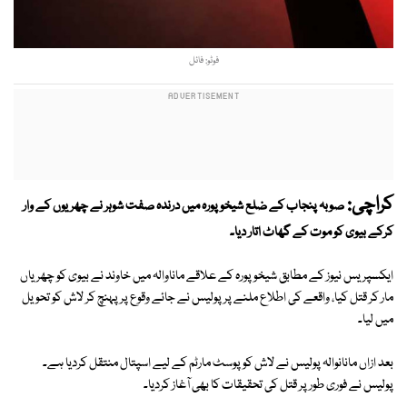
فوٹو: فائل
کراچی:
صوبہ پنجاب کے ضلع شیخوپورہ میں درندہ صفت شوہر نے چھریوں کے وار
کرکے بیوی کو موت کے گھاٹ اتار دیا۔
ایکسپریس نیوز کے مطابق شیخوپورہ کے علاقے ماناوالہ میں خاوند نے بیوی کو چھریاں
مار کر قتل کیا، واقعے کی اطلاع ملنے پر پولیس نے جائے وقوع پر پہنچ کر لاش کو تحویل
میں لیا۔
بعد ازاں مانانوالہ پولیس نے لاش کو پوسٹ مارٹم کے لیے اسپتال منتقل کردیا ہے۔
پولیس نے فوری طور پر قتل کی تحقیقات کا بھی آغاز کردیا۔