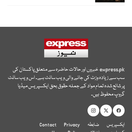
express.pk
خبروں اور حالات حاضرہ سے متعلق پاکستان کی
سب سے زیادہ وزٹ کی جانے والی ویب سائٹ ہے۔ اس ویب سائٹ
پر شائع شدہ تمام مواد کے جملہ حقوق بحق ایکسپریس میڈیا
گروپ محفوظ ہیں۔
ایکسپریس
ضابطہ
Privacy
Contact