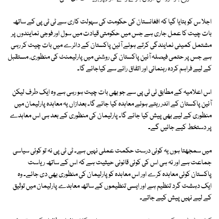
اجلا س کو بتایا گیا کہ افغانستان کی حکومت کی سہولت کاری سے ٹی ٹی پی کے ساتھ
بات چیت کا عمل جاری ہے جس میں حکومتی قیادت میں سول اور فوجی نمایندوں پر
مشتمل کمیٹی نمایندگی کرتے ہوئے آئین پاکستان کے دائرے میں بات چیت کر رہی
ہے جس پر حتمی فیصلہ آئین پاکستان کی روشنی میں پارلیمنٹ کی منظوری، مستقبل
کے لیے فراہم کردہ رہنمائی اور اتفاق رائے سے کیاجائے گا۔
اس اعلامیہ کے مطابق ٹی ٹی پی سے جو بھی بات چیت ہو رہی ہے وہ ایک طرف لیکن
آئین پاکستان کے اندر رہتے ہوئے معاہدہ کیا جائے گا۔ بعدازاں یہ معاہدہ پارلیمان میں
منظوری کے لیے بھی پیش کیا جائے گا۔ پارلیمان کی منظوری کے بعد ہی اس معاہدے
پر دستخط کیے جائیں گے۔
میں سمجھتا ہوں یہ کوئی درست حکمت عملی نہیں ہے۔ ٹی ٹی پی نہ تو کوئی سیاسی
جماعت ہے اور نہ ہی اس کی کوئی قانونی حیثیت ہے کہ اس کے ساتھ ریاست
پاکستان کوئی معاہدہ کرے اور اس معاہدہ کو پارلیمان کی منظوری بھی دی جائے۔ وہ
ایک دہشت گرد تنظیم ہے اور ایسی تنظیموں کے ساتھ معاہدے پارلیمان میں توثیق
کے لیے نہیں پیش کیے جاتے۔