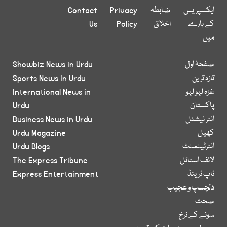
ایکسپریس
ضابطہ
Privacy
Contact
کے بارے
اخلاق
Policy
Us
میں
صفحۂ اول
Showbiz News in Urdu
تازہ ترین
Sports News in Urdu
غزہ لہو لہو
International News in
پاکستان
Urdu
انٹر نیشنل
Business News in Urdu
کھیل
Urdu Magazine
انٹرٹینمنٹ
Urdu Blogs
لائف اسٹائل
The Express Tribune
ٹاپ ٹرینڈ
Express Entertainment
دلچسپ و عجیب
صحت
سونے کے نرخ