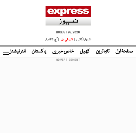
AUGUST 08, 2026
اشتہار لگائیں |
لائیو ٹی وی
| آج کا اخبار
صفحۂ اول
تازہ ترین
کھیل
خاص خبریں
پاکستان
انٹر نیشنل
ٹا