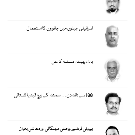
اسرائیلی جیلوں میں جانوروں کا استعمال
بات چیت ، مسئلہ کا حل
100 سے زائد دن… سمندر کے بیچ قید پاکستانی
بیرونی قرضے،بڑھتی مہنگائی اور معاشی بحران