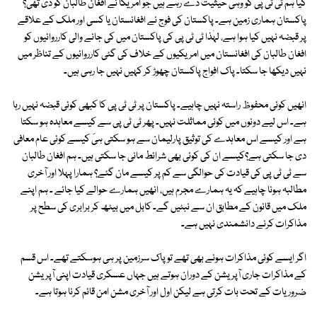
کیا ہم ٹی ٹی پی کو وہی حیثیت دے رہے ہیں جو امریکا نے افغان طالبان کو دی تھی؟
پاکستان ہماری زمین ہے۔ پاکستان کی فوج نے افغانستان یا کسی اور ملک کے علاقے
پر قبضہ نہیں کیا ہوا ہے، لہٰذا ٹی ٹی پی کی پاکستان میں کی جانے والی کارروائیوں کو
افغان طالبان کی افغانستان میں امریکیوں کے خلاف کی گئی کارروائیوں کے تناظر میں
نہیں دیکھا جا سکتا۔ پاک افواج پاکستان چھوڑ کر کہیں نہیں جا رہی ہیں۔
انھیں کوئی محفوظ راستہ نہیں چاہیے۔ پاکستان پر ٹی ٹی پی کا کبھی کوئی قبضہ نہیں رہا
ہے۔ اس لیے دونوں میں کوئی مماثلت نہیں۔ پھر ٹی ٹی پی سے کیسے معاہدہ ہو سکتا
ہے اور کیسے اس معاہدے کی توثیق پارلیمان سے ہو سکتی ہیَ کیسے کوئی عام معافی
دی جا سکتی ہے؟کیسے ان کی کوئی بھی شرائط مانی جا سکتی ہیں۔ ہم افغان طالبان
سے ٹی ٹی پی کی قیادت کی حوالگی سے کم پر کیسے مان گئے؟ ہمارا پہلا اور آخری
مطالبہ ہونا چاہیے کہ یہ ہمارے مجرم ہیں، انھیں ہمارے حوالے کیا جائے ۔ ہم اپنے
ملک میں قانون کے مطابق ان سے نبٹیں گے۔ کابل میں بیٹھ کر برابری کی سطح پر
مذاکرات کرنے دانشمندی نہیں ہے۔
اگر ایسے کوئی مذاکرات ہونے بھی تھے تو پاک سرزمین پر ہی ہوسکتے تھے۔ اس قسم
کے مذاکرات جاری آپریشن کے دوران ہوتے ہیں جہاں عسکری قیادت اپنی آپریشن
ضروریات کے تحت بات کرتی ہے لیکن اول اور آخری مشن امن قائم کرنا ہوتا ہے۔