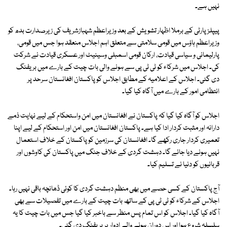
نہیں ہے۔
پیپلزپارٹی کے برملا اظہار تشویش کے بعد وزیراعظم شہبازشریف کی زیرصدارت بدھ کو
وزیراعظم ہاؤس میں قومی سلامتی سے متعلق اہم اجلاس منعقد ہوا جس میں قومی،
پارلیمانی و سیاسی قیادت، ارکان قومی اسمبلی وسینیٹ اور عسکری قیادت نے شرکت
کی۔ اجلاس میں شرکاء کو ٹی ٹی پی سے ہونے والی بات چیت کے بارے میں بریفنگ
دی گئی۔ اجلاس کے اعلامیہ کے مطابق اجلاس کو پاکستان افغانستان سرحد پر
انتظامی امور کے بارے میں آگاہ کیا گیا۔
اجلاس کو آگاہ کیا گیا کہ پاکستان نے افغانستان میں امن واستحکام کے لیے نہایت ذمے
دارانہ اور مثبت کردار ادا کیا ہے۔ پاکستان افغانستان میں امن اور استحکام کے لیے اپنا
تعمیری کردار جاری رکھے گا۔ افغانستان کی سرزمین کو پاکستان کے خلاف استعمال
نہیں ہونے دیا جائے گا۔ دہشت گردی کے خلاف جنگ میں پاکستان کی کاوشوں اور
قربانیوں کو دنیا نے تسلیم کیا۔
آج پاکستان کے کسی حصے میں بھی منظم دہشت گردی کا کوئی ڈھانچہ باقی نہیں رہا۔
اجلاس کے شرکاء کو ٹی ٹی پی کے ساتھ بات چیت کے بارے میں تفصیلات سے بھی
آگاہ کیا گیا۔ اجلاس کو اس تمام پس منظر سے باخبر کیا گیا جس میں بات چیت کا یہ
سلسلہ شروع ہوا اور اس دوران ہونے والے ادوار پر بریفنگ دی گئی۔