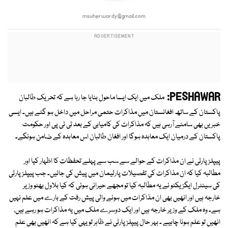
msuherwardy@gmail.com
PESHAWAR:
ملک میں ایک ایسا ماحول بنایا جا رہا ہے کہ تحریک طالبان
پاکستان کے ساتھ افغانستان میں مذاکرات حتمی مراحل میں داخل ہو گئے ہیں۔ ایسی
خبریں بھی سامنے آرہی ہیں کہ مذاکرات کی کامیابی کے بعد ٹی ٹی پی اور حکومت
پاکستان کے درمیان ایک معاہدہ ہوگا اور افغان طالبان اس معاہدہ کے ضامن ہونگے۔
پیپلزپارٹی نے ان مذاکرات کے حوالے سے سب سے پہلے تحفظات کا اظہار کیا اور
مطالبہ کیا کہ ان مذاکرات کی تفصیلات پارلیمان میں پیش کی جائیں۔ جب پیپلزپارٹی
کی سینٹرل ایگزیکٹو نے یہ مطالبہ کیا تو مجھے حیرانی ہوئی کہ کیا بلاول بھٹو وزیر
خارجہ ہیں اور انھیں بھی ان مذاکرات میں ہونے والی پیش رفت کے بارے میں علم نہیں
ہے۔ وہ ملک کے وزیر خارجہ ہیں اور ایک دوسرے ملک میں یہ مذاکرات ہو رہے ہیں،
انھیں تو علم ہونا چاہیے ۔ بہر حال پیپلزپارٹی نے ظاہر تو یہی کیا ہے کہ انھیں بھی علم