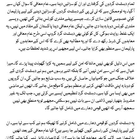
تمام دہشت گردوں کی گرفتاری اور ان کو سزائیں دینا ہے۔ عام معافی کا سوال کہاں سے
آگیا۔ یہ تو ممکن ہے کہ ٹی ٹی پی کے دہشت گردوں کو سزائین دینے کے لیے پارلیمان
کوئی خصوصی قانون سازی کرے۔ جیسے پہلے ملٹری کورٹس بنائی گئی تھیں، ویسے
ملٹری کورٹس دوبارہ بنا دی جائیں۔ لیکن عام معافی دینا پاکستان کے مفاد میں نہیں۔ یہ
ایک غلط روایت ہوگی، کل کو کوئی بھی دہشت گرد گروپ اسی طرح عام معافی اور
معاہدوں کی شرط رکھ دے گا اور یہ مطالبہ بھی کرے گا کہ اس کے معاہدوں کو
پارلیمان سے منظور بھی کرایا جائے۔ اس لیے مجھے اس پر شدید تحفظات ہیں۔
میں اس دلیل کو بھی نہیں مانتاکہ امن کے لیے ہمیں یہ کڑوا گھونٹ پینا پڑے گا۔ میرا
خیال ہے کہ اس سے امن نہیں آئے گا بلکہ اتنے برسوں میں ہم نے دہشت گردی کے
خلاف جنگ میں جو کامیابیاں حاصل کی ہیں، وہ سب ضایع ہو جائیں گی۔ ان گروپوں
کو دوبارہ اپنی طاقت اکھٹی کرنے اور منظم ہونے کا موقع مل جائے گا۔ انھوں نے ماضی
میں بھی ایسا ہی کیا ہے۔ دہشت گرد تنظیمیں ایسے ہی کرتی ہیں۔ جب تک یہ غیر
مشروط ہتھیار نہیں ڈالتے، ان سے بات نہیں ہو سکتی۔ مجھے تو یہ منطق بھی نہیں
سمجھ آرہی کہ انھیں قومی دھارے میں شامل کیا جائے گا۔
یہ دہشت گردوں کو قومی دھارے میں شامل کرنے کا ٹھیکہ ہم نے کب سے لیا ہے۔ ان
کے لیے پارلیمان کے راستے کیوں کھولے جا رہے ہیں؟ کیا عام معافی کے بعد انھیں
پارلیمان میں لانے کا بھی معاہدہ کیا جا رہا ہے؟ ان کو تاحیات نااہل نہیں کیا جائے گا؟ ان