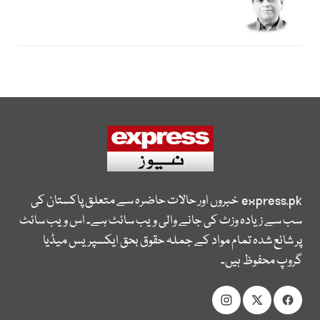
express.pk
خبروں اور حالات حاضرہ سے متعلق پاکستان کی
سب سے زیادہ وزٹ کی جانے والی ویب سائٹ ہے۔ اس ویب سائٹ
پر شائع شدہ تمام مواد کے جملہ حقوق بحق ایکسپریس میڈیا
گروپ محفوظ ہیں۔