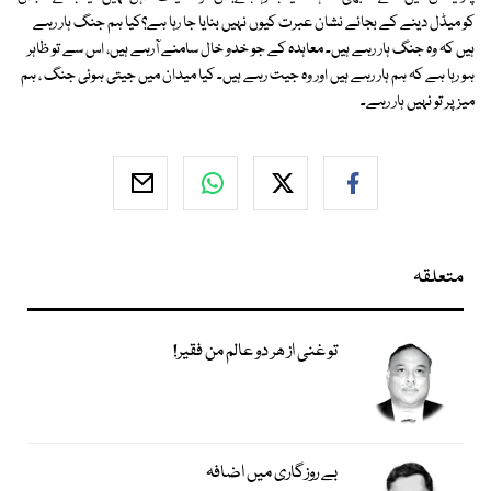
کو میڈل دینے کے بجائے نشان عبرت کیوں نہیں بنایا جا رہا ہے؟کیا ہم جنگ ہار رہے
ہیں کہ وہ جنگ ہار رہے ہیں۔ معاہدہ کے جو خدو خال سامنے آرہے ہیں، اس سے تو ظاہر
ہو رہا ہے کہ ہم ہار رہے ہیں اور وہ جیت رہے ہیں۔ کیا میدان میں جیتی ہوئی جنگ ، ہم
میز پر تو نہیں ہار رہے۔
متعلقہ
تو غنی از ھر دو عالم من فقیر!
بے روزگاری میں اضافہ