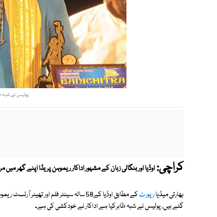
پولیس نے شبہ ظ
کراچی:
اوڈیا اور بنگالی زبان کے مشہور اداکار ریموہن پریڈا اپنے گھر میں م
بھارتی میڈیا
رپورٹ
کے مطابق اوڈیا کے58 سالہ سینئر فلم اور تھیٹ
گئے ہیں، پولیس نے شبہ ظاہرکیا ہے اداکار نے خودکشی کی ہے۔