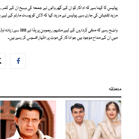
پولیس کا کہنا ہے کہ اداکار کو ان کے گھر والوں نے جمعہ کی صبح ان کے کمرے م
مزید تفتیش کی جاری ہے، پولیس نے مزید کہا کہ لاش کو پوسٹ مارٹم کے لیے
میں ان کے مداح موجود ہیں جو اداکار کی موت پر اظہارِ افسوس کر رہے ہیں۔
متعلقہ