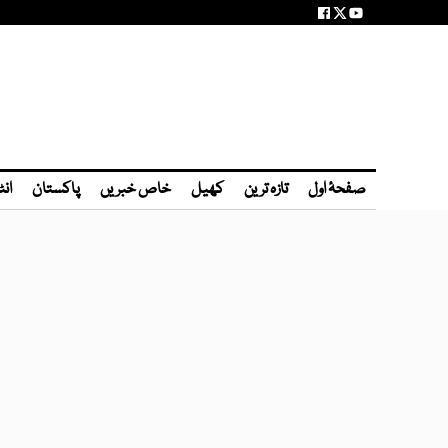
صفحۂ اول
تازہ ترین
کھیل
خاص خبریں
پاکستان
انٹ