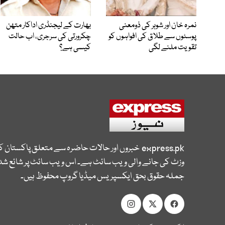
نمرہ خان اور شوہر کی ذومعنی
بھارت کے لیجنڈری اداکار متھن
پوسٹوں سے طلاق کی افواہوں کو
چکرورتی کی سرجری، اب حالت
تقویت ملنے لگی
کیسی ہے؟
express.pk
خبروں اور حالات حاضرہ سے متعلق پاکستان 
وزٹ کی جانے والی ویب سائٹ ہے۔ اس ویب سائٹ پر شائع شدہ
جملہ حقوق بحق ایکسپریس میڈیا گروپ محفوظ ہیں۔