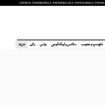
EXPRESS TRIBUNE
URDU E-PAPER
ENGLISH E-PAPER
SINDHI E-PAPER
L
دلچسپ و عجیب
سائنس و ٹیکنالوجی
بزنس
رائے
مزید