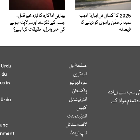
2025 کا ’کمال فن ایوارڈ‘ ادیب
بھارتی اداکارہ کا لرزہ خیز قتل،
عبدالرحمٰن براہوی کو دینے کا
جسم کے ٹکڑے اور سر لاپتہ ہونے
فیصلہ
کی خبر وائرل، حقیقت کیا ہے؟
صفحۂ اول
 Urdu
تازہ ترین
rdu
غزہ لہو لہو
ws in
پاکستان
کی سب سے زیادہ
انٹر نیشنل
 Urdu
 تمام مواد کے
کھیل
انٹرٹینمنٹ
لائف اسٹائل
bune
ٹاپ ٹرینڈ
inment