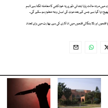
یں مردہ حالت پایا ابتدائی طور پر یہ خودکشی کا معاملہ لگتا ہے تاہم
 بھیج دیا گیا ہے جس کے بعد موت کی اصل وجہ معلوم ہو سکے گی۔
واضح رہے کہ منفی کرداروں کے لیے مشہور ریموہن پریڈا نے 100 سے زیادہ اوڈیا فلموں اور 15 بنگالی فلموں میں اداکاری کی ہے، بھارت میں بڑی تعداد