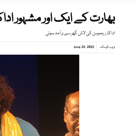
بھارت کے ایک اور مشہور ادا
اداکار ریموہن کی لاش گھر سے برآمد ہوئی
ویب ڈیسک
June 24, 2022