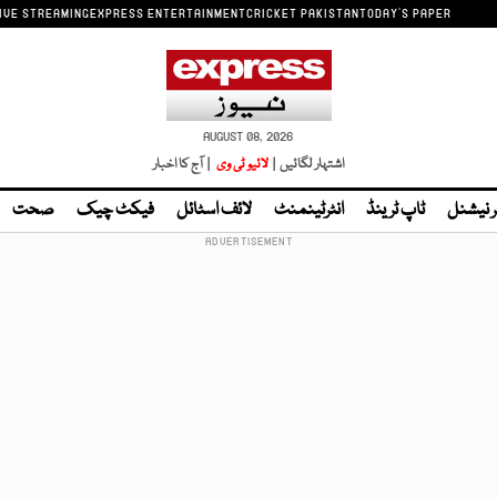
IVE STREAMING
EXPRESS ENTERTAINMENT
CRICKET PAKISTAN
TODAY'S PAPER
AUGUST 08, 2026
اشتہار لگائیں |
لائیو ٹی وی
| آج کا اخبار
ر نیشنل
ٹاپ ٹرینڈ
انٹرٹینمنٹ
لائف اسٹائل
فیکٹ چیک
صحت