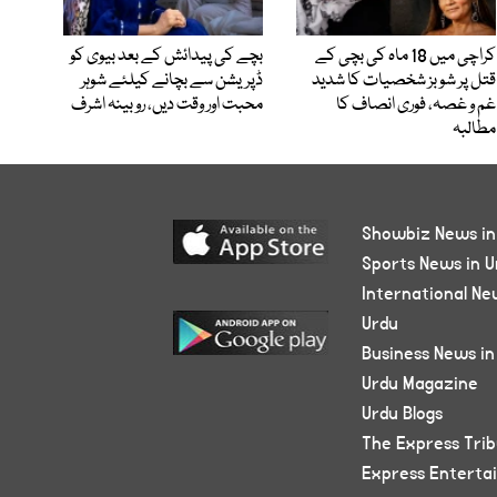
کراچی میں 18 ماہ کی بچی کے
بچے کی پیدائش کے بعد بیوی کو
قتل پر شوبز شخصیات کا شدید
ڈپریشن سے بچانے کیلئے شوہر
غم و غصہ، فوری انصاف کا
محبت اور وقت دیں، روبینہ اشرف
مطالبہ
Showbiz News in
Sports News in U
International Ne
Urdu
Business News in
Urdu Magazine
Urdu Blogs
The Express Tri
Express Enterta