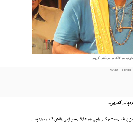
اہرکیا ہے اداکار نے خودکشی کی ہے
ردہ پائے گئےہیں۔
ر آرٹسٹ ریموہن پریڈا بھونیشور کے پراچی وہار علاقے میں اپنی رہائش گاہ پر مردہ پائے