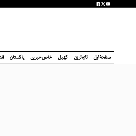
صفحۂ اول
تازہ ترین
کھیل
خاص خبریں
پاکستان
انٹ