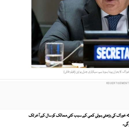
ک کا بحران پیدا ہورہا ہے، سیکرٹری جنرل یو این (فوٹو: فائل)
ے کہ خوراک کی بڑھتی ہوئی کمی کے سبب کئی ممالک کو سال کے آخر تک
گی۔