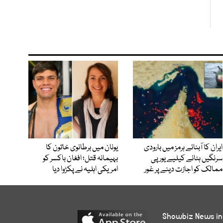
ایران کا آبنائے ہرمز میں بارودی
یونان میں برطانوی خاتون کا
سرنگیں ہٹانے کیلیے یورپی
بہیمانہ قتل؛ افغان باکسر کو
ممالک کو اجازت دینے پر غور
امریکی اہلیہ نے پکڑوا دیا
Showbiz News in