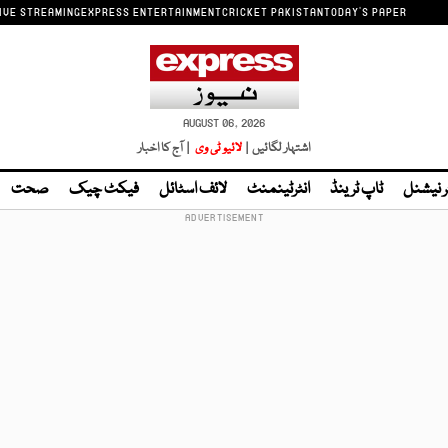
IVE STREAMING
EXPRESS ENTERTAINMENT
CRICKET PAKISTAN
TODAY'S PAPER
AUGUST 06, 2026
اشتہار لگائیں |
لائیو ٹی وی
| آج کا اخبار
ر نیشنل
ٹاپ ٹرینڈ
انٹرٹینمنٹ
لائف اسٹائل
فیکٹ چیک
صحت