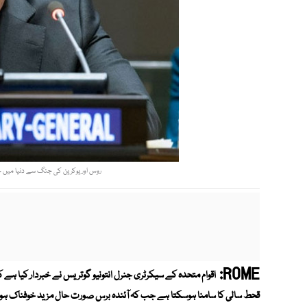
روس اور یوکرین کی جنگ سے دنیا میں خورا
ROME:
اقوام متحدہ کے سیکرٹری جنرل انتونیو گوتریس نے خبردار کیا ہ
قحط سالی کا سامنا ہوسکتا ہے جب کہ آئندہ برس صورت حال مزید خوفناک ہو