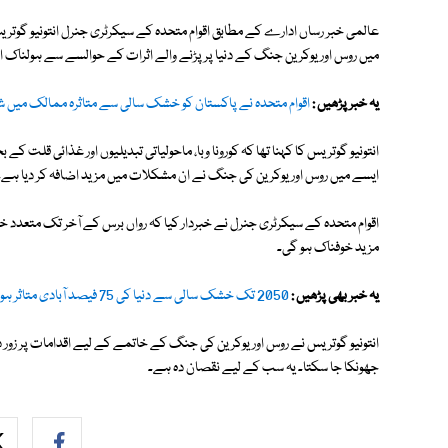
عالمی خبر رساں ادارے کے مطابق اقوام متحدہ کے سیکرٹری جنرل انتونیو گوتریس 
میں روس اور یوکرین جنگ کے دنیا پر پڑنے والے اثرات کے حوالسے سے ہولناک 
یہ خبر پڑھیں :
اقوام متحدہ نے پاکستان کو خشک سالی سے متاثرہ ممالک میں شا
انتونیو گوتریس کا کہنا تھا کہ کورونا وبا، ماحولیاتی تبدیلیوں اور غذائی قلت کے
ایسے میں روس اور یوکرین کی جنگ نے ان مشکلات میں مزید اضافہ کر دیا ہے۔
اقوام متحدہ کے سیکرٹری جنرل نے خبردار کیا کہ رواں برس کے آخر تک متعدد خط
مزید خوفناک ہو گی۔
یہ خبر بھی پڑھیں :
2050 تک خشک سالی سے دنیا کی 75 فیصد آبادی متاثر ہوسکتی ہے، رپورٹ
انتونیو گوتریس نے روس اور یوکرین کی جنگ کے خاتمے کے لیے اقدامات پر زور دیتے
جھونکا جا سکتا۔ یہ سب کے لیے نقصان دہ ہے۔