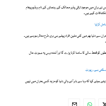
نے برلن میں موجود ترقی پذیر ممالک کے رہنماؤں کے نام ویڈیو پیغام
انکشافات کیے ہیں۔
مل کرلیا
 بحران سے دنیا بھر میں کئی ملین افراد پہلے ہی بری طرح متاثر ہورہے ہیں۔
وں کو قحط سالی کا سامنا کرنا پڑے گا اور آئندہ برس یہ صورت حال
 ہوئے کہا کہ وبا سے باہر آنے والی دنیا کو مزید کسی بحران میں نہیں