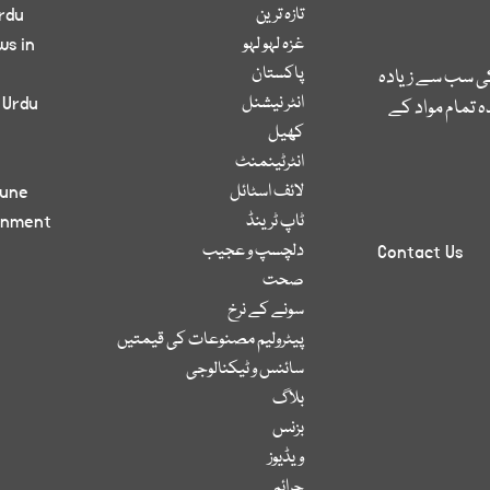
تازہ ترین
rdu
غزہ لہو لہو
ws in
پاکستان
کی سب سے زیادہ
انٹر نیشنل
 Urdu
 تمام مواد کے
کھیل
انٹرٹینمنٹ
لائف اسٹائل
bune
ٹاپ ٹرینڈ
inment
دلچسپ و عجیب
Contact Us
صحت
سونے کے نرخ
پیٹرولیم مصنوعات کی قیمتیں
سائنس و ٹیکنالوجی
بلاگ
بزنس
ویڈیوز
جرائم