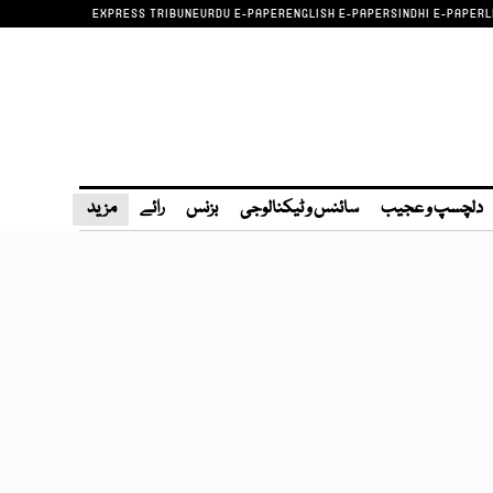
EXPRESS TRIBUNE
URDU E-PAPER
ENGLISH E-PAPER
SINDHI E-PAPER
L
دلچسپ و عجیب
سائنس و ٹیکنالوجی
بزنس
رائے
مزید