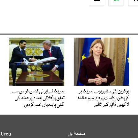
یوکرین کی سفیر برائے امریکا پر
امریکا نے ایرانی قدس فورس سے
کرپشن الزامات پر فرد جرم عائد؛
تعلق پر’فلائی بغداد‘پر عائد کی
لاکھوں ڈالرز کے اثاثے
گئی پابندیاں ختم کردیں
صفحۂ اول
 Urdu