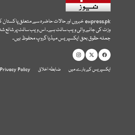
express.pk
خبروں اور حالات حاضرہ سے متعلق پاکستان 
وزٹ کی جانے والی ویب سائٹ ہے۔ اس ویب سائٹ پر شائع شدہ
جملہ حقوق بحق ایکسپریس میڈیا گروپ محفوظ ہیں۔
ایکسپریس کے بارے میں
ضابطہ اخلاق
Privacy Policy