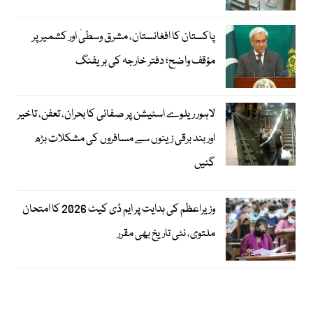
پاکستان کا افغانستان، مشرق وسطیٰ اور کشمیر پر
مؤقف واضح؛ دفتر خارجہ کی بریفنگ
لاہور ریلوے اسٹیشن پر صفائی کا بحران، تعفن، تاخیر
اور بند برقی زینوں سے مسافروں کی مشکلات بڑھ
گئیں
وزیراعظم کی ہدایت پر ایم ڈی کیٹ 2026 کا امتحان
ملتوی، نئی تاریخ بھی مقرر