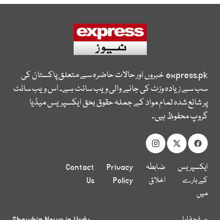
express.pk
خبروں اور حالات حاضرہ سے متعلق پاکستان کی
سب سے زیادہ وزٹ کی جانے والی ویب سائٹ ہے۔ اس ویب سائٹ
پر شائع شدہ تمام مواد کے جملہ حقوق بحق ایکسپریس میڈیا
گروپ محفوظ ہیں۔
ایکسپریس
ضابطہ
Privacy
Contact
کے بارے
اخلاق
Policy
Us
میں