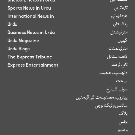
صفحۂ اول
Showbiz News in Urdu
تازہ ترین
Sports News in Urdu
غزہ لہو لہو
International News in
پاکستان
Urdu
انٹر نیشنل
Business News in Urdu
کھیل
Urdu Magazine
انٹرٹینمنٹ
Urdu Blogs
لائف اسٹائل
The Express Tribune
ٹاپ ٹرینڈ
Express Entertainment
دلچسپ و عجیب
صحت
سونے کے نرخ
پیٹرولیم مصنوعات کی قیمتیں
سائنس و ٹیکنالوجی
بلاگ
بزنس
ویڈیوز