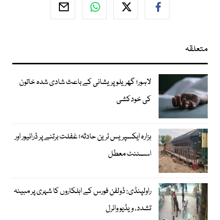
متعلقہ
لاہور؛ گھریلو پریشانی کے باعث شادی شدہ خاتون
کی خودکشی
ہزارہ ایکسپریس ٹرین حادثہ؛ غفلت برتنے پر ڈرائیور اور
اسسٹنٹ معطل
راولپنڈی: ڈولفن فورس کے اہلکاروں کا شہری پر مبینہ
تشدد، ویڈیو وائرل