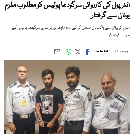
انٹرپول کی کارروائی سرگودھا پولیس کو مطلوب ملزم
یونان سے گرفتار
ملزم کو یونان سے پاکستان منتقل کر کے اسلام اباد ائیرپورٹ پر سرگودھا پولیس کے
حوالے کردیا گیا
ویب ڈیسک
June 24, 2022