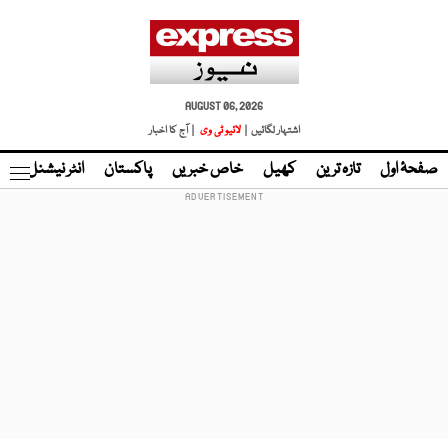
AUGUST 06, 2026
اشتہار لگائیں |
لائیو ٹی وی
| آج کا اخبار
صفحۂ اول
تازہ ترین
کھیل
خاص خبریں
پاکستان
انٹر نیشنل
ٹا