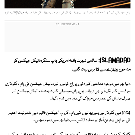
پاپ موسیقی کے شہنشاہ مائیکل جیکسن نے صرف 5سال کی عمر میں میوزک کی دنیا میں قدم رکھا(فائل فوٹو)
ISLAMABAD:
عالمی شہرت یافتہ امریکی پاپ سنگر مائیکل جیکسن کو
مداحوں بچھڑے سے 13 برس بیت گئے۔
دنیا بھر میں موجود مداحوں کے دلوں پر راج کرنے والے مائیکل جیکسن کی پاپ گلوکاری
اور ڈانس کے لوگ آج بھی دیوانے ہیں، پاپ موسیقی کے شہنشاہ مائیکل جیکسن نے
صرف 5سال کی عمر میں میوزک کی دنیا میں قدم رکھا۔
1964 میں گلوکار نےاپنے بھائیوں کے پاپ گروپ 'جیکسن فائیو 'میں شمولیت اختیار
کی اور اپنی بہترین آواز اور منفرد ڈانس سے دنیا بھر میں دھوم مچائی۔
گلوکار کا پہلا سولو ایلبم 1979 میں 'آف دی وال'کے نام سے ریلیز ہوا جو مائیل جیکسن