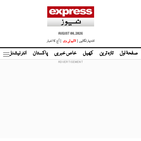
AUGUST 08, 2026
اشتہار لگائیں |
لائیو ٹی وی
| آج کا اخبار
صفحۂ اول
تازہ ترین
کھیل
خاص خبریں
پاکستان
انٹر نیشنل
ٹا