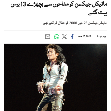
مائیکل جیکسن کو مداحوں سے بچھڑے 13 برس
بیت گئے
مائیکل جیکسن 25 جون 2009 کو انتقال کر گئے تھے
ویب ڈیسک
June 25, 2022