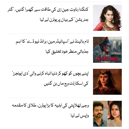
کنگنا رناوت جین زی کی طاقت سے گھبرا گئیں، ’گٹر
جنریشن‘ کے بیان پر یوٹرن لے لیا
ٹام ہالینڈ نے ’اسپائیڈر مین: برانڈ نیو ڈے‘ کا اہم
جذباتی منظر خود تخلیق کیا
اپنے بچوں کو کھو کر دنیا تباہ کرنے والی ’دی ایونجرز‘
کی اسکارلٹ وچ ماں بن گئیں
وجے تھلاپتی کی اہلیہ کا بڑا یوٹرن، طلاق کا مقدمہ
واپس لے لیا