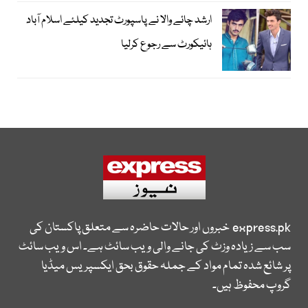
ارشد چائے والا نے پاسپورٹ تجدید کیلئے اسلام آباد
ہائیکورٹ سے رجوع کرلیا
express.pk
خبروں اور حالات حاضرہ سے متعلق پاکستان کی
سب سے زیادہ وزٹ کی جانے والی ویب سائٹ ہے۔ اس ویب سائٹ
پر شائع شدہ تمام مواد کے جملہ حقوق بحق ایکسپریس میڈیا
گروپ محفوظ ہیں۔