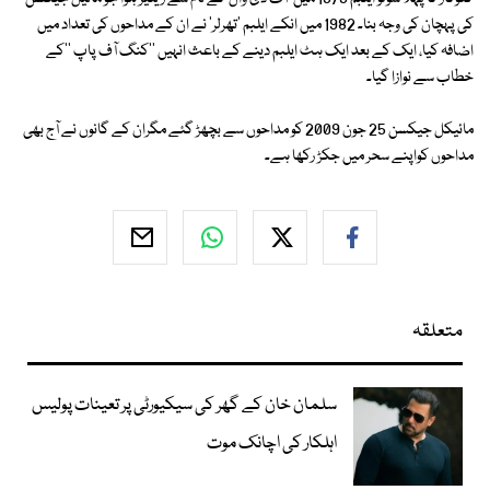
کی پہچان کی وجہ بنا۔ 1982 میں انکے ایلبم 'تھرلر' نے ان کے مداحوں کی تعداد میں
اضافہ کیا، ایک کے بعد ایک ہٹ ایلبم دینے کے باعث انہیں ''کنگ آف پاپ ''کے
خطاب سے نوازا گیا۔
مائیکل جیکسن 25 جون 2009 کو مداحوں سے بچھڑ گئے مگران کے گانوں نے آج بھی
مداحوں کواپنے سحر میں جکڑ رکھا ہے۔
متعلقہ
سلمان خان کے گھر کی سیکیورٹی پر تعینات پولیس
اہلکار کی اچانک موت