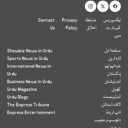
ایکسپریس
ضابطہ
Privacy
Contact
کے بارے
اخلاق
Policy
Us
میں
صفحۂ اول
Showbiz News in Urdu
تازہ ترین
Sports News in Urdu
غزہ لہو لہو
International News in
پاکستان
Urdu
انٹر نیشنل
Business News in Urdu
کھیل
Urdu Magazine
انٹرٹینمنٹ
Urdu Blogs
لائف اسٹائل
The Express Tribune
ٹاپ ٹرینڈ
Express Entertainment
دلچسپ و عجیب