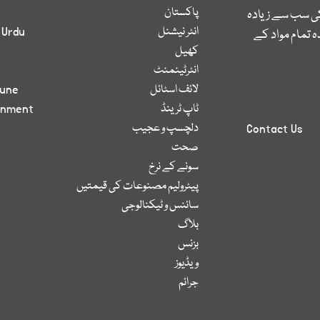
پاکستان
کی سب سے زیادہ
انٹر نیشنل
 Urdu
 تمام مواد کے
کھیل
انٹرٹینمنٹ
لائف اسٹائل
bune
ٹاپ ٹرینڈ
inment
دلچسپ و عجیب
Contact Us
صحت
سونے کے نرخ
پیٹرولیم مصنوعات کی قیمتیں
سائنس و ٹیکنالوجی
بلاگ
بزنس
ویڈیوز
جرائم