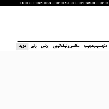
EXPRESS TRIBUNE
URDU E-PAPER
ENGLISH E-PAPER
SINDHI E-PAPER
L
دلچسپ و عجیب
سائنس و ٹیکنالوجی
بزنس
رائے
مزید