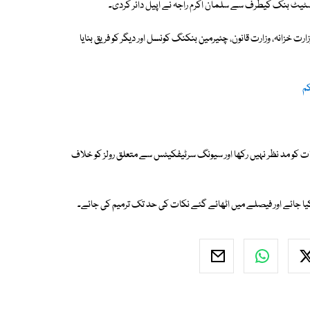
سٹیٹ بنک کیطرف سے سلمان اکرم راجہ نے اپیل دائر کردی۔
 خزانہ، وزارت قانون، چئیرمین بنکنگ کونسل اور دیگر کو فریق بنایا
کم
ات کو مد نظر نہیں رکھا اور سیونگ سرٹیفکیٹس سے متعلق رولز کو خلاف
 جائے اور فیصلے میں اٹھائے گئے نکات کی حد تک ترمیم کی جائے۔