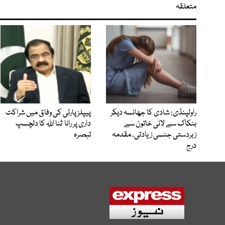
متعلقہ
راولپنڈی: شادی کا جھانسہ دیکر
پیپلز پارٹی کی وفاق میں شراکت
بنکاک سے لائی خاتون سے
داری پر رانا ثنا اللہ کا دلچسپ
زبردستی جنسی زیادتی، مقدمہ
تبصرہ
درج