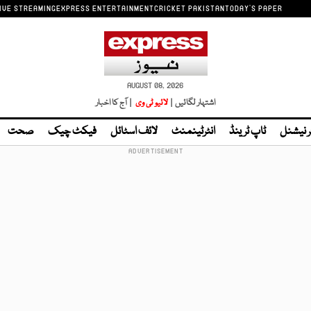
IVE STREAMING
EXPRESS ENTERTAINMENT
CRICKET PAKISTAN
TODAY'S PAPER
AUGUST 08, 2026
اشتہار لگائیں |
لائیو ٹی وی
| آج کا اخبار
ر نیشنل
ٹاپ ٹرینڈ
انٹرٹینمنٹ
لائف اسٹائل
فیکٹ چیک
صحت