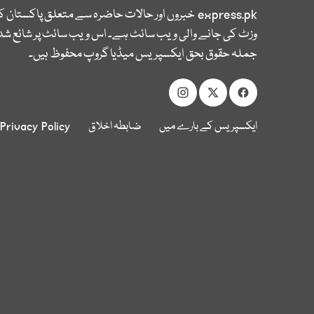
express.pk
خبروں اور حالات حاضرہ سے متعلق پاکستان 
وزٹ کی جانے والی ویب سائٹ ہے۔ اس ویب سائٹ پر شائع شدہ
جملہ حقوق بحق ایکسپریس میڈیا گروپ محفوظ ہیں۔
ایکسپریس کے بارے میں
ضابطہ اخلاق
Privacy Policy