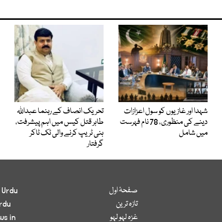
شہدا اور غازیوں کو سول اعزازات
تحریک انصاف کے رہنما عبداللہ
دینے کی منظوری، 78 نام فہرست
طاہر قتل کیس میں اہم پیشرفت،
میں شامل
ہنی ٹریپ کرنے والی ٹک ٹاکر
گرفتار
صفحۂ اول
 Urdu
تازہ ترین
rdu
غزہ لہو لہو
ws in