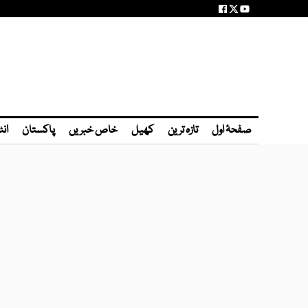
صفحۂ اول
تازہ ترین
کھیل
خاص خبریں
پاکستان
انٹ