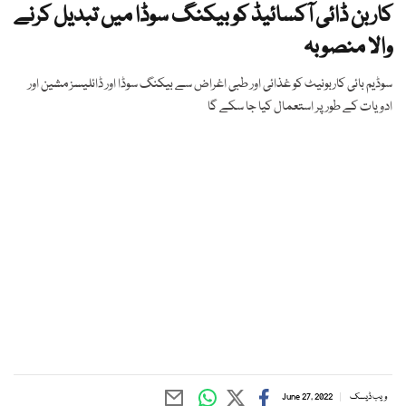
کاربن ڈائی آکسائیڈ کو بیکنگ سوڈا میں تبدیل کرنے
والا منصوبہ
سوڈیم بائی کاربونیٹ کو غذائی اور طبی اغراض سے بیکنگ سوڈا اور ڈائلیسز مشین اور
ادویات کے طور پر استعمال کیا جا سکے گا
ویب ڈیسک
June 27, 2022