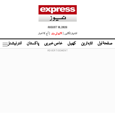
AUGUST 10, 2026
اشتہار لگائیں |
لائیو ٹی وی
| آج کا اخبار
صفحۂ اول
تازہ ترین
کھیل
خاص خبریں
پاکستان
انٹر نیشنل
ٹا