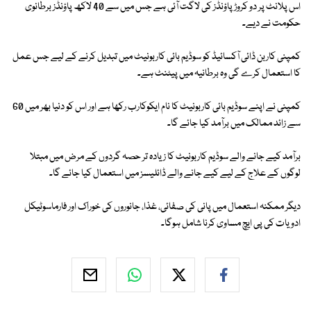
اس پلانٹ پر دو کروڑ پاؤنڈز کی لاگت آئی ہے جس میں سے 40 لاکھ پاؤنڈز برطانوی
حکومت نے دیے۔
کمپنی کاربن ڈائی آکسائیڈ کو سوڈیم بائی کاربونیٹ میں تبدیل کرنے کے لیے جس عمل
کا استعمال کرے گی وہ برطانیہ میں پیٹنٹ ہے۔
کمپنی نے اپنے سوڈیم بائی کاربونیٹ کا نام ایکوکارب رکھا ہے اور اس کو دنیا بھر میں 60
سے زائد ممالک میں برآمد کیا جائے گا۔
برآمد کیے جانے والے سوڈیم کاربونیٹ کا زیادہ تر حصہ گردوں کے مرض میں مبتلا
لوگوں کے علاج کے لیے کیے جانے والے ڈائلیسز میں استعمال کیا جائے گا۔
دیگر ممکنہ استعمال میں پانی کی صفائی، غذا، جانوروں کی خوراک اور فارماسوٹیکل
ادویات کی پی ایچ مساوی کرنا شامل ہوگا۔