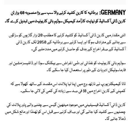
GERMANY:
برطانیہ کا کاربن کشید کرنے والا سب سے بڑا منصوبہ 40 ہزار ٹن
کاربن ڈائی آکسائیڈ کو نہایت کارآمد کیمیکل سوڈیم بائی کاربونیٹ میں تبدیل کرے گا۔
اتنی مقدار میں کاربن ڈائی آکسائیڈ کو کشید کرنے کا مطلب 20 ہزار گاڑیوں کو سڑکوں
سے ہٹانے کے مترادف ہوگا اور ایسا کرنے سے برطانیہ کے 2050 تک کاربن ڈائی
آکسائیڈ کے صفر اخراج کے ہدف کو حاصل کرنے میں مدد ملے گی۔
سوڈیم بائی کاربونیٹ کو غذائی اور طبی اغراض سے بیکنگ سوڈا اور ڈائلیسز مشین اور
فارماسوٹیکل ادویات کے طور پر استعمال کیا جا سکے گا۔
ٹاٹا کیمیکلز یورپ نے نارتھ وچ میں اپنا نیا پلانٹ اس مقصد کے ساتھ کھولا ہے کہ
کمپنی کے کاربن اخراج میں 10 فی صد سے زیادہ کی کمی کی لائی جا سکے۔
کاربن ڈائی آکسائیڈ فیسیلیٹی میں موجود میتھین گیس سے چلنے والے پاور پلانٹ کی
چمنیوں سے کشید کیا جائے گی اور صاف کرنے سے قبل اس کو ٹھنڈا اور مائع شکل میں
ڈھالا جائے گا۔