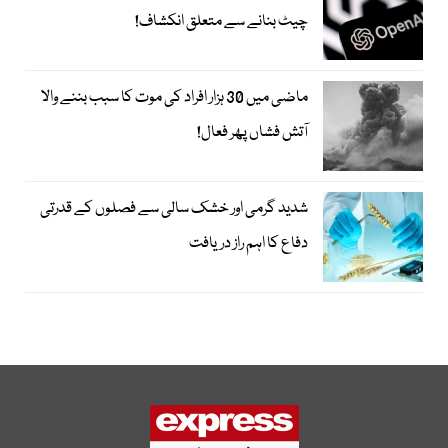
چیٹ بنانے سے متعلق انکشاف!
ماضی میں 30 ہزار افراد کی موت کا سبب بننے والا
آتش فشاں پھر فعال!
شدید گرمی اور خشک سالی سے فصلوں کے قدرتی
دفاع کا اہم راز دریافت