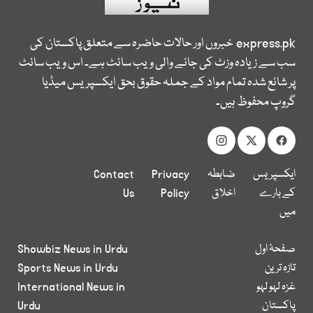
express.pk
خبروں اور حالات حاضرہ سے متعلق پاکستان کی
سب سے زیادہ وزٹ کی جانے والی ویب سائٹ ہے۔ اس ویب سائٹ
پر شائع شدہ تمام مواد کے جملہ حقوق بحق ایکسپریس میڈیا
گروپ محفوظ ہیں۔
ایکسپریس
ضابطہ
Privacy
Contact
کے بارے
اخلاق
Policy
Us
میں
صفحۂ اول
Showbiz News in Urdu
تازہ ترین
Sports News in Urdu
غزہ لہو لہو
International News in
پاکستان
Urdu