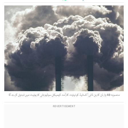
منصوبہ 40 ہزار ٹن کاربن ڈائی آکسائیڈ کو نہایت کارآمد کیمیکل سوڈیم بائی کاربونیٹ میں تبدیل کرے گا