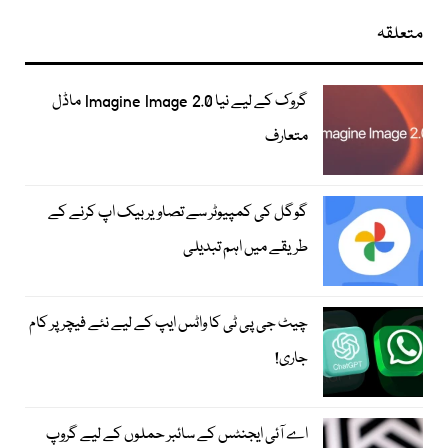
متعلقہ
گروک کے لیے نیا Imagine Image 2.0 ماڈل
متعارف
گوگل کی کمپیوٹر سے تصاویر بیک اپ کرنے کے
طریقے میں اہم تبدیلی
چیٹ جی پی ٹی کا واٹس ایپ کے لیے نئے فیچر پر کام
جاری!
اے آئی ایجنٹس کے سائبر حملوں کے لیے گروپ