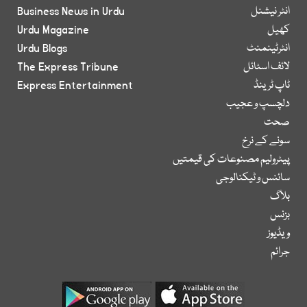
انٹر نیشنل
Business News in Urdu
کھیل
Urdu Magazine
انٹرٹینمنٹ
Urdu Blogs
لائف اسٹائل
The Express Tribune
ٹاپ ٹرینڈ
Express Entertainment
دلچسپ و عجیب
صحت
سونے کے نرخ
پیٹرولیم مصنوعات کی قیمتیں
سائنس و ٹیکنالوجی
بلاگ
بزنس
ویڈیوز
جرائم