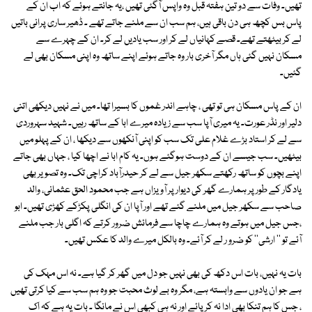
تھیں۔ وفات سے دو تین ہفتہ قبل وہ واپس آگئی تھیں ،یہ جانتے ہوئے کہ اب ان کے
پاس بس کچھ ہی دن باقی ہیں، ہم سب ان سے ملنے جاتے تھے ۔ ڈھیر ساری پرانی باتیں
لے کر بیٹھتے تھے۔ قصے کہانیاں لے کر اور سب یادیں لے کر۔ ان کے چہرے سے
مسکان نہیں گئی ہاں مگر آخری بار وہ جاتے ہوئے اپنے ساتھ وہ اپنی مسکان بھی لے
گئیں۔
ان کے پاس مسکان ہی تو تھی ، چاہے اندر غموں کا بسیرا تھا۔ میں نے نہیں دیکھی اتنی
دلیر اور نڈر عورت۔ یہ میری آپا سب سے زیادہ میرے ابا کے ساتھ رہیں۔ شہید سہروردی
سے لے کر استاد بڑے غلام علی تک سب کو اپنی آنکھوں سے دیکھا ، ان کے پہلو میں
بیٹھیں۔ سب جیسے ان کے دوست ہوگئے ہوں۔ یہ کام ابا نے اچھا کیا ، جہاں بھی جاتے
اپنے بچوں کو ساتھ رکھتے سکھر جیل سے لے کر حیدرآباد کراچی تک۔ وہ تصویر بھی
یادگار کے طور پر ہمارے گھر کی دیوار پر آویزاں ہے جب محمود الحق عثمانی، والد
صاحب سے سکھر جیل میں ملنے گئے تھے اور آپا ان کی انگلی پکڑکے کھڑی تھیں۔ ابو
،جس جیل میں ہوتے وہ ہمارے چاچا سے فرمائش ضرور کرتے کہ اگلی بار جب ملنے
آئے تو '' ارشی'' کو ضرو ر لے کر آئے۔ وہ بالکل میرے والد کا عکس تھیں۔
بات یہ نہیں، بات اس دکھ کی بھی نہیں جو دل میں گھر کر گیا ہے۔ نہ اس مہک کی
ہے جو ان یادوں سے وابستہ ہے، مگر وہ بے لوث محبت جو وہ ہم سب سے کیا کرتی تھیں
، جس کا ہم تنکا بھی ادا نہ کر پائے اور نہ ہی کبھی اس نے مانگا ۔ بات یہ ہے کہ اک