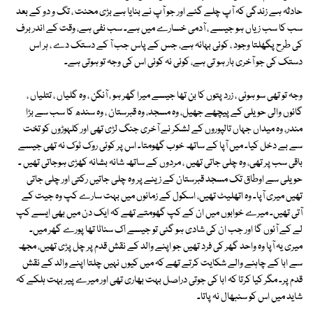
حادثہ ہے زندگی کہ آپ چلے گئے اور جو آپ نے بنایا ہے بڑی محنت ، تگ و دو کے بعد
سب کا سب زیاں ہو جیسے ، آدمی خسارے میں ہے۔ سب نفی ہے، وقت کے اندر برف
کی طرح پگھلتا وجود ، کوئی بہانہ ہے، جس کے پاس جب آ کے دستک دے ، ہر اس
دستک کی جو آخری بار ہو تی ہے، کوئی نہ کوئی اس کی وجہ تو ہوتی ہے۔
وجہ تو تھی سو ہوئی ، زرد پتوں کا بن تھا جیسے میرا گھر ہو ، آنگن ، وہ گلیاں ، تتلیاں ،
گائوں والی حویلی کے پیچھے جھیل، وہ مسجد، وہ قبرستان ، وہ سندھ کا سب سے بڑا
مندر، وہ میداں جہاں تالپوروں کے لشکر نے آخری جنگ لڑی تھی اور کلہوڑوں کو تخت
سے بے دخل کیا۔ میں آپا کے ساتھ خوب گھومتا۔ اس پر کوئی روک ٹوک نہ تھی جیسے
باقی سب پر تھی، وہ چلی جاتی تھیں ، مردوں کے ساتھ شانہ بشانہ کھڑی ہوجاتی تھیں ۔
حویلی سے اوطاق تک مسجد قبرستان کے زینے پر وہ چلی جاتیں رکتی اور چلی جاتی
تھیں میری آپا۔ وہ اتھلیٹ تھیں، اسکول کے زمانوں میں بہت سارے کپ وہ جیت کے
آتی تھیں۔ میرے خوابوں میں ان کے کپ گھومتے تھے کہ ایک دن میں بھی ایسے کپ
لے کے آئوں گا اور جب ان کی شادی ہو گئی تو جیسے اک سناٹا تھا پورے گھر میں۔
میری یہ آپا وہ واحد گھر کی فرد تھیں جو اپنے والد کے نقش قدم پر چل پڑی تھیں، مجھ
سے ابا کے چاہنے والے شکایت کرتے تھے کہ میں کیوں نہیں چلتا اپنے والد کے نقش
قدم پر۔ مگر کیا کرتا کہ ابا کی جوتی دراصل بہت بھاری تھی اور میرے پیر بہت ہلکے کہ
شاید میں اس کو سنبھال نہ پاتا۔