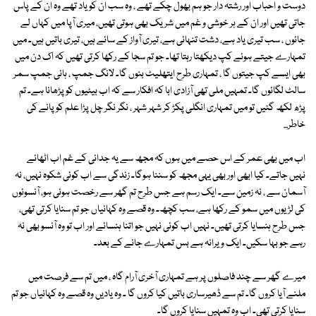
دوست و احباب اور رشتہ دار جو ہم بھول چکے تھے ، وہ سب ان کو یاد تھے وہ ان کے پاس
جاتی تھیں اور ان کے ہر خوشی و غم میں شریک بھی ہوتی تھیں، میری آپا میں کہاں لے
جائوں ، سب تیری یاد ہے، دشت تنہائی ہے، تیری آواز کے سائے ہیں، تیری باتیں ہیں۔ میں
تمہارے جیتے ہوئے کپ دیکھتا رہتا تھا۔ جو تم سجا کے رکھا کرتی تھیں کہ اک دن میں
بھی ایسے کپ جیتوں گا ، تمہاری طرح ایتھلیٹ بنوں گا۔ لانگ جمپ ، ہائی جمپ سمر
سالٹ لگائوں گا۔ تمہیں ملی تھی آزادی ابا کہ افکار سے کہ اب بیٹیوں کو پڑھانا ہے۔ تم
پڑھ لکھ گئیں تو میں تمہاری انگلی پکڑ کر شہر شہر ، نگر نگر چل پڑا علم کو پانے کی
خاطر...
اب میں بھی عمر کے اس حصے میں ہوں کہ مجھ سے یہ جدائی کے غم اب اٹھائے
نہیں جاتے۔ کیا ابھی اور بھی یہی مجھ کو سننا ہوگا۔ زندگی سے اب کوئی شکوہ نہیں، نہ
آسمان سے ، نہ زمین سے۔ ایک رسم ہے جس طرح تم گھر سے رخصت ہوئی ہو، آنسوئوں
کی لڑیوں میں سمو کے رکھا ہے، سب کچھ۔ وہ قصے وہ کہانیاں جو تم سنایا کرتی تھی،
جس طرح ہنسایا کرتی تھیں۔ نہیں اب کوئی نہیں جو اتنا ہنسائے اور اب تو وہ آنسو بھی نہ
رہے جو بہا سکیں۔ ایک ویرانہ ہے بس تمہارے جانے کے بعد۔
میرے گھر سے چند فاصلوں پر ہے تمہاری آخری آرام گاہ ، میں تم سے فرصت میں
ملنے آیا کروں گا۔ تم سے ڈھیرساری باتیں کیا کروں گا ۔ وہ یادیں وہ قصے وہ کہانیاں جو تم
سنایا کرتی تھی۔ اب وہ تمہیں سنایا کروں گا۔