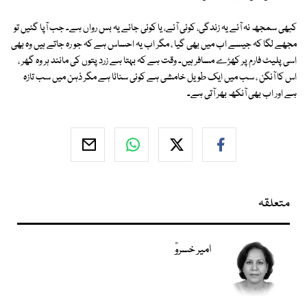
کبھی سمجھ نہ آئے یہ زندگی، کوئی آئے، یا کوئی جائے یہ بس رواں ہے۔ جب آپا گئیں تو
مجھے لگا کہ جیسے اب میں بھی گیا ، مگر اب یہ احساس ہے کہ جو رہ جاتے ہیں وہ بھی
اسی پلیٹ فارم پر کھڑے مسافر ہیں۔ وقت ہے کہ بہتا ہے زرد پتوں کی مانند ہر وہ گھر ،
اس کا آنگن ، سب میں ایک طویل خامشی ہے کوئی سناٹا ہے مگر ذہن میں سب تازہ
ہے اور اب بھی آنکھ بھر آتی ہے۔
متعلقہ
امیر خسروؒ