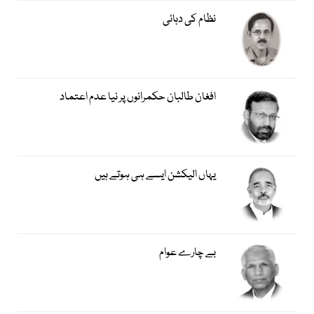
نظام کی دہائی
افغان طالبان حکمرانوں پر نیا عدم اعتماد
یہاں الیکشن ایسے ہی ہوتے ہیں
بے چارے عوام