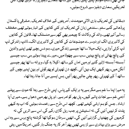
جاتی تھی۔ سب موسم اپنے اپنے رنگوں کے ساتھ ہماری دہلیز پر رکا کرتے تھے۔ کئی
تحریکیں ہماری دہلیز سے شروع ہوئیں۔
دہقانوں کی تحریک ہاری الاٹی موومنٹ ، آمریتوں کے خلاف تحریک ، مشرقی پاکستان
پرڈھائے گئے ستم ، سندھی زبان کی تحریک اور کئی کتابوں کے انبار ہوتے تھے، مختلف
رسالے آتے تھے۔ والد کی وکالت کا چیمبر بھی گھر سے منسلک تھا۔ قانون کی کتابوں
کی لائبریری الگ اور دوسرے موضوعات کی کتابوں کی لائبریری الگ۔ ٹائپ رائٹرکی ٹپ
ٹپ کرتی آوازیں۔ ایک میلا سا تھا جیسے زندگی میری۔ ہم دس بچے تھے اپنے والدین
کے، پانچ بھائی اور پانچ بہنیں سب سے چھوٹا میں۔ میرے پیدا ہوتے ہی سب جیسے
آہستہ آہستہ اڑتے گئے اور میں اماں کے ساتھ اکیلا رہ گیا۔ ویرانہ سا تھا پھر جیسے
آنگن میں۔ پھر کبھی ایک بہن آتی ،کچھ دن ٹھہرتی تو پھرکوئی اور بہن اپنے بچوں کے
ساتھ آ کے ٹھہرتی ، پھر چلی جاتیں پھر آتیں، بس ایسے ہی آنا جانا رہتا تھا۔
یہ میرا اپنا سا غم ہے مگر ہے یہ ہر ایک کے پاس، اپنی طرح سے رہتا کہ موت سے پہلے
آدمی غم سے نجات پائے کیوں۔ پل بھر کو امر ہے ، اور پل بھر میں دھواں ہے۔ میر ی آپا
ارشاد ، جس کو ہم ارشی کہتے تھے ، کچھ اس طرح سے رخصت ہوئیں کہ اب وہ کبھی
پلٹ کر نہیں آئیں گی، نہ اسٹیشن پر جب ریل گاڑی رکے گی، اس سے اتریں گی، نہ
گرمیوں کی چھٹیاں گزارنے آئیں گی۔ انھیں سرطان ہوگیا تھا گزشتہ پانچ برس سے وہ اس
مرض سے بڑی بہادری سے لڑ رہی تھیں پھر آخر کار یہ جنگ ہار گئیں، امریکا میں رہتی