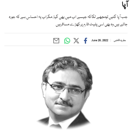
آپا
جب آپا گئیں تومجھے لگاکہ جیسے اب میں بھی گیا، مگراب یہ احساس ہے کہ جورہ
جاتے ہیں وہ بھی اسی پلیٹ فارم پرکھڑے مسافرہیں
جاوید قاضی
June 26, 2022