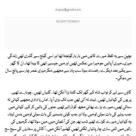
Jvqazi@gmail.com
بچپن سے یہ لفظ میرے کانوں میں بار بارگونجتا تھا اور اسی گونج سے گذری تھی زندگی
میری۔ میری آپائیں جو میرا ہی عکس تھیں اور میں جیسے انھی کا بیٹا تھا۔ ان کا گھر
سے یکے بعد دیگرے رخصت ہونا سب یاد ہے مجھے، مگر میری عمر چار سے پانچ سال
ہی ہوگی۔
گاؤں سے لے کر نواب شاہ کے گھر تک کتنا بڑا آنگن تھا ، گلیاں تھیں ، چوبارے تھے،
پریوں کی کہانیاں تھیں ، نیند نہ آتی تھی جب تک بڑی آپا ، اماں یا دادی مجھے کہانی نہ
سناتی تھیں۔ میرے بڑے بھائی مجھ کو ڈراتے تھے، جنوں کی باتیں کر کے، کہانی میں
جب رونے کی بات ہوتی تو میں روتا اور جب کوئی ہنسنے کی بات ہوتی تو میں ہنس لیتا۔
وہ کہانیاں میرے کوزے تھے شب بھر جن کی آغوش میں، میں سوتا تھا۔ گرمیوں کی
راتوں میں اتنی ساری چارپائیاں لگتی تھیں کھلے آنگن میں ، آکاش پر ستاروں کی سیج سج