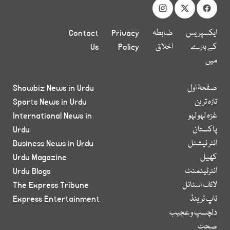
ایکسپریس
ضابطہ
Privacy
Contact
کے بارے
اخلاق
Policy
Us
میں
صفحۂ اول
Showbiz News in Urdu
تازہ ترین
Sports News in Urdu
غزہ لہو لہو
International News in
پاکستان
Urdu
انٹر نیشنل
Business News in Urdu
کھیل
Urdu Magazine
انٹرٹینمنٹ
Urdu Blogs
لائف اسٹائل
The Express Tribune
ٹاپ ٹرینڈ
Express Entertainment
دلچسپ و عجیب
صحت