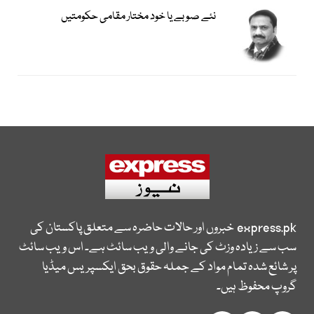
نئے صوبے یا خود مختار مقامی حکومتیں
express.pk
خبروں اور حالات حاضرہ سے متعلق پاکستان کی
سب سے زیادہ وزٹ کی جانے والی ویب سائٹ ہے۔ اس ویب سائٹ
پر شائع شدہ تمام مواد کے جملہ حقوق بحق ایکسپریس میڈیا
گروپ محفوظ ہیں۔