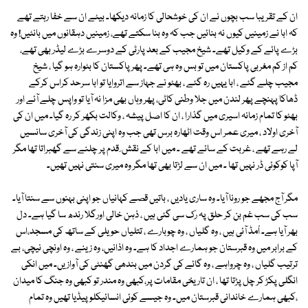
ان کے تقریبا سب بچوں نے ان کی خوشحالی کا زمانہ دیکھا۔ بیٹے ان سے خفا رہتے تھے
کہ ابا نے زمینیں کیوں نہ بنائیں جب کہ وہ بنا سکتے تھے، زمینیں دہقانوں میں بانٹیں! وہ
بڑے پائے کے وکیل تھے۔ شیخ مجیب کے بعد پارٹی کے دوسرے بڑے لیڈر بھی تھے،
کم از کم مغربی پاکستان میں تو بس وہ ہی تھے۔ پھر پاکستان کا بٹوارہ ہو گیا ، شیخ
مجیب چلے گئے ، ابا یہیں رہ گئے ، بھٹو نے جہاز سے اتروایا تو ابا سرحد کراس کرکے
ڈھاکا پہنچے پھر لندن میں جلا وطنی کاٹی، پھر وہاں بھی مزا نہ آیا تو واپس چلے آئے اور
بھٹو کا تمام زمانہ اسیری میں گذارا ، ان کا اصل پیشہ ، وکالت بکھر کر رہ گیا۔ میں ان کی
آخری اولاد ، میری عمر اس وقت اٹھارہ برس تھی جب وہ اپنی زندگی کی آخری سانسیں
لے رہے تھے ، غربت کے سائے تھے ۔ میں ابا کے نقش ِ قدم پر چلنے سے گھبراتا تھا مگر
آپا کوکوئی ڈر نہیں تھا ۔ میں ان سے لڑتا بھی تھا مگر وہ میری سنتی نہیں تھیں۔
مگر آج مجھے جو رونا آیا۔ وہ ساری یادیں ، باتیں قصے کہانیاں جو اپنی بہنوں سے سنتا آیا۔
سب کی سب غم بن کر حلق پہ رک سی گئی ہیں ، ذہن خالی اورگلا رندھ سا گیا ہے۔ دل
بھر آیا ہے۔ اْمڈ آئی ہیں ، وہ گلیاں ، وہ چوبارے ، تتلیاں حویلی کے ساتھ کی مسجد،اس
کے برابر میں وہ قبرستان جو ہمارے اجداد کا ہے۔ وہ اذانیں، وہ زینے ، وہ اونچی نیچی، بے
ترتیب گلیاں ، وہ چرواہے ، وہ گائے کی گردن میں بندھی گھنٹی کی آوازیں۔ میں انکی
انگلی پکڑ کر چل پڑتا تھا ، ان تاریخی مقامات پر،کبھی وہ مندر تو کبھی وہ جنگ کا میدان
،کبھی ہمارے خاندانی قبرستان میں۔ وہ جیسے کوئی انسائیکلو پیڈیا تھیں وہ تمام