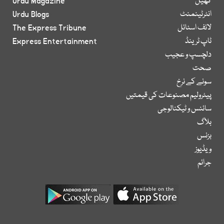
کھیل
Urdu Magazine
انٹرٹینمنٹ
Urdu Blogs
لائف اسٹائل
The Express Tribune
ٹاپ ٹرینڈ
Express Entertainment
دلچسپ و عجیب
صحت
سونے کے نرخ
پیٹرولیم مصنوعات کی قیمتیں
سائنس و ٹیکنالوجی
بلاگ
بزنس
ویڈیوز
جرائم