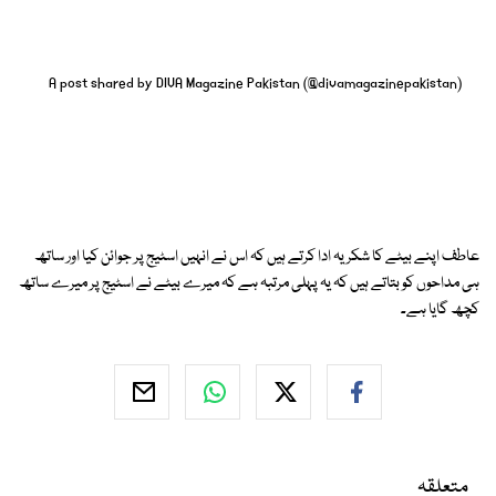
A post shared by DIVA Magazine Pakistan (@divamagazinepakistan)
عاطف اپنے بیٹے کا شکریہ ادا کرتے ہیں کہ اس نے انہیں اسٹیج پر جوائن کیا اور ساتھ
ہی مداحوں کو بتاتے ہیں کہ یہ پہلی مرتبہ ہے کہ میرے بیٹے نے اسٹیج پر میرے ساتھ
کچھ گایا ہے۔
متعلقہ