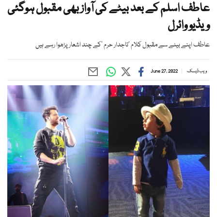
عاطف اسلم کے بعد بیٹے کی آواز بھی مقبول ہوگئی
ویڈیو وائرل
عاطف اپنے بیٹے سے مقبول کلام ’تاجدار حرم ‘کے چند اشعار پڑھوا رہے ہیں
ویب ڈیسک
June 27, 2022