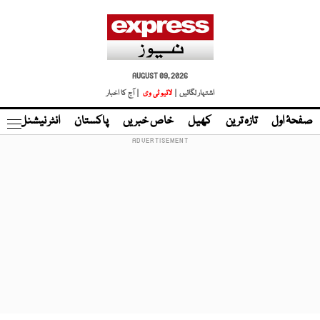
AUGUST 09, 2026
اشتہار لگائیں |
لائیو ٹی وی
| آج کا اخبار
صفحۂ اول
تازہ ترین
کھیل
خاص خبریں
پاکستان
انٹر نیشنل
ٹا