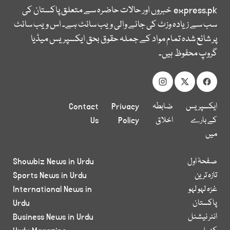
express.pk
خبروں اور حالات حاضرہ سے متعلق پاکستان کی
سب سے زیادہ وزٹ کی جانے والی ویب سائٹ ہے۔ اس ویب سائٹ
پر شائع شدہ تمام مواد کے جملہ حقوق بحق ایکسپریس میڈیا
گروپ محفوظ ہیں۔
ایکسپریس
ضابطہ
Privacy
Contact
کے بارے
اخلاق
Policy
Us
میں
صفحۂ اول
Showbiz News in Urdu
تازہ ترین
Sports News in Urdu
غزہ لہو لہو
International News in
پاکستان
Urdu
انٹر نیشنل
Business News in Urdu