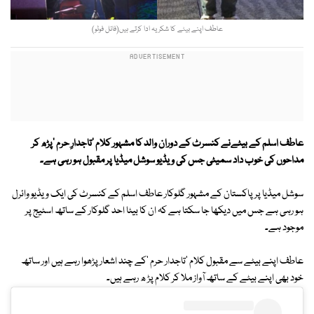
عاطف اپنے بیٹے کا شکریہ ادا کرتے ہیں(فائل فوٹو)
عاطف اسلم کے بیٹےنے کنسرٹ کے دوران والد کا مشہور کلام 'تاجدارِ حرم 'پڑھ کر
مداحوں کی خوب داد سمیٹی جس کی ویڈیو سوشل میڈیا پر مقبول ہو رہی ہے۔
سوشل میڈیا پر پاکستان کے مشہور گلوکار عاطف اسلم کے کنسرٹ کی ایک ویڈیو وائرل
ہو رہی ہے جس میں دیکھا جا سکتا ہے کہ ان کا بیٹا احد گلوکار کے ساتھ اسٹیج پر
موجود ہے۔
عاطف اپنے بیٹے سے مقبول کلام 'تاجدار حرم 'کے چند اشعار پڑھوا رہے ہیں اور ساتھ
خود بھی اپنے بیٹے کے ساتھ آواز ملا کر کلام پڑ ھ رہے ہیں۔