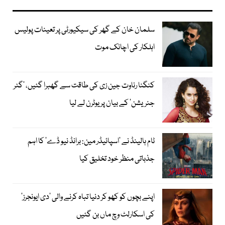
سلمان خان کے گھر کی سیکیورٹی پر تعینات پولیس
اہلکار کی اچانک موت
کنگنا رناوت جین زی کی طاقت سے گھبرا گئیں، ’گٹر
جنریشن‘ کے بیان پر یوٹرن لے لیا
ٹام ہالینڈ نے ’اسپائیڈر مین: برانڈ نیو ڈے‘ کا اہم
جذباتی منظر خود تخلیق کیا
اپنے بچوں کو کھو کر دنیا تباہ کرنے والی ’دی ایونجرز‘
کی اسکارلٹ وچ ماں بن گئیں