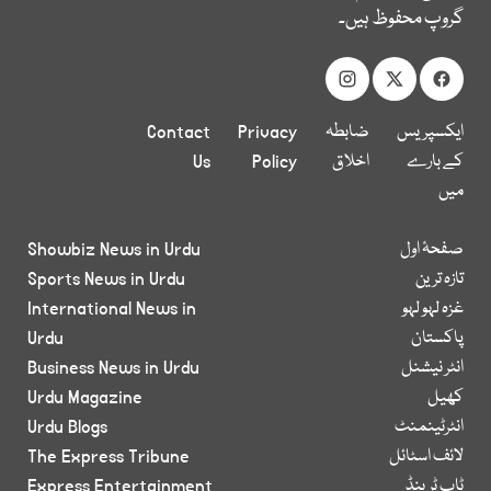
گروپ محفوظ ہیں۔
ایکسپریس
ضابطہ
Privacy
Contact
کے بارے
اخلاق
Policy
Us
میں
صفحۂ اول
Showbiz News in Urdu
تازہ ترین
Sports News in Urdu
غزہ لہو لہو
International News in
پاکستان
Urdu
انٹر نیشنل
Business News in Urdu
کھیل
Urdu Magazine
انٹرٹینمنٹ
Urdu Blogs
لائف اسٹائل
The Express Tribune
ٹاپ ٹرینڈ
Express Entertainment