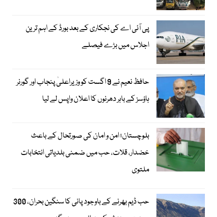
پی آئی اے کی نجکاری کے بعد بورڈ کے اہم ترین
اجلاس میں بڑے فیصلے
حافظ نعیم نے 9 اگست کو وزیراعلیٰ پنجاب اور گورنر
ہاؤسز کے باہر دھرنوں کا اعلان واپس لے لیا
بلوچستان؛ امن و امان کی صورتحال کے باعث
خضدار، قلات، حب میں ضمنی بلدیاتی انتخابات
ملتوی
حب ڈیم بھرنے کے باوجود پانی کا سنگین بحران، 300