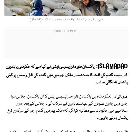
نجی سیکٹر میں گندم کے وافر ذخائر موجود ہیں، اعلامیہ (فوٹو فائل)
ISLAMABAD:
پاکستان فلور ملز ایسوسی ایشن نے کہا ہے کہ حکومتی پابندیوں
کے سبب گندم کی قلت کا خدشہ ہے، ملک بھر میں نجی گندم کی نقل و حمل پر کوئی
پابندی نہ لگائی جائے۔
صوبائی دارالحکومت میں پاکستان فلور ملز ایسوسی ایشن کا آل پاکستان اجلاس ہوا
جس میں چاروں صوبوں کے عہدے داروں نے شرکت کی۔ اجلاس کے بعد جاری
اعلامیے میں حکومت سے مطالبہ کیا گیا کہ ملک بھر میں گندم اجرا کے سرکاری نرخ
یکساں ہونے چاہییں۔