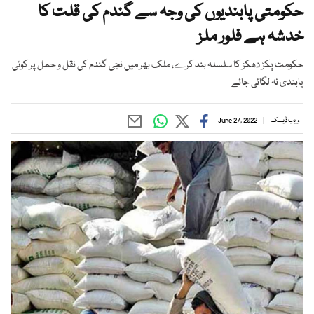
حکومتی پابندیوں کی وجہ سے گندم کی قلت کا
خدشہ ہے فلور ملز
حکومت پکڑ دھکڑ کا سلسلہ بند کرے، ملک بھر میں نجی گندم کی نقل و حمل پر کوئی
پابندی نہ لگائی جائے
ویب ڈیسک
June 27, 2022