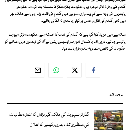
فلور ملز ایسوسی ایشن کی جانب سے جاری اعلامیے میں کہا گیا ہے کہ نجی سیکٹر میں
گندم کے وافر ذخائر موجود ہیں، حکومت پکڑ دھکڑ کا سلسلہ بند کرے، حکومتی
پابندیوں کی وجہ سے کم پیداواری صوبوں میں گندم کی قلت بڑھ رہی ہے، ملک بھر
میں نجی گندم کی نقل و حمل پر کوئی پابندی نہ لگائی جائے۔
اعلامیے میں مزید کہا گیا ہے کہ گندم کی قلت کا خدشہ ہے، حکومت مؤثر امپورٹ
پالیسی بنائے۔ دریں اثنا پاکستان فلور ملز ایسوسی ایشن نے آٹا کی قیمتوں میں اضافے کو
حکومت کی ناقص منصوبہ بندی قرار دے دیا۔
متعلقہ
گڈز ٹرانسپورٹ کی ملک گیر ہڑتال کا آغاز، مطالبات
کی منظوری تک جاری رکھنے کا اعلان