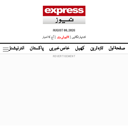
AUGUST 08, 2026
اشتہار لگائیں |
لائیو ٹی وی
| آج کا اخبار
صفحۂ اول
تازہ ترین
کھیل
خاص خبریں
پاکستان
انٹر نیشنل
ٹا