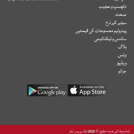
دلچسپ و عجیب
صحت
سونے کے نرخ
پیٹرولیم مصنوعات کی قیمتیں
سائنس و ٹیکنالوجی
بلاگ
بزنس
ویڈیوز
جرائم
تمام مواد کے جملہ حقوق © 2026 ایکسپریس اردو