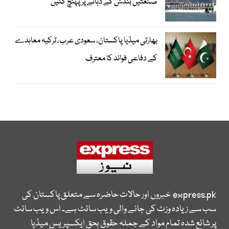
صنعتیں بندش کے دہانے پر پہنچ گئیں
بھارتی میڈیا پاکستان، سعودی عرب، ترکیہ معاہدے
کے دفاعی فوائد کا معترف
express.pk
خبروں اور حالات حاضرہ سے متعلق پاکستان کی
سب سے زیادہ وزٹ کی جانے والی ویب سائٹ ہے۔ اس ویب سائٹ
پر شائع شدہ تمام مواد کے جملہ حقوق بحق ایکسپریس میڈیا