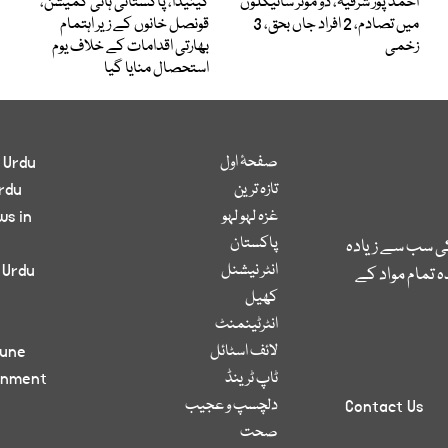
احمد پور شرقیہ، دو موٹر سائیکلوں
کینیڈا، پاکستانی ہائی کمیشن،
میں تصادم، 2 افراد جاں بحق، 3
قونصل خانوں کے زیر اہتمام
زخمی
بھارتی اقدامات کے خلاف یوم
استحصال منایا گیا
صفحۂ اول
 Urdu
تازہ ترین
rdu
غزہ لہو لہو
ws in
پاکستان
کی سب سے زیادہ
انٹر نیشنل
 Urdu
 تمام مواد کے
کھیل
انٹرٹینمنٹ
لائف اسٹائل
bune
ٹاپ ٹرینڈ
inment
دلچسپ و عجیب
Contact Us
صحت