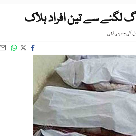
ٓگ لگنے سے تین افراد ہلاک
قل کی جارہی تھی