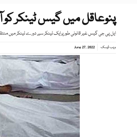
پنوعاقل میں گیس ٹینکر کو ا
ایل پی جی گیس غیر قانونی طورپرایک ٹینکر سے دورے ٹینکر میں منت
ویب ڈیسک
June 27, 2022