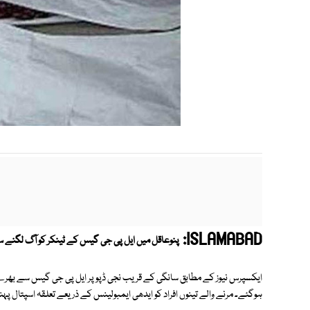
ISLAMABAD:
پنوعاقل میں ایل پی جی گیس کے ٹینکر کو آگ لگنے سے3افراد ہلاک ہوگ
ایکسپرس نیوز کے مطابق سانگی کے قریب نجی ڈپو پر ایل پی جی گیس سے بھرے 
ہوگئے۔ مرنے والے تینوں افراد کو ایدھی ایمبولینس کے ذریعے تعلقہ اسپتال پہنچ