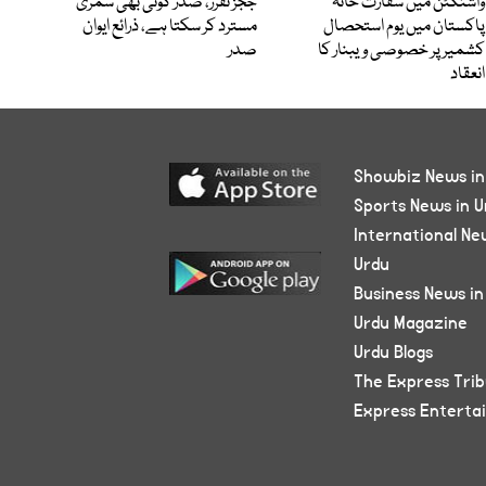
واشنگٹن میں سفارت خانہ
ججز تقرر، صدر کوئی بھی سمری
پاکستان میں یوم استحصال
مسترد کر سکتا ہے، ذرائع ایوان
کشمیر پر خصوصی ویبنار کا
صدر
انعقاد
Showbiz News in
Sports News in U
International Ne
Urdu
Business News in
Urdu Magazine
Urdu Blogs
The Express Tri
Express Enterta