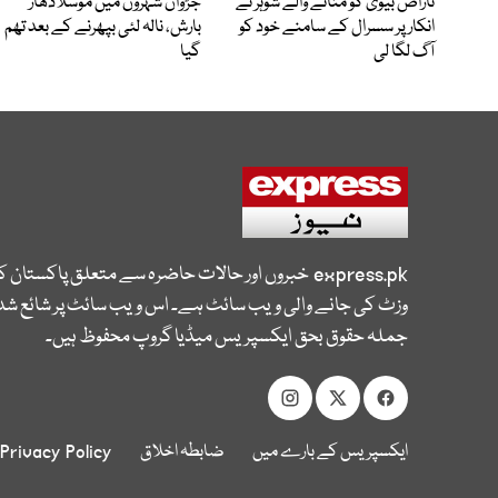
ناراض بیوی کو منانے والے شوہر نے
جڑواں شہروں میں موسلادھار
انکار پر سسرال کے سامنے خود کو
بارش، نالہ لئی بپھرنے کے بعد تھم
آگ لگا لی
گیا
express.pk
خبروں اور حالات حاضرہ سے متعلق پاکستان 
وزٹ کی جانے والی ویب سائٹ ہے۔ اس ویب سائٹ پر شائع شدہ
جملہ حقوق بحق ایکسپریس میڈیا گروپ محفوظ ہیں۔
ایکسپریس کے بارے میں
ضابطہ اخلاق
Privacy Policy