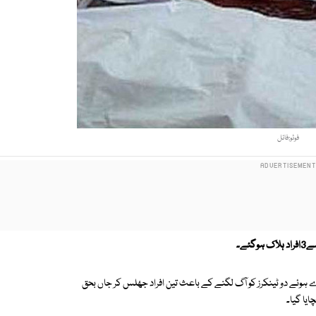
فوٹو:فائل
ئے۔
ہوئے دو ٹینکرز کو آگ لگنے کے باعث تین افراد جھلس کر جاں بحق
ایا گیا۔