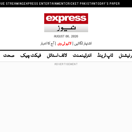
IVE STREAMING
EXPRESS ENTERTAINMENT
CRICKET PAKISTAN
TODAY'S PAPER
AUGUST 06, 2026
اشتہار لگائیں |
لائیو ٹی وی
| آج کا اخبار
ر نیشنل
ٹاپ ٹرینڈ
انٹرٹینمنٹ
لائف اسٹائل
فیکٹ چیک
صحت