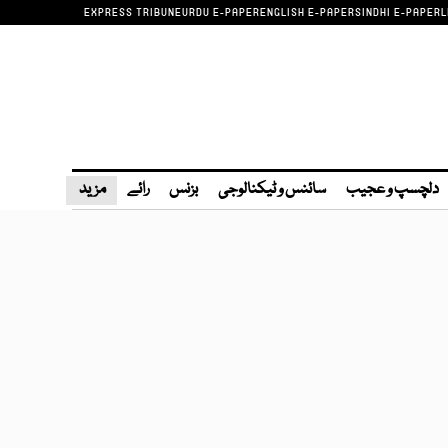
EXPRESS TRIBUNE
URDU E-PAPER
ENGLISH E-PAPER
SINDHI E-PAPER
L
دلچسپ و عجیب
سائنس و ٹیکنالوجی
بزنس
رائے
مزید