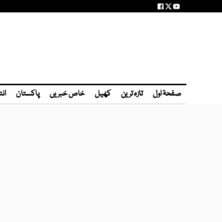
صفحۂ اول
تازہ ترین
کھیل
خاص خبریں
پاکستان
انٹ