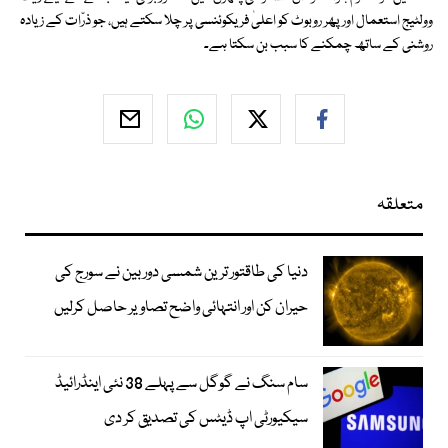
وولٹیج استعمال اور پھر روبوٹ کو اعلیٰ فریکوئنسی پر چلا سکتے ہیں، جو ذرّات کے زیادہ
روشنی کے ساتھ چمکنے کا سبب بن سکتا ہے۔
متعلقہ
دنیا کی طاقتور ترین شمسی دوربین نے سورج کی
حیران کن اور انتہائی واضح تصاویر حاصل کرلیں
سام سنگ نے گوگل سے پہلے 38 نئی اینڈرائیڈ
سیکیورٹی اپ ڈیٹس کی تصدیق کر دی