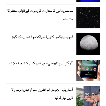
سائنس دانوں کا ستارے کی موت کے نایاب منظر کا
مشاہدہ
اسپیس ایکس کا بے قابو راکٹ چاند سے ٹکرا گیا!
گوگل نے اپنا روایتی فیچر ختم کرنے کا فیصلہ کر لیا
آسٹریلیا: انجینئرز نے نظروں سے اوجھل ہونے والا
ڈرون تیار کر لیا