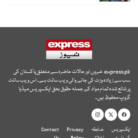
express.pk
خبروں اور حالات حاضرہ سے متعلق پاکستان کی
سب سے زیادہ وزٹ کی جانے والی ویب سائٹ ہے۔ اس ویب سائٹ
پر شائع شدہ تمام مواد کے جملہ حقوق بحق ایکسپریس میڈیا
گروپ محفوظ ہیں۔
ایکسپریس
ضابطہ
Privacy
Contact