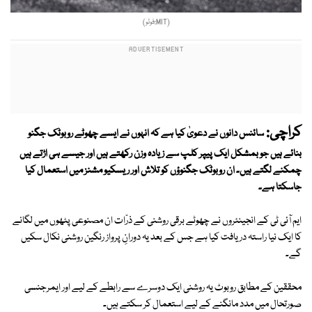
(MIT:ٖفوٹو)
کراچی:
سائنس دانوں نے دعویٰ کیا ہے کہ انہوں نے ایسے چھوٹے روبوٹک جگنو
بنائے ہیں جو بمشکل ایک پیپر کلپ سے زیادہ وزن رکھتے ہیں اور جیسے ہی اڑتے ہیں
چمکنے لگتے ہیں۔ ان روبوٹک جگنوؤں کو تلاش اور ریسکیو مشنز میں استعمال کیا
جاسکتا ہے۔
ایم آئی ٹی کے انجینئروں نے چھوٹے برقی روشنی کے ذرّات ان مصنوعی پٹھوں میں لگانے
کا ایک نیا راستہ دریافت کیا ہے جس کے بعد یہ دورانِ پرواز رنگین روشنی نکال سکیں
گے۔
محققین کے مطابق روبوٹ یہ روشنی ایک دوسرے سے رابطے کے لیے اور ایمرجنسی
صورتحال میں مدد مانگنے کے لیے استعمال کر سکتے ہیں۔