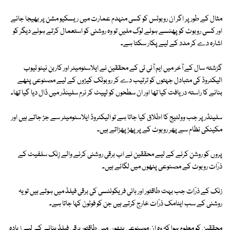
مثال کے طور پر اگر ان روبوٹس کو کسی منہدم عمارت میں ریسکیو مشن پر بھیجا جائے
اور کسی روبوٹ کو پھنسے ہوئے لوگ ملیں تو وہ روشنی کو استعمال کرتے ہوئے دیگر کو
اشارہ دے کر مدد کے لیے پکار سکتا ہے۔
گزشتہ سال کے آخر میں ایم آئی ٹی کے محققین نے ایلاسٹومیٹر اور کاربن نینو ٹیوب
الیکٹروڈ کی متبادل جہتوں کو ترتیب دے کر روبوٹک کیڑوں کے لیے مصنوعی پٹھے
بنانے کا راستہ دریافت کیا تھا اور ان سطحوں کو لپیٹ کر نرم سلینڈر میں ڈال دیا گیا تھا۔
سلینڈر پر جب وولٹیج کا اطلاق کیا جاتا ہے تو الیکٹروڈ ایلاسٹومیٹر سے جڑ جاتے ہیں اور
مکینکی نظام سے پھر روبوٹ کے پر پھڑپھڑاتے ہیں۔
پروں کو روشن کرنے کے لیے محققین نے اب برقی روشنی کرنے والے زِنک سلفیٹ کے
ذرّات روبوٹ کے مصنوعی پٹھوں میں لگائے ہیں۔
زنک کے ذرّات جب بہت طاقتور اور ہائی فریکوئنسی کی برقی فیلڈ میں ہوتے ہیں تو یہ
روشنی کے سب ایٹامک ذرّات خارج کرتے ہیں جن کو فوٹون کہا جاتا ہے۔
محققین کو معلوم ہوا کہ وہ ان مصنوعی پٹھوں میں طاقتور برقی فیلڈ بنانے کے لیے زیادہ