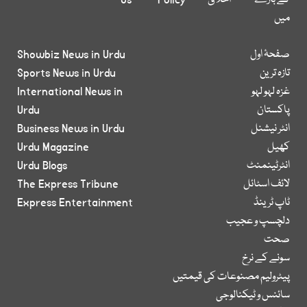
کے بارے
اخلاق
Policy
Us
میں
صفحۂ اول
Showbiz News in Urdu
تازہ ترین
Sports News in Urdu
غزہ لہو لہو
International News in
پاکستان
Urdu
انٹر نیشنل
Business News in Urdu
کھیل
Urdu Magazine
انٹرٹینمنٹ
Urdu Blogs
لائف اسٹائل
The Express Tribune
ٹاپ ٹرینڈ
Express Entertainment
دلچسپ و عجیب
صحت
سونے کے نرخ
پیٹرولیم مصنوعات کی قیمتیں
سائنس و ٹیکنالوجی