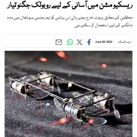
ریسکیو مشن میں آسانی کے لیے روبوٹک جگنو تیار
محققین کے مطابق روبوٹ خارج ہونے والی اس روشنی کو ایمرجنسی صورتحال میں مدد
مانگنے کے لیے استعمال کر سکتے ہیں
ویب ڈیسک
June 28, 2022