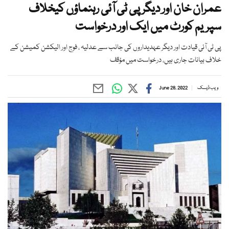
عمران خان اور دیگر پی ٹی آئی رہنماؤں کیخلاف
سپریم کورٹ میں ایک اور درخواست
پی ٹی آئی قیادت اور دیگر عہدیداروں کی جانب سے عدلیہ ، فوج اور الیکشن کمیشن کے
خلاف بیانات جاری ہیں، درخواست میں مؤقف
ویب ڈیسک
June 28, 2022