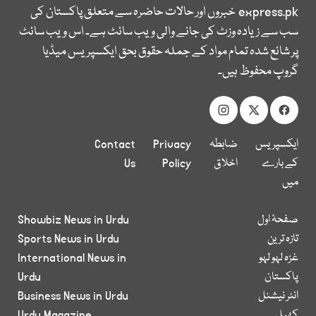
express.pk
خبروں اور حالات حاضرہ سے متعلق پاکستان کی
سب سے زیادہ وزٹ کی جانے والی ویب سائٹ ہے۔ اس ویب سائٹ
پر شائع شدہ تمام مواد کے جملہ حقوق بحق ایکسپریس میڈیا
گروپ محفوظ ہیں۔
ایکسپریس
ضابطہ
Privacy
Contact
کے بارے
اخلاق
Policy
Us
میں
صفحۂ اول
Showbiz News in Urdu
تازہ ترین
Sports News in Urdu
غزہ لہو لہو
International News in
پاکستان
Urdu
انٹر نیشنل
Business News in Urdu
کھیل
Urdu Magazine