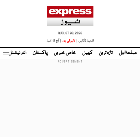
AUGUST 06, 2026
اشتہار لگائیں |
لائیو ٹی وی
| آج کا اخبار
صفحۂ اول
تازہ ترین
کھیل
خاص خبریں
پاکستان
انٹر نیشنل
ٹا