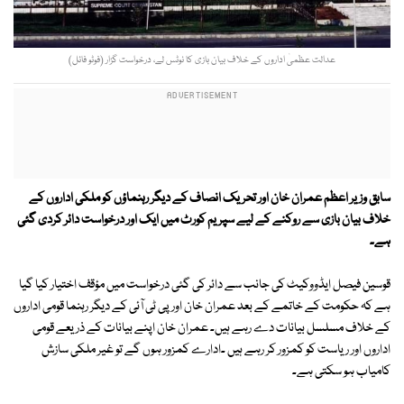
عدالت عظمیٰ اداروں کے خلاف بیان بازی کا نوٹس لے، درخواست گزار (فوٹو فائل)
سابق وزیر اعظم عمران خان اور تحریک انصاف کے دیگر رہنماؤں کو ملکی اداروں کے
خلاف بیان بازی سے روکنے کے لیے سپریم کورٹ میں ایک اور درخواست دائر کردی گئی
ہے۔
قوسین فیصل ایڈووکیٹ کی جانب سے دائر کی گئی درخواست میں مؤقف اختیار کیا گیا
ہے کہ حکومت کے خاتمے کے بعد عمران خان اور پی ٹی آئی کے دیگر رہنما قومی اداروں
کے خلاف مسلسل بیانات دے رہے ہیں۔ عمران خان اپنے بیانات کے ذریعے قومی
اداروں اور ریاست کو کمزور کر رہے ہیں ۔ادارے کمزور ہوں گے تو غیر ملکی سازش
کامیاب ہو سکتی ہے۔