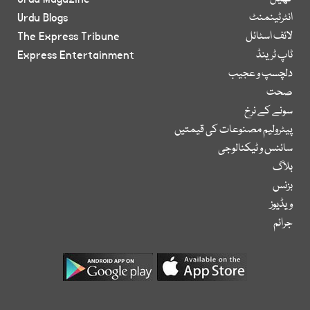
انٹرٹینمنٹ
Urdu Blogs
لائف اسٹائل
The Express Tribune
ٹاپ ٹرینڈ
Express Entertainment
دلچسپ و عجیب
صحت
سونے کے نرخ
پیٹرولیم مصنوعات کی قیمتیں
سائنس و ٹیکنالوجی
بلاگ
بزنس
ویڈیوز
جرائم