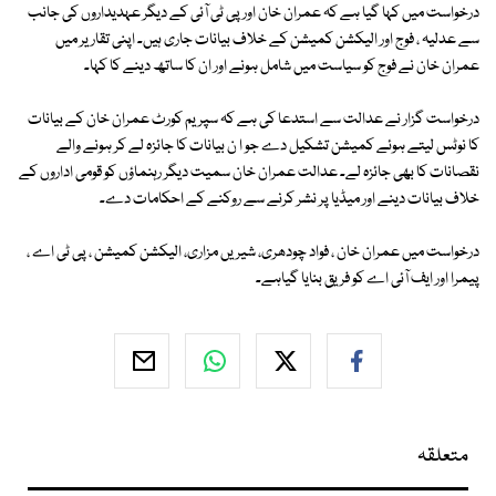
درخواست میں کہا گیا ہے کہ عمران خان اور پی ٹی آئی کے دیگر عہدیداروں کی جانب
سے عدلیہ ، فوج اور الیکشن کمیشن کے خلاف بیانات جاری ہیں۔ اپنی تقاریر میں
عمران خان نے فوج کو سیاست میں شامل ہونے اور ان کا ساتھ دینے کا کہا۔
درخواست گزار نے عدالت سے استدعا کی ہے کہ سپریم کورٹ عمران خان کے بیانات
کا نوٹس لیتے ہوئے کمیشن تشکیل دے جو ا ن بیانات کا جائزہ لے کر ہونے والے
نقصانات کا بھی جائزہ لے۔ عدالت عمران خان سمیت دیگر رہنماؤں کو قومی اداروں کے
خلاف بیانات دینے اور میڈیا پر نشر کرنے سے روکنے کے احکامات دے۔
درخواست میں عمران خان ، فواد چودھری، شیریں مزاری، الیکشن کمیشن ، پی ٹی اے ،
پیمرا اور ایف آئی اے کو فریق بنایا گیاہے۔
متعلقہ