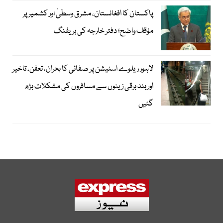
پاکستان کا افغانستان، مشرق وسطیٰ اور کشمیر پر
مؤقف واضح؛ دفتر خارجہ کی بریفنگ
لاہور ریلوے اسٹیشن پر صفائی کا بحران، تعفن، تاخیر
اور بند برقی زینوں سے مسافروں کی مشکلات بڑھ
گئیں