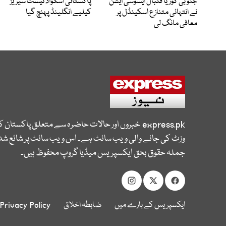
جنوبی کوریا فٹبال ایسوسی ایشن
پاکستانی اسکواڈ ٹیسٹ سیریز
نے انتہائی متنازع اسکینڈل پر
کیلیے انگلینڈ پہنچ گیا
معافی مانگ لی
express.pk
خبروں اور حالات حاضرہ سے متعلق پاکستان 
وزٹ کی جانے والی ویب سائٹ ہے۔ اس ویب سائٹ پر شائع شدہ
جملہ حقوق بحق ایکسپریس میڈیا گروپ محفوظ ہیں۔
ایکسپریس کے بارے میں
ضابطہ اخلاق
Privacy Policy