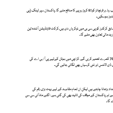
چیئرمین پی سی بی کا کہنا تھا کہ اس سال پی ایس ایل میں سب سے زیادہ کامیاب رہا، ہر فرنچائز کو 81 کروڑ روپے کا منافع ملے گا، پاکستان سپر لیئگ (پی
ندوز ہوسکیں۔
وں نے کہا کہ سابق ٹیسٹ کرکٹرز کی پنشن میں اضافہ ایک کاوش ہے، 250 سابق کرکٹرز کو پی سی بی میں نوکریاں دی ہیں،کرکٹ فاؤنڈیشن آئندہ تین
رمیز راجا کا کہنا تھا کہ نیشنل اسٹیڈیم کراچی کے ساتھ لاہور اور ملتان میں 70،70 کمرے تعمیر کریں گے، کراچی میں ہوٹل کےلیے پی آٸی اے کی
ڈی لائٹس اور نئی کرسیاں بھی لگائی جائیں گی۔
داد بڑھانا چاہتے ہیں لیکن ان تمام مقاصد کے لیے بہت بڑی رقم کی
 اور پاکستان کے موقف کی تائید بھی کی گئی ہے، اگلے ماہ آئی سی سی
ے گا۔