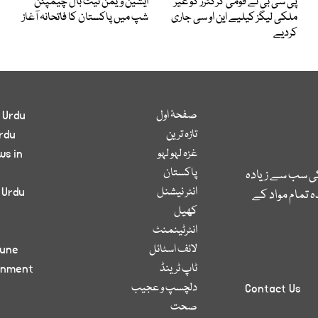
پی سی بی نے قومی کرکٹرز کو غیر
ایشین ویمن نیٹ بال چیمپئن
ملکی لیگز کیلیے این او سی جاری
شپ میں پاکستان کا فاتحانہ آغاز
کردیے
صفحۂ اول
 Urdu
تازہ ترین
rdu
غزہ لہو لہو
ws in
پاکستان
کی سب سے زیادہ
انٹر نیشنل
 Urdu
 تمام مواد کے
کھیل
انٹرٹینمنٹ
لائف اسٹائل
bune
ٹاپ ٹرینڈ
inment
دلچسپ و عجیب
Contact Us
صحت