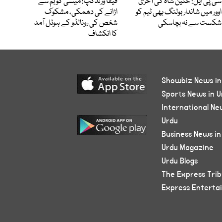
سی پی ایل: حنین شاہ کی آخری
فیفا ورلڈکپ: میسی کو بم سے
اوور میں شاندار بولنگ بھی ٹیم کو
اڑانے کی دھمکی، مشکوک
شکست سے نہ بچاسکی
شخص کی رونالڈو کے ہوٹل آمد
کا انکشاف
Showbiz News in
Sports News in U
International Ne
Urdu
Business News in
Urdu Magazine
Urdu Blogs
The Express Tri
Express Enterta