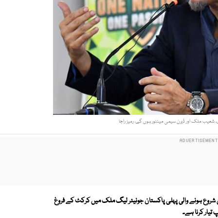
ی، شعیب ملک اور ڈیرن سیمی مینٹور ہوں گے، رمیز راجا
میں شروع ہونے والی پہلی پاکستان جونیئر لیگ ملک میں کرکٹ کے فروغ
تیار کرنا ہے۔