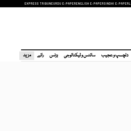
EXPRESS TRIBUNE
URDU E-PAPER
ENGLISH E-PAPER
SINDHI E-PAPER
L
دلچسپ و عجیب
سائنس و ٹیکنالوجی
بزنس
رائے
مزید