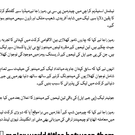
کا یقین دلایا ہے، لیگ میں شاہد آفریدی، شعیب ملک اور ڈیرن سیمی مینٹور ہو
گے۔
رمیز راجا نے کہا کہ چاروں نامور کھلاڑی بین الاقوامی کرکٹ میں کپتانی کا تج
جیت چکے ہیں، تین ٹیموں کے مقررہ تینوں مینٹورز ایچ بی ایل پاکستان سپر لیگ
ہیں، جن کی پی جے ایل کی ٹیموں کے ڈریسنگ رومز میں موجودگی نوجوان کھلاڑی
انہوں نے کہا کہ سابق کپتان جاوید میانداد لیگ کے مینٹور کی حیثیت سے تما
شامل نوجوان کھلاڑیوں کی مینٹورنگ کرنے کے ساتھ ساتھ دنیا بھر میں پی جے ا
دنیائے کرکٹ میں لیگ کی پذیرائی کا سبب بنیں گے۔
جونیئر لیگ (پی جے ایل) کی باقی تین ٹیموں کے مینٹورز کا اعلان بعد میں کیا ج
رمیز راجا نے کہا کہ چیرمین شپ کے آغاز میں ہی برا موقع آیا کہ دو بڑی کرکٹ ٹ
میں معاملہ اٹھایا تو چیمپئنز ٹرافی کی میزبانی بھی ملی اور انگلینڈ، نیوزی لینڈ