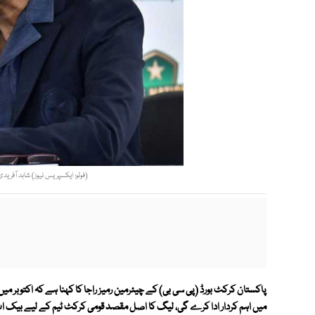
(فوٹو: ایکسپریس نیوز) شاہد آفرید
پاکستان کرکٹ بورڈ (پی سی بی) کے چیئرمین رمیز راجا کا کہنا ہے کہ اکتوبر 
میں اہم کردار ادا کرے گی، لیگ کا اصل مقصد قومی کرکٹ ٹیم کے لیے بیک اپ 