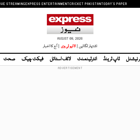
IVE STREAMING
EXPRESS ENTERTAINMENT
CRICKET PAKISTAN
TODAY'S PAPER
AUGUST 08, 2026
اشتہار لگائیں |
لائیو ٹی وی
| آج کا اخبار
ر نیشنل
ٹاپ ٹرینڈ
انٹرٹینمنٹ
لائف اسٹائل
فیکٹ چیک
صحت