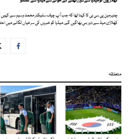
کھلاڑیوں کو میڈیا سے دور رکھنے کے حوالے سے میڈیا سے گفتگو
چئیرمین پی سی بی کا کہنا تھا کہ جب آپ چیف سلیکٹر محمد وسیم سے کہیں کہ و
کھلاڑی میڈ سے دور ہی بھاگیں گے، میڈیا کو خبروں کی سرخیاں لگانے میں اح
متعلقہ