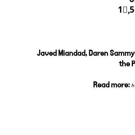
6
1⃣,5
Javed Miandad, Daren Sammy, S
the 
Read more:
h