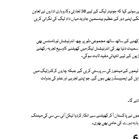
نیشنل اسٹیڈیم کراچی میں چیئرمین پی سی بی رمیز راجا نےمیڈیا سے گفتگو کرتے ہوئے کہا کہ جونیئر لیگ کے لیے 30 تجارتی وکاروباری اداروں نے تعاون
نگے،اپنے دور کے عظیم بیٹسمین جاوید میاں داد لیگ کی نگرانی کریں
ربہ رکھنے کے ساتھ ساتھ مجموعی طور پر چھ انٹرنیشنل ٹورنامنٹس بھی
 سمیت دنیا بھر کی انٹرنیشنل لیگز میں کھیلنے کاوسیع تجربہ رکھتے
وں کے لیے انتہائی مفید ثابت ہوگی۔
م ٹیموں کے مینٹورز کی سرپرستی کریں گے جبکہ چاروں کرکٹرزلیگ میں
یل کے ایمبیسڈرز بھی ہوں گے، جو اپنے تجربے اور علم کی بدولت
ائے گا۔
یموں نے پاکستان آکر کھیلنے سے انکار کردیا لیکن آئی سی سی کی میٹنگ
 دوبارہ دورے کی حامی بھی بھری۔