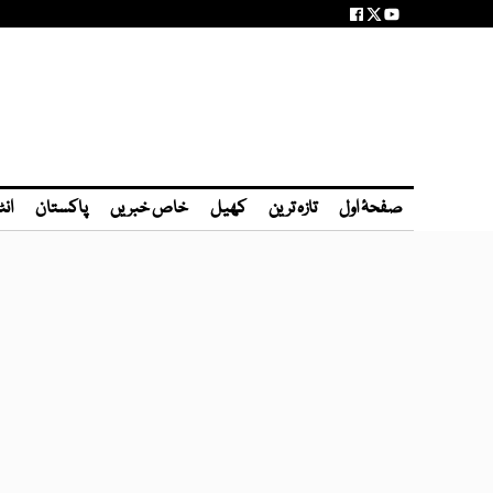
صفحۂ اول
تازہ ترین
کھیل
خاص خبریں
پاکستان
انٹ