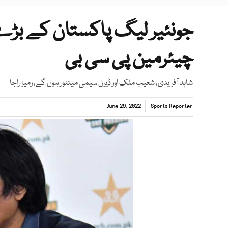
جونئیر لیگ پاکستان کے بڑے ن
چیئرمین پی سی بی
شاہد آفریدی، شعیب ملک اور ڈیرن سیمی مینٹور ہوں گے، رمیز راجا
June 29, 2022
Sports Reporter