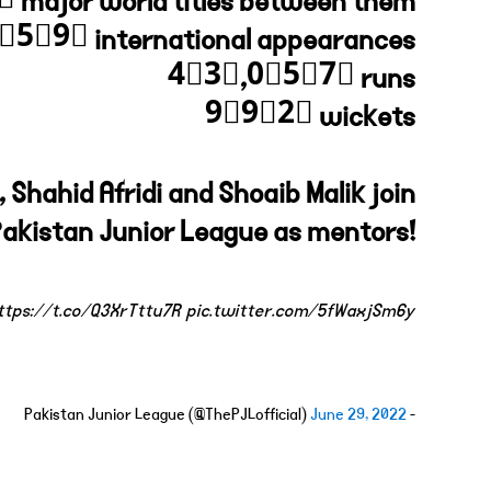
⃣ major world titles between them
⃣5⃣9⃣ international appearances
4⃣3⃣,0⃣5⃣7⃣ runs
9⃣9⃣2⃣ wickets
hahid Afridi and Shoaib Malik join
Pakistan Junior League as mentors!
ttps://t.co/Q3XrTttu7R
pic.twitter.com/5fWaxjSm6y
June 29, 2022
- Pakistan Junior League (@ThePJLofficial)