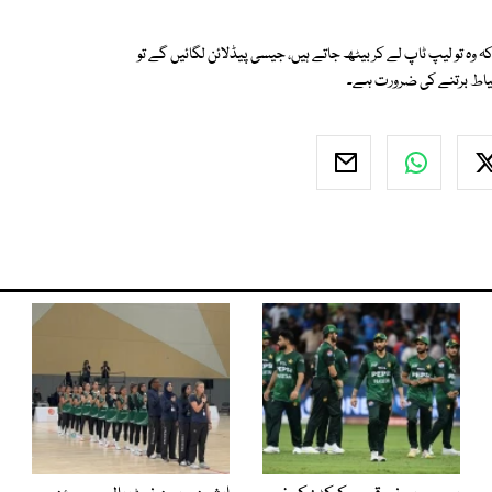
ہ تو لیپ ٹاپ لے کر بیٹھ جاتے ہیں، جیسی پیڈلائن لگائیں گے تو
تیاط برتنے کی ضرورت ہے۔