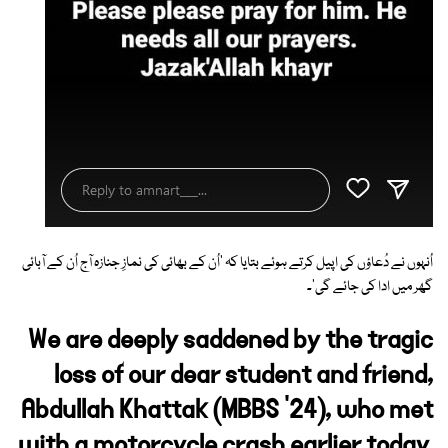
اُنہوں نے دُعاؤں کی اپیل کرتے ہوئے بتایا کہ 'اُن کے بھائی کی نمازِ جنازہ آج اُن کے آبائی
گھر میں ادا کی جائے گی'۔
We are deeply saddened by the tragic
loss of our dear student and friend,
Abdullah Khattak (MBBS '24), who met
with a motorcycle crash earlier today.