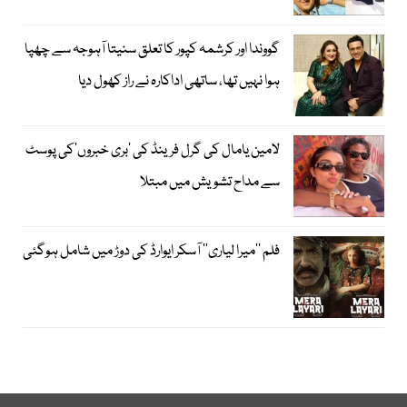
گووندا اور کرشمہ کپور کا تعلق سنیتا آہوجہ سے چھپا
ہوا نہیں تھا، ساتھی اداکارہ نے راز کھول دیا
لامین یامال کی گرل فرینڈ کی ’بری خبروں‘کی پوسٹ
سے مداح تشویش میں مبتلا
فلم ’’میرا لیاری‘‘ آسکر ایوارڈ کی دوڑ میں شامل ہوگئی