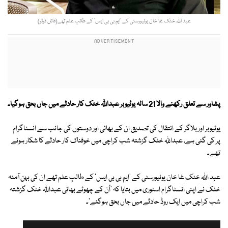
عبد اللہ خٹک غا خان یونیورسٹی کے ’ایم بی بی ایس‘ کے طالبِ علم تھے(فائل فوٹو)
پشاور سے تعلق رکھنے والا 21 سالہ یوٹیوبر عبداللّٰہ خٹک کار حادثے میں جاں بحق ہوگیا۔
یوٹیوبر اور بلاگر کے انتقال کی تصدیق ان کے بھائی اور دوستوں کی جانب سے انسٹاگرام
پر کی گئی ہے، عبداللہ خٹک گزشتہ شب کراچی میں خوفناک کار حادثے کا شکار ہوئے
تھے۔
عبد اللہ خٹک غا خان یونیورسٹی کے 'ایم بی بی ایس' کے طالبِ علم تھے ان کی بہن آمنہ
خٹک نے اپنی انسٹاگرام اسٹوری میں بتایا کہ 'اُن کے چھوٹے بھائی عبداللّہ خٹک گزشتہ
شب کراچی میں ایک روڈ حادثے میں جاں بحق ہوگئے'۔