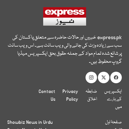
express.pk
خبروں اور حالات حاضرہ سے متعلق پاکستان کی
سب سے زیادہ وزٹ کی جانے والی ویب سائٹ ہے۔ اس ویب سائٹ
پر شائع شدہ تمام مواد کے جملہ حقوق بحق ایکسپریس میڈیا
گروپ محفوظ ہیں۔
ایکسپریس
ضابطہ
Privacy
Contact
کے بارے
اخلاق
Policy
Us
میں
صفحۂ اول
Showbiz News in Urdu