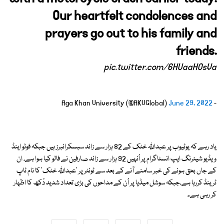
Our heartfelt condolences and
prayers go out to his family and
friends.
pic.twitter.com/6HUaaHOsVa
June 29, 2022
- Aga Khan University (@AKUGlobal)
یاد رہے کہ یوٹیوب پر عبداللّہ خٹک کے 82 ہزار سے زائد سبسکرائبرز ہیں جبکہ فوٹو اینڈ
ویڈیو شیئرنگ ایپ انسٹاگرام پر اُنہیں 92 ہزار سے زائد صارفین نے فالو کیا ہوا ہے، ان
کے جاں بحق ہونے کی خبر سامنے آنے کے بعد سے ٹوئٹر پر 'عبداللّہ خٹک' کا نام ٹاپ
ٹرینڈ کررہا ہے،جبکہ سوشل میڈیا پر اُن کے مداحوں کی بڑی تعداد شدید دُکھ کا اظہار
کر رہی ہے۔