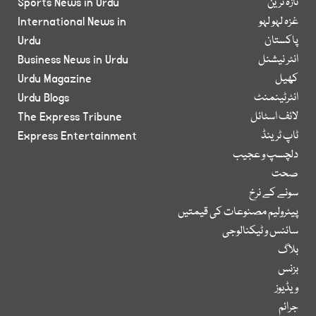
تازہ ترین
Sports News in Urdu
غزہ لہو لہو
International News in
پاکستان
Urdu
انٹر نیشنل
Business News in Urdu
کھیل
Urdu Magazine
انٹرٹینمنٹ
Urdu Blogs
لائف اسٹائل
The Express Tribune
ٹاپ ٹرینڈ
Express Entertainment
دلچسپ و عجیب
صحت
سونے کے نرخ
پیٹرولیم مصنوعات کی قیمتیں
سائنس و ٹیکنالوجی
بلاگ
بزنس
ویڈیوز
جرائم