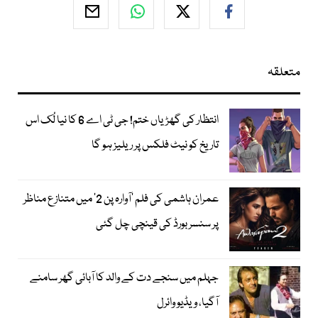
متعلقہ
انتظار کی گھڑیاں ختم! جی ٹی اے 6 کا نیا لُک اس
تاریخ کو نیٹ فلکس پر ریلیز ہو گا
عمران ہاشمی کی فلم ’آوارہ پن 2‘ میں متنازع مناظر
پر سنسر بورڈ کی قینچی چل گئی
جہلم میں سنجے دت کے والد کا آبائی گھر سامنے
آگیا، ویڈیو وائرل