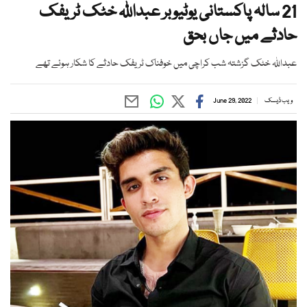
21 سالہ پاکستانی یوٹیوبر عبداللہ خٹک ٹریفک
حادثے میں جاں بحق
عبداللہ خٹک گزشتہ شب کراچی میں خوفناک ٹریفک حادثے کا شکار ہوئے تھے
ویب ڈیسک
June 29, 2022