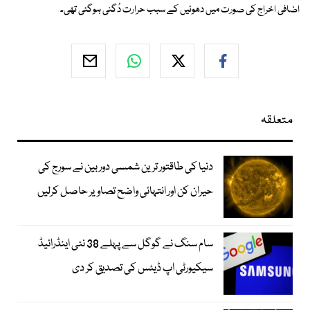
اضافی اخراج کی صورت میں دھوئیں کے سبب حرارت دُگنی ہوگئی تھی۔
متعلقہ
دنیا کی طاقتور ترین شمسی دوربین نے سورج کی
حیران کن اور انتہائی واضح تصاویر حاصل کرلیں
سام سنگ نے گوگل سے پہلے 38 نئی اینڈرائیڈ
سیکیورٹی اپ ڈیٹس کی تصدیق کر دی