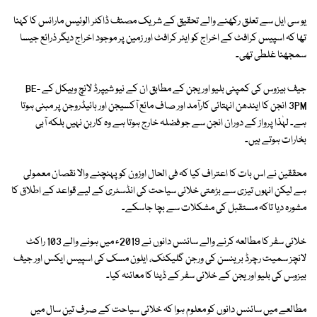
یو سی ایل سے تعلق رکھنے والے تحقیق کے شریک مصنف ڈاکٹر الوئیس مارائس کا کہنا
تھا کہ اسپیس کرافٹ کے اخراج کو ایئر کرافٹ اور زمین پر موجود اخراج دیگر ذرائع جیسا
سمجھنا غلطی تھی۔
جیف بیزوس کی کمپنی بلیو اوریجن کے مطابق ان کے نیو شیپرڈ لانچ وہیکل کے BE-
3PM انجن کا ایندھن انہتائی کارآمد اور صاف مائع آکسیجن اور ہائیڈروجن پر مبنی ہوتا
ہے۔ لہٰذا پرواز کے دوران انجن سے جو فضلہ خارج ہوتا ہے وہ کاربن نہیں بلکہ آبی
بخارات ہوتے ہیں۔
محققین نے اس بات کا اعتراف کیا کہ فی الحال اوزون کو پہنچنے والا نقصان معمولی
ہے لیکن انہوں تیزی سے بڑھتی خلائی سیاحت کی انڈسٹری کے لیے قواعد کے اطلاق کا
مشورہ دیا تاکہ مستقبل کی مشکلات سے بچا جاسکے۔
خلائی سفر کا مطالعہ کرنے والے سائنس دانوں نے 2019ء میں ہونے والے 103 راکٹ
لانچز سمیت رچرڈ برینسن کی ورجن گلیکٹک، ایلون مسک کی اسپیس ایکس اور جیف
بیزوس کی بلیو اوریجن کے خلائی سفر کے ڈیٹا کا معائنہ کیا۔
مطالعے میں سائنس دانوں کو معلوم ہوا کہ خلائی سیاحت کے صرف تین سال میں