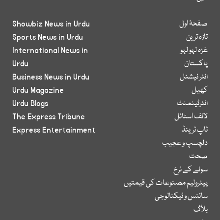
صفحۂ اول
Showbiz News in Urdu
تازہ ترین
Sports News in Urdu
غزہ لہو لہو
International News in
پاکستان
Urdu
انٹر نیشنل
Business News in Urdu
کھیل
Urdu Magazine
انٹرٹینمنٹ
Urdu Blogs
لائف اسٹائل
The Express Tribune
ٹاپ ٹرینڈ
Express Entertainment
دلچسپ و عجیب
صحت
سونے کے نرخ
پیٹرولیم مصنوعات کی قیمتیں
سائنس و ٹیکنالوجی
بلاگ