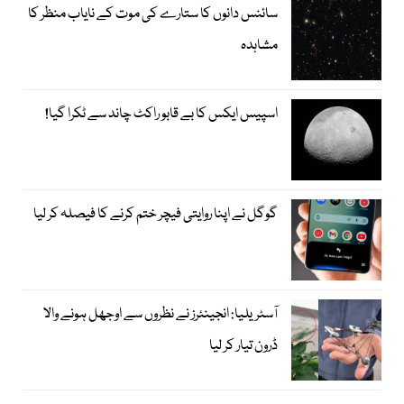
سائنس دانوں کا ستارے کی موت کے نایاب منظر کا
مشاہدہ
اسپیس ایکس کا بے قابو راکٹ چاند سے ٹکرا گیا!
گوگل نے اپنا روایتی فیچر ختم کرنے کا فیصلہ کر لیا
آسٹریلیا: انجینئرز نے نظروں سے اوجھل ہونے والا
ڈرون تیار کر لیا