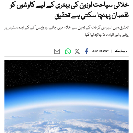
خلائی سیاحت اوزون کی بہتری کے لیے کاوشوں کو
نقصان پہنچا سکتی ہے تحقیق
تحقیق میں اسپیس کرافٹ کے زمین سے خلاء میں جانے اور واپس آنے کے ایٹماسفیئر پر
پڑنے والے اثرات کا جائزہ لیا گیا
ویب ڈیسک
June 30, 2022