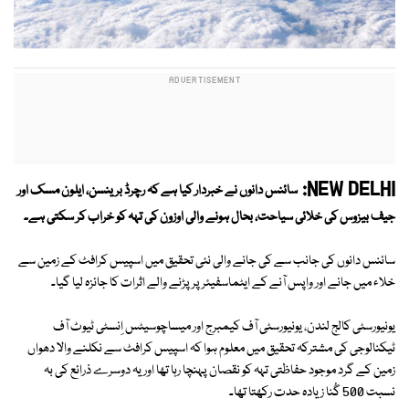
NEW DELHI:
سائنس دانوں نے خبردار کیا ہے کہ رچرڈ برینسن، ایلون مسک اور
جیف بیزوس کی خلائی سیاحت، بحال ہونے والی اوزون کی تہہ کو خراب کر سکتی ہے۔
سائنس دانوں کی جانب سے کی جانے والی نئی تحقیق میں اسپیس کرافٹ کے زمین سے
خلاء میں جانے اور واپس آنے کے ایٹماسفیئر پر پڑنے والے اثرات کا جائزہ لیا گیا۔
یونیورسٹی کالج لندن، یونیورسٹی آف کیمبرج اور میساچوسیٹس اِنسٹی ٹیوٹ آف
ٹیکنالوجی کی مشترکہ تحقیق میں معلوم ہوا کہ اسپیس کرافٹ سے نکلنے والا دھواں
زمین کے گرد موجود حفاظتی تہہ کو نقصان پہنچا رہا تھا اور یہ دوسرے ذرائع کی بہ
نسبت 500 گُنا زیادہ حدت رکھتا تھا۔