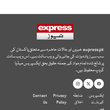
express.pk
خبروں اور حالات حاضرہ سے متعلق پاکستان کی
سب سے زیادہ وزٹ کی جانے والی ویب سائٹ ہے۔ اس ویب سائٹ
پر شائع شدہ تمام مواد کے جملہ حقوق بحق ایکسپریس میڈیا
گروپ محفوظ ہیں۔
ایکسپریس
ضابطہ
Privacy
Contact
کے بارے
اخلاق
Policy
Us
میں