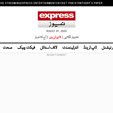
IVE STREAMING
EXPRESS ENTERTAINMENT
CRICKET PAKISTAN
TODAY'S PAPER
AUGUST 07, 2026
اشتہار لگائیں |
لائیو ٹی وی
| آج کا اخبار
ر نیشنل
ٹاپ ٹرینڈ
انٹرٹینمنٹ
لائف اسٹائل
فیکٹ چیک
صحت