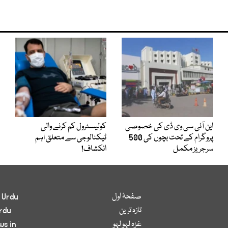
این آئی سی وی ڈی کی خصوصی
کولیسٹرول کم کرنے والی
پروگرام کے تحت بچوں کی 500
ٹیکنالوجی سے متعلق اہم
سرجریز مکمل
انکشاف!
صفحۂ اول
 Urdu
تازہ ترین
rdu
غزہ لہو لہو
ws in