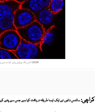
GREM1 نامی ایک پروٹین پتے کینسر میں پائے جانے والےایک قسم کے خلیوں کو قابو کرنے میں اہم ہوتا ہے
کراچی:
سائنس دانوں نے ایک ایسا طریقہ دریافت کیا ہے جس سے پتے کے 