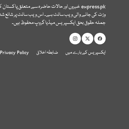
express.pk
خبروں اور حالات حاضرہ سے متعلق پاکستان 
وزٹ کی جانے والی ویب سائٹ ہے۔ اس ویب سائٹ پر شائع شدہ
جملہ حقوق بحق ایکسپریس میڈیا گروپ محفوظ ہیں۔
ایکسپریس کے بارے میں
ضابطہ اخلاق
Privacy Policy