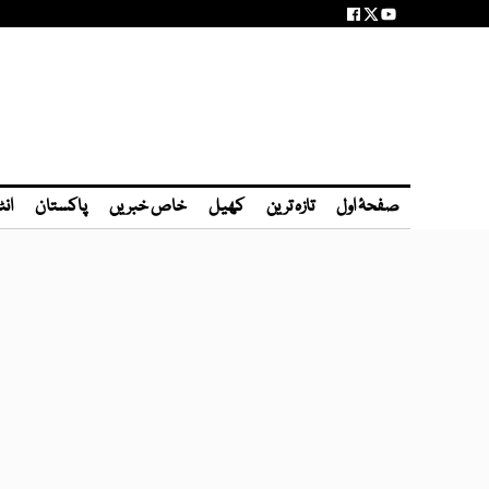
صفحۂ اول
تازہ ترین
کھیل
خاص خبریں
پاکستان
انٹ