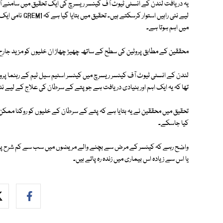
یہ دریافت لندن کے انسٹی ٹیوٹ آف کینسر ریسرچ کی ایک تحقیق میں سامنے آ
لیے نئی راہیں است
میں اہم ہوتا ہے۔
محققین کے مطابق پروٹین کی سطح کے ساتھ چھیڑ چھاڑ ان خلیوں کو مزید جار
لندن کے انسٹی ٹیوٹ آف کینسر ریسرچ میں کینسر اسٹیم سیل ٹیم کے رہنما پرو
تھا کہ یہ ایک اہم اور بنیادی دریافت ہے جو پتے کے سرطان کی علاج کے لیے نئ
تحقیق میں محققین نے یہ بتایا ہے کہ پتے کے سرطان کے خلیوں کو روکنا ممکن ہ
کیا جاسکے۔
واضح رہے کہ کینسر کے مرض سے بچنے والے مریضوں میں سب سے کم شرح پتے
یا اس سے زیادہ اس بیماری میں زندہ رہ پاتے ہیں۔