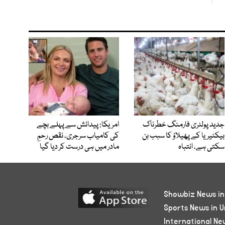
جدید پولٹری فارمنگ خطرناک
امریکا: پیدائش سے پہلے بچے
بیکٹیریا کے پھیلاؤ کا سبب بن
کی کامیاب سرجری، نقص رحمِ
سکتی ہے، انتباہ
مادر میں ہی درست کر دیا گیا
Showbiz News in
Sports News in U
International Ne