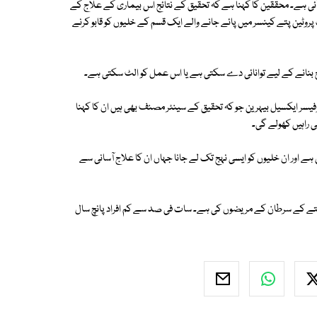
ئی ہے۔ محققین کا کہنا ہے کہ تحقیق کے نتائج اس بیماری کے علاج کے
وار کرسکتے ہیں۔ تحقیق میں بتایا گیا ہے کہ GREM1 نامی ایک پروٹین پتے کینسر میں پائے جانے والے ایک قسم کے خلیوں کو قابو کرنے
ح بنانے کے لیے توانائی دے سکتی ہے یا اس عمل کو الٹ سکتی ہے۔
فیسر ایکسیل بیہرین جو کہ تحقیق کے سینئر مصنف بھی ہیں ان کا کہنا
ی راہیں کھولے گی۔
ے اور ان خلیوں کو ایسی نہج تک لے جانا جہاں ان کا علاج آسانی سے
 کے سرطان کے مریضوں کی ہے۔ سات فی صد سے کم افراد پانچ سال