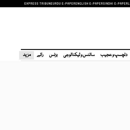
EXPRESS TRIBUNE
URDU E-PAPER
ENGLISH E-PAPER
SINDHI E-PAPER
L
دلچسپ و عجیب
سائنس و ٹیکنالوجی
بزنس
رائے
مزید