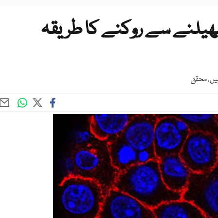
ھیلنے سے روکنے کا طریقہ
ہیں، محقق