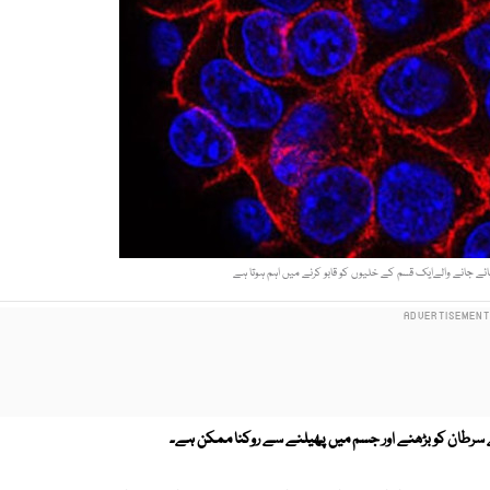
سرطان کو بڑھنے اور جسم میں پھیلنے سے روکنا ممکن ہے۔