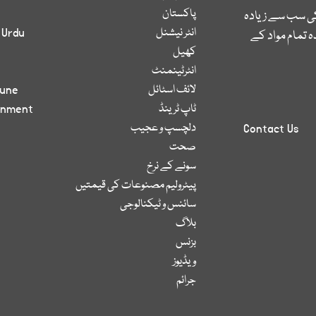
پاکستان
کی سب سے زیادہ
انٹر نیشنل
 Urdu
 تمام مواد کے
کھیل
انٹرٹینمنٹ
لائف اسٹائل
bune
ٹاپ ٹرینڈ
inment
دلچسپ و عجیب
Contact Us
صحت
سونے کے نرخ
پیٹرولیم مصنوعات کی قیمتیں
سائنس و ٹیکنالوجی
بلاگ
بزنس
ویڈیوز
جرائم