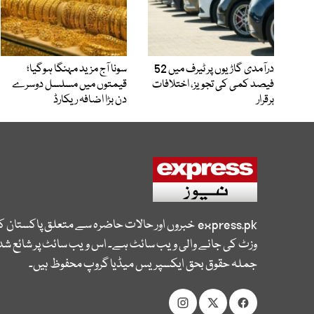
درآمدی گاڑیوں پر ٹیرف میں 52
سونا آج مزید مہنگا ہوگیا؛
فیصد کمی کی تجویز، اختلافات
قیمتوں میں مسلسل دوسرے
برقرار
دن بڑا اضافہ ریکارڈ
express.pk
خبروں اور حالات حاضرہ سے متعلق پاکستان 
وزٹ کی جانے والی ویب سائٹ ہے۔ اس ویب سائٹ پر شائع شدہ
جملہ حقوق بحق ایکسپریس میڈیا گروپ محفوظ ہیں۔