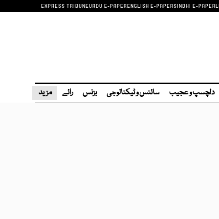
EXPRESS TRIBUNE
URDU E-PAPER
ENGLISH E-PAPER
SINDHI E-PAPER
L
دلچسپ و عجیب
سائنس و ٹیکنالوجی
بزنس
رائے
مزید