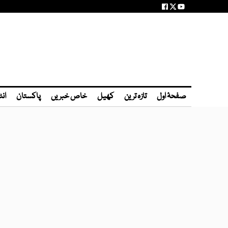
صفحۂ اول
تازہ ترین
کھیل
خاص خبریں
پاکستان
انٹ