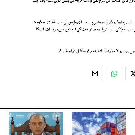
ڈ کیا گیا تھا۔ اشیاء کی قیمتوں میں اضافے کی شرح بھی وزارت خزانہ کی پیش گوئی سے زیادہ رہنے
 لیے پیٹرول و ڈیزل اور بجلی پر سبسڈی واپس لی ہے۔ اتحادی حکومت
ھاکر 234 روپے فی لیٹر تک بڑھاچکی ہے۔ جولائی سے پٹرولیم مصنوعات کی قیمتوں میں مزید اضافے کا
ں ہونے والا حالیہ اضافہ عوام کو منتقل کیا جائے گا۔