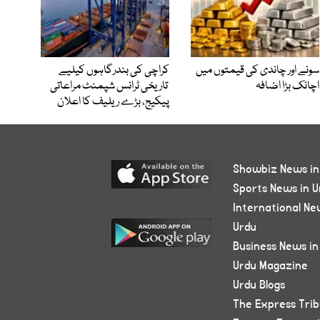
سونے اور چاندی کی قیمتوں میں
کراچی کی بندرگاہوں کیلیے
اچانک بڑا اضافہ
تاریخی ٹرانس شپمنٹ مراعاتی
پیکیج، بڑے ریلیف کا اعلان
Showbiz News in
Sports News in U
International Ne
Urdu
Business News in
Urdu Magazine
Urdu Blogs
The Express Tri