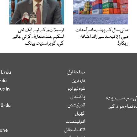
مالی سال کے پہلے ماہ برآمدات
ترسیلاتِ زر کے لیے ایک نئی
میں 31 فیصد سے زائد اضافہ
اسکیم جلد متعارف کرائی جائے
ریکارڈ
گی، گورنر اسٹیٹ بینک
صفحۂ اول
 Urdu
تازہ ترین
rdu
غزہ لہو لہو
ws in
پاکستان
کی سب سے زیادہ
انٹر نیشنل
 Urdu
 تمام مواد کے
کھیل
انٹرٹینمنٹ
لائف اسٹائل
bune