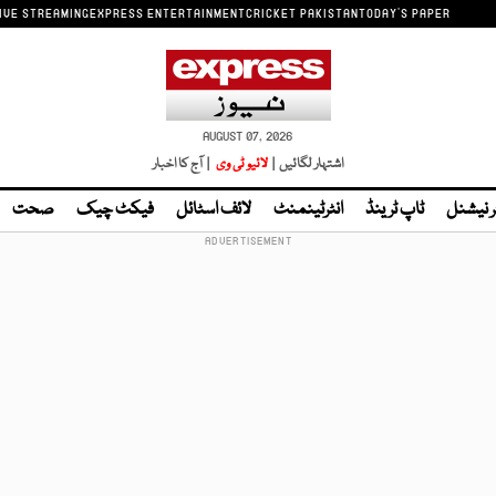
IVE STREAMING
EXPRESS ENTERTAINMENT
CRICKET PAKISTAN
TODAY'S PAPER
AUGUST 07, 2026
اشتہار لگائیں |
لائیو ٹی وی
| آج کا اخبار
ر نیشنل
ٹاپ ٹرینڈ
انٹرٹینمنٹ
لائف اسٹائل
فیکٹ چیک
صحت