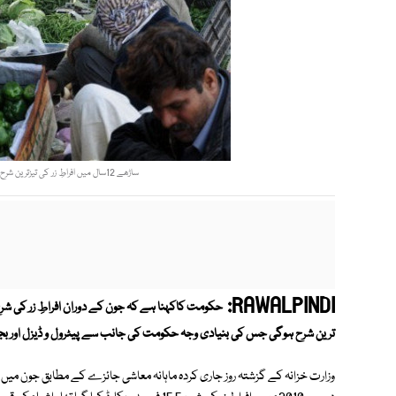
ساڑھے 12سال میں افراطِ زر کی تیزترین شرح ہوگی، وجہ تیل اور بجلی کی قیمت میں ہوشرُبا اضافہ۔ فوٹو:فائل
RAWALPINDI:
ترین شرح ہوگی جس کی بنیادی وجہ حکومت کی جانب سے پیٹرول و ڈیزل اور بجل