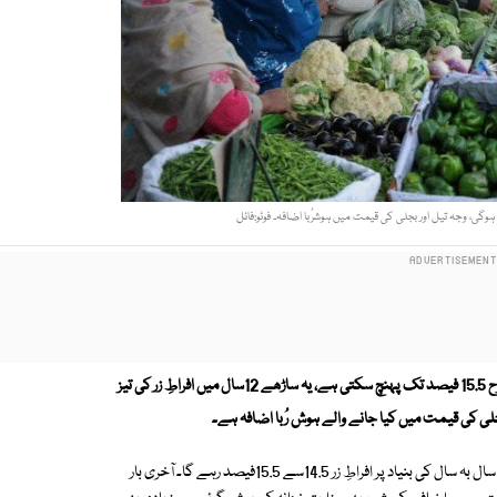
حکومت کاکہنا ہے کہ جون کے دوران افراطِ زر کی شرح 15.5 فیصد تک پہنچ سکتی ہے، یہ ساڑھے 12سال میں افراطِ زر کی تیز
ی کی قیمت میں کیا جانے والے ہوش رُبا اضافہ ہے۔
وزارت خزانہ کے گزشتہ روز جاری کردہ ماہانہ معاشی جائزے کے مطابق جون میں سال بہ سال کی بنیاد پر افراطِ زر 14.5سے 15.5فیصد رہے گا۔ آخری بار