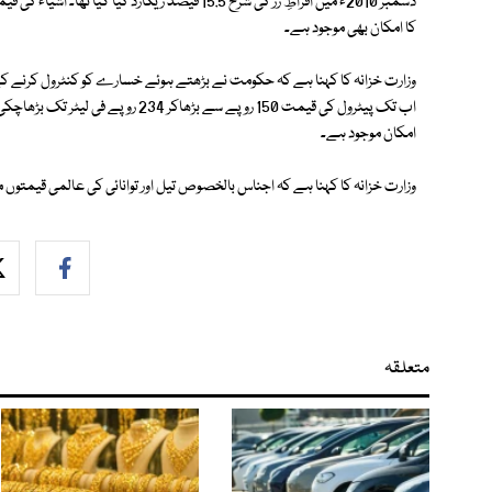
دسمبر 2010ء میں افراطِ زر کی شرح 15.5 فیصد ریکار
کا امکان بھی موجود ہے۔
وزارت خزانہ کا کہنا ہے کہ حکومت نے بڑھتے ہوئے خسارے کو کنٹرول کرنے کے
اب تک پیٹرول کی قیمت 150 روپے سے بڑ
امکان موجود ہے۔
وزارت خزانہ کا کہنا ہے کہ اجناس بالخصوص تیل اور توانائی کی عالمی قیمتوں می
متعلقہ