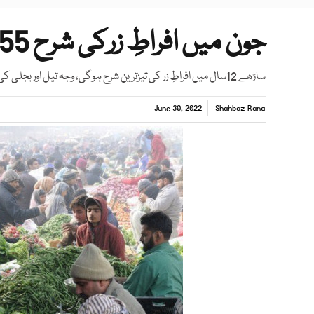
جون میں افراطِ زرکی شرح 155فیصد رہنے کی توقع
ساڑھے 12سال میں افراطِ زر کی تیزترین شرح ہوگی، وجہ تیل اور بجلی کی قیمت میں ہوشرُبا اضافہ
June 30, 2022
Shahbaz Rana