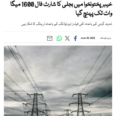
خیبرپختونخوا میں بجلی کا شارٹ فال 1600 میگا
واٹ تک پہنچ گیا
شدید گرمی کے باعث کئی فیڈرز اوورلوڈنگ کے باعث ٹرپنگ کا شکار ہیں
ویب ڈیسک
June 30, 2022