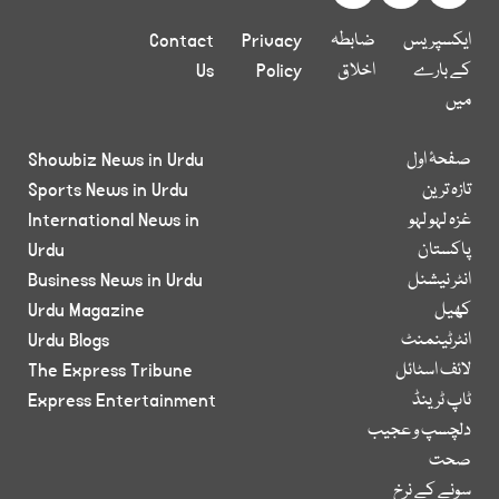
ایکسپریس
ضابطہ
Privacy
Contact
کے بارے
اخلاق
Policy
Us
میں
صفحۂ اول
Showbiz News in Urdu
تازہ ترین
Sports News in Urdu
غزہ لہو لہو
International News in
پاکستان
Urdu
انٹر نیشنل
Business News in Urdu
کھیل
Urdu Magazine
انٹرٹینمنٹ
Urdu Blogs
لائف اسٹائل
The Express Tribune
ٹاپ ٹرینڈ
Express Entertainment
دلچسپ و عجیب
صحت
سونے کے نرخ