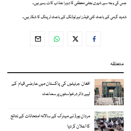
جس کی وجہ سے شہری بجلی معطلی کا دوہرا عذاب کاٹ رہے ہیں۔
شدید گرمی کے باعث کئی فیڈرز اوورلوڈنگ کے باعث ٹرپنگ کا شکار ہیں۔
متعلقہ
افغان جرنیلوں کی پاکستان میں عارضی قیام کے
لیے دائر درخواستوں پر سماعت
مردان بورڈ نے میٹرک کے سالانہ امتحانات کے نتائج
کا اعلان کر دیا