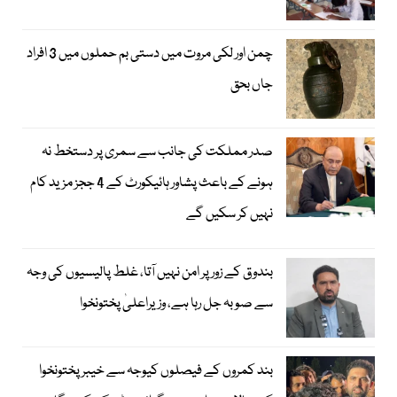
چمن اور لکی مروت میں دستی بم حملوں میں 3 افراد
جاں بحق
صدر مملکت کی جانب سے سمری پر دستخط نہ
ہونے کے باعث پشاور ہائیکورٹ کے 4 ججز مزید کام
نہیں کر سکیں گے
بندوق کے زور پر امن نہیں آتا، غلط پالیسیوں کی وجہ
سے صوبہ جل رہا ہے، وزیراعلیٰ پختونخوا
بند کمروں کے فیصلوں کیوجہ سے خیبرپختونخوا