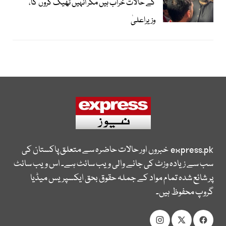
کے حالات خراب ہیں مگر انہیں ٹھیک کروں گا،
وزیراعلیٰ
express.pk
خبروں اور حالات حاضرہ سے متعلق پاکستان کی
سب سے زیادہ وزٹ کی جانے والی ویب سائٹ ہے۔ اس ویب سائٹ
پر شائع شدہ تمام مواد کے جملہ حقوق بحق ایکسپریس میڈیا
گروپ محفوظ ہیں۔