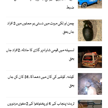
ضبط
چمن اور لکی مروت میں دستی بم حملوں میں 3 افراد
جاں بحق
لسبیلہ میں قومی شاہراہ پر گاڑی کا حادثہ، 2افراد جاں
بحق
کوئٹہ، کوئلے کی کان میں دھماکا، 34 کان کن جاں
بحق
تربت؛ پنجاب کے 4 اور پختونخوا کے 2 مغوی مزدوروں