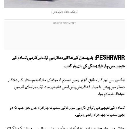
ٹریفک حادثہ (فوٹو فائل)
PESHAWAR:
بلوچستان کے علاقے دھاڈر میں ٹرک اور کار میں تصادم کے
نتیجے میں چار افراد زندگی کی بازی ہار گئے۔
ایکسپریس نیوز کے مطابق گاڑیوں میں تصادم کا خوفناک حادثہ بلوچستان کے علاقے
دھاڈر میں پیش آیا جہاں ڈھاڈر بائی پاس قومی شاہراہ پر مزدا ٹرک اور ٹو ڈی کار میں
خوفناک تصادم ہوا۔
تصادم کے نتیجے میں ٹوڈی کار میں سوار خاتون سمیت چار افراد جاں بحق جب کہ دو
بچوں سمیت چھ افراد زخمی ہوئے۔
حادثے میں جاں بحق اور زخمی افراد کو فوری طور پر سول اسپتال سبی منتقل کردیا گیا تھا