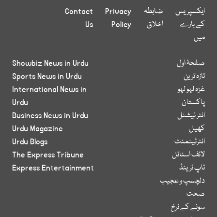
ایکسپریس
ضابطہ
Privacy
Contact
کے بارے
اخلاق
Policy
Us
میں
صفحۂ اول
Showbiz News in Urdu
تازہ ترین
Sports News in Urdu
غزہ لہو لہو
International News in
پاکستان
Urdu
انٹر نیشنل
Business News in Urdu
کھیل
Urdu Magazine
انٹرٹینمنٹ
Urdu Blogs
لائف اسٹائل
The Express Tribune
ٹاپ ٹرینڈ
Express Entertainment
دلچسپ و عجیب
صحت
سونے کے نرخ