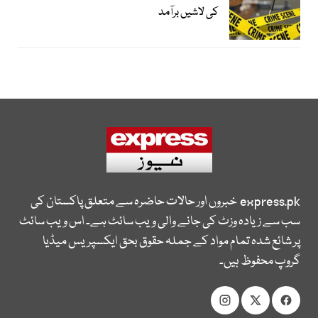
کی لاشیں برآمد
express.pk
خبروں اور حالات حاضرہ سے متعلق پاکستان کی
سب سے زیادہ وزٹ کی جانے والی ویب سائٹ ہے۔ اس ویب سائٹ
پر شائع شدہ تمام مواد کے جملہ حقوق بحق ایکسپریس میڈیا
گروپ محفوظ ہیں۔