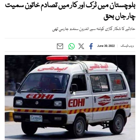
بلوچستان میں ٹرک اور کار میں تصادم خاتون سمیت
چار جاں بحق
حادثے کا شکار گاڑی کوئٹہ سے اندرون سندھ جارہی تھی
ویب ڈیسک
June 30, 2022