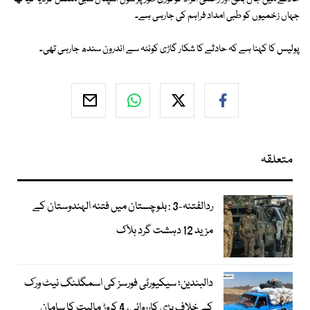
جہاں زخمیوں کو طبی امداد فراہم کی جارہی ہے۔
پولیس کا کہنا ہے کہ حادثے کا شکار گاڑی کوئٹہ سے اندرون سندھ جارہی تھی۔
متعلقہ
ردالفتنہ-3 : بلوچستان میں فتنہ الہندوستان کے
مزید 12 دہشت گرد ہلاک
دالبندین؛ سیکیورٹی فورسز کی اسمگلنگ نیٹ ورک
کے خلاف بڑی کارروائی، 4 کروڑ مالیت کا سامان