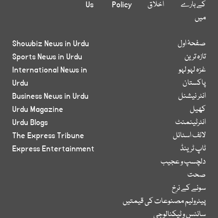
کے بارے
اخلاق
Policy
Us
میں
صفحۂ اول
Showbiz News in Urdu
تازہ ترین
Sports News in Urdu
غزہ لہو لہو
International News in
پاکستان
Urdu
انٹر نیشنل
Business News in Urdu
کھیل
Urdu Magazine
انٹرٹینمنٹ
Urdu Blogs
لائف اسٹائل
The Express Tribune
ٹاپ ٹرینڈ
Express Entertainment
دلچسپ و عجیب
صحت
سونے کے نرخ
پیٹرولیم مصنوعات کی قیمتیں
سائنس و ٹیکنالوجی