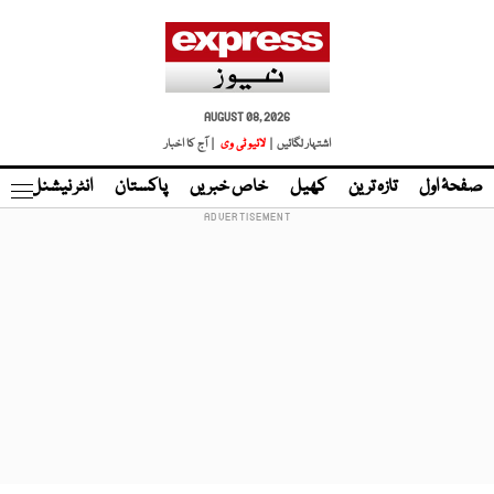
AUGUST 08, 2026
اشتہار لگائیں |
لائیو ٹی وی
| آج کا اخبار
صفحۂ اول
تازہ ترین
کھیل
خاص خبریں
پاکستان
انٹر نیشنل
ٹا