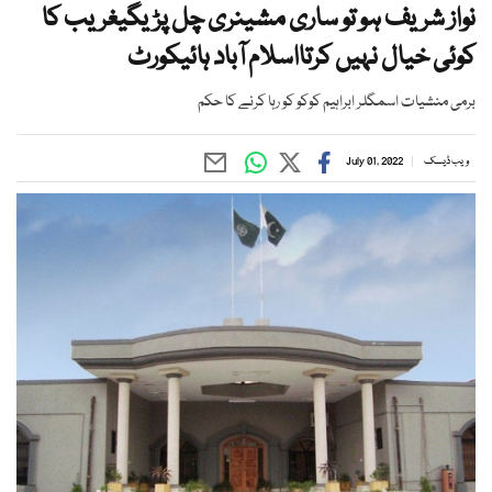
نواز شریف ہو تو ساری مشینری چل پڑیگیغریب کا
کوئی خیال نہیں کرتااسلام آباد ہائیکورٹ
برمی منشیات اسمگلر ابراہیم کوکو کو رہا کرنے کا حکم
ویب ڈیسک
July 01, 2022