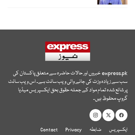
express.pk
خبروں اور حالات حاضرہ سے متعلق پاکستان کی
سب سے زیادہ وزٹ کی جانے والی ویب سائٹ ہے۔ اس ویب سائٹ
پر شائع شدہ تمام مواد کے جملہ حقوق بحق ایکسپریس میڈیا
گروپ محفوظ ہیں۔
ایکسپریس
ضابطہ
Privacy
Contact