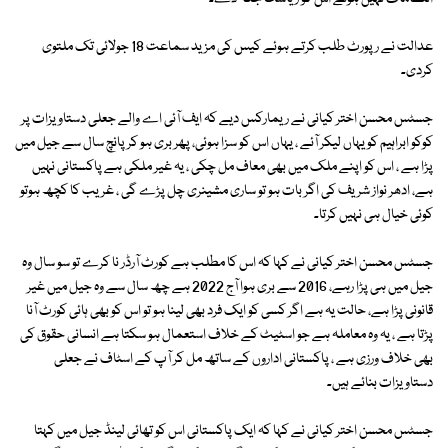
عدالت نے رپورٹ طلب کرتے ہوئے کیس کی مزید سماعت 18 جولائی تک ملتوی
کردی۔
جسٹس محسن اختر کیانی نے ریمارکس دیے کہ ایف آئی اے والے جعلی دستاویزات پر
کوکو ابراہیم کو یہاں لیکر آئے ، یہاں اس کو سزا ہوئی، پھر بری ہو کر پانچ سال سے جیل میں
پڑا ہے ، اس کو اپنے ملک میں بھی معاف مل چکی ، یہ غیر ملکی ہے پاکستانی نہیں
ہے، ادھر نواز شریف کی اگر بات ہو تو ساری مشینری چل پڑے گی ، غریب کا کچھ ہوتو
کوئی خیال ہی نہیں کرتا۔
جسٹس محسن اختر کیانی نے کہا کہ اس کا مطلب ہے کورٹ آرڈر نا کرے تو سو سال وہ
جیل میں ہی پڑا رہے، 2016 سے بری ہوا آج 2022 ہے چھ سال سے وہ جیل میں غیر
قانونی پڑا ہے، حالت یہ ہے اگر کسی کو ایک فرد بھی لینا ہو تو اس کو بھی ہائی کورٹ آنا
پڑتا ہے ، یہ وہ معاملہ ہے جو اسٹیٹ کے خلاف استعمال ہو سکتا ہے انسانی حقوق کی
بھی خلاف ورزی ہے ، پاکستانی اداروں کے ساتھ مل کر آپ کے اسٹاف نے جعلی
دستاویزات بنائے ہیں۔
جسٹس محسن اختر کیانی نے کہا کہ ایک پاکستانی اس کو تھائی لینڈ جیل میں کہتا