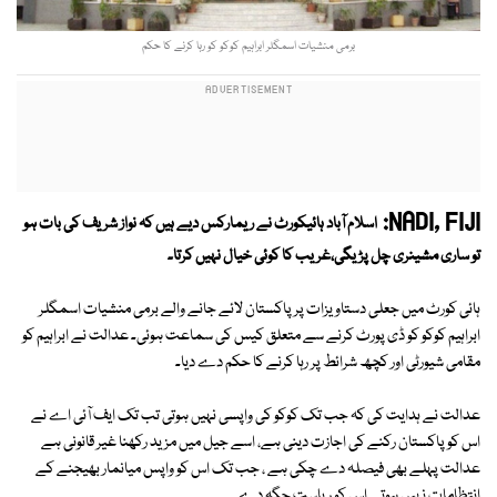
برمی منشیات اسمگلر ابراہیم کوکو کو رہا کرنے کا حکم
NADI, FIJI:
اسلام آباد ہائیکورٹ نے ریمارکس دیے ہیں کہ نواز شریف کی بات ہو
تو ساری مشینری چل پڑیگی،غریب کا کوئی خیال نہیں کرتا۔
ہائی کورٹ میں جعلی دستاویزات پر پاکستان لائے جانے والے برمی منشیات اسمگلر
ابراہیم کوکو کو ڈی پورٹ کرنے سے متعلق کیس کی سماعت ہوئی۔ عدالت نے ابراہیم کو
مقامی شیورٹی اور کچھ شرائط پر رہا کرنے کا حکم دے دیا۔
عدالت نے ہدایت کی کہ جب تک کوکو کی واپسی نہیں ہوتی تب تک ایف آئی اے نے
اس کو پاکستان رکنے کی اجازت دینی ہے، اسے جیل میں مزید رکھنا غیر قانونی ہے
عدالت پہلے بھی فیصلہ دے چکی ہے ، جب تک اس کو واپس میانمار بھیجنے کے
انتظامات نہیں ہوتے اس کو ریاست جگہ دے۔