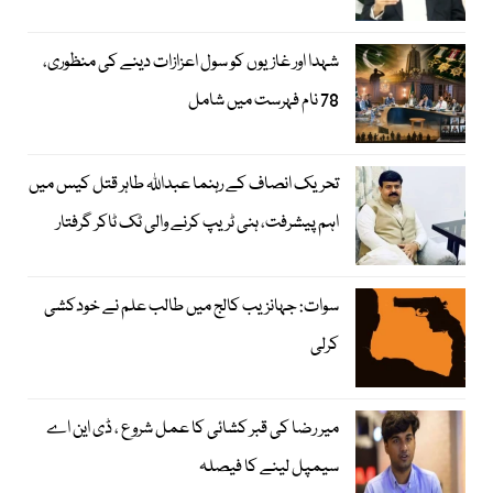
شہدا اور غازیوں کو سول اعزازات دینے کی منظوری،
78 نام فہرست میں شامل
تحریک انصاف کے رہنما عبداللہ طاہر قتل کیس میں
اہم پیشرفت، ہنی ٹریپ کرنے والی ٹک ٹاکر گرفتار
سوات: جہانزیب کالج میں طالب علم نے خودکشی
کرلی
میر رضا کی قبر کشائی کا عمل شروع ، ڈی این اے
سیمپل لینے کا فیصلہ