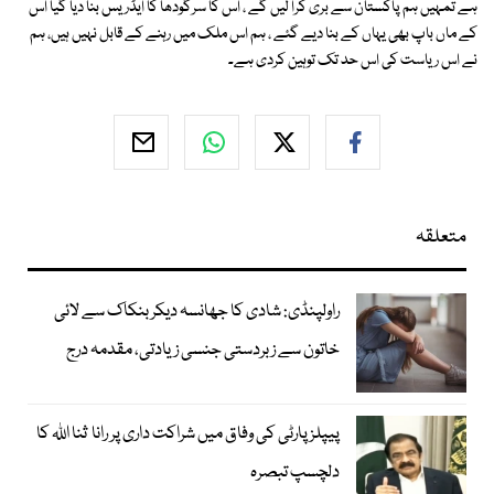
ہے تمہیں ہم پاکستان سے بری کرا لیں گے ، اس کا سرگودھا کا ایڈریس بنا دیا گیا اس
کے ماں باپ بھی یہاں کے بنا دیے گئے ، ہم اس ملک میں رہنے کے قابل نہیں ہیں، ہم
نے اس ریاست کی اس حد تک توہین کردی ہے۔
متعلقہ
راولپنڈی: شادی کا جھانسہ دیکر بنکاک سے لائی
خاتون سے زبردستی جنسی زیادتی، مقدمہ درج
پیپلز پارٹی کی وفاق میں شراکت داری پر رانا ثنا اللہ کا
دلچسپ تبصرہ