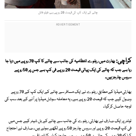
چائے کے ایک کپ کی قیمت 20 روپے ہے، فوٹو: فائل
کراچی:
بھارت میں ریلوے انتظامیہ کی جانب سے چائے کا کپ 70 روپے میں دیا جا
رہا ہے جب کہ چائے کی ایک پیالی قیمت 20 روپے فی کپ ہے جس پر 50 روپے
سروس چارجز ہیں۔
بھارتی میڈیا کے مطابق ریلوے نے ایک مسافر سے چائے کے ایک کپ کے 70 روپے
وصول کیے جب کہ قیمت 20 روپے ہے۔ یہ معاملہ سوشل میڈیا پر آنے کے بعد سب کی
توجہ حاصل کرگیا۔
ٹوئٹر پر ایک صارف نے بھارتی ریلوے کی جانب سے چائے کے بل شیئر کیے جس میں
فی کپ قیمت 20 روپے اور سروس چارجز 50 روپے لکھے ہوئے ہیں۔ صارف نے احتجاج
کیا کہ 20 روپے کی چائے پر 50 روپے سروس چارجز کہاں کا انصاف ہے۔