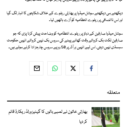
دیکھتے ہی دیکھتے سوشل میڈیا پر بھارتی ریلوے کے خلاف شکایتوں کا انبار لگ گیا
اور اس ناانصافی پر ریلوے انتظامیہ کو آڑے ہاتھوں لیا۔
سوشل میڈیا صارفین کے دباؤ پر ریلوے انتظامیہ کو وضاحت پیش کرنا پڑی کہ جو
صارفین ٹکٹ بک کرواتے وقت کھانے پینے کی سروس بک نہیں کرواتے انہیں حکومت
سبسڈی نہیں دیتی، اس لیے انہیں ہر آڈر پر 50 روپے سروس چارجز ادا کرنے ہوتے ہیں۔
متعلقہ
بھارتی خاتون نے لمبے بالوں کا گینیز ورلڈ ریکارڈ قائم
کر دیا