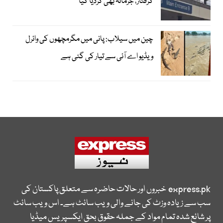
گرفتار، جرمانہ بھی کردیا گیا
چین میں سیلاب: پانی میں مگرمچھوں کی وائرل
ویڈیو اے آئی سے تیار کی گئی ہے
express.pk
خبروں اور حالات حاضرہ سے متعلق پاکستان کی
سب سے زیادہ وزٹ کی جانے والی ویب سائٹ ہے۔ اس ویب سائٹ
پر شائع شدہ تمام مواد کے جملہ حقوق بحق ایکسپریس میڈیا