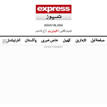
AUGUST 08, 2026
اشتہار لگائیں |
لائیو ٹی وی
| آج کا اخبار
صفحۂ اول
تازہ ترین
کھیل
خاص خبریں
پاکستان
انٹر نیشنل
ٹا