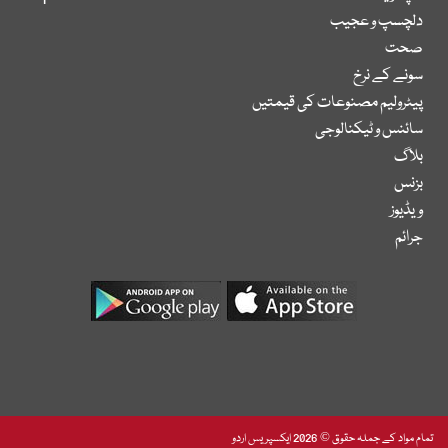
دلچسپ و عجیب
صحت
سونے کے نرخ
پیٹرولیم مصنوعات کی قیمتیں
سائنس و ٹیکنالوجی
بلاگ
بزنس
ویڈیوز
جرائم
تمام مواد کے جملہ حقوق © 2026 ایکسپریس اردو