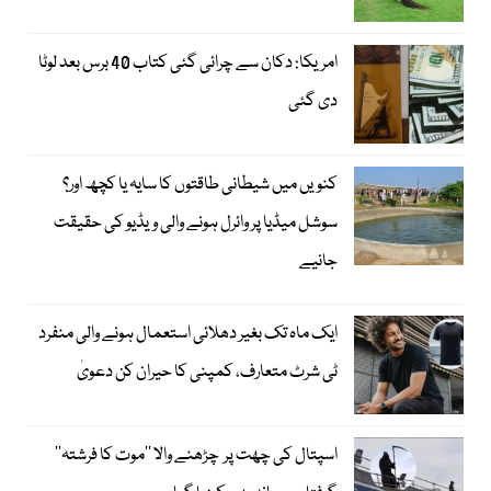
امریکا: دکان سے چرائی گئی کتاب 40 برس بعد لوٹا
دی گئی
کنویں میں شیطانی طاقتوں کا سایہ یا کچھ اور؟
سوشل میڈیا پر وائرل ہونے والی ویڈیو کی حقیقت
جانیے
ایک ماہ تک بغیر دھلائی استعمال ہونے والی منفرد
ٹی شرٹ متعارف، کمپنی کا حیران کن دعویٰ
اسپتال کی چھت پر چڑھنے والا ’’موت کا فرشتہ‘‘