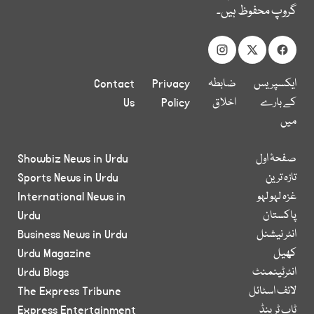
گروپ محفوظ ہیں۔
ایکسپریس
ضابطہ
Privacy
Contact
کے بارے
اخلاق
Policy
Us
میں
صفحۂ اول
Showbiz News in Urdu
تازہ ترین
Sports News in Urdu
غزہ لہو لہو
International News in
پاکستان
Urdu
انٹر نیشنل
Business News in Urdu
کھیل
Urdu Magazine
انٹرٹینمنٹ
Urdu Blogs
لائف اسٹائل
The Express Tribune
ٹاپ ٹرینڈ
Express Entertainment