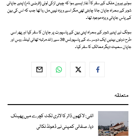
ہوئے بیرون ملک کے سفر کا آغاز ایسے ہوا کہ چینی لڑکی لوئی (فرضی نام) اپنے جاپانی
شوہر کے ہمراہ جاپان جانا چاہتی تھی مگر اسے ویزہ نہیں مل رہا تھا جب کہ اس کی بہن
کے پاس جاپانی ویزہ موجود تھا۔
ہونگ نے اپنے شوہر کے ہمراہ اپنی بہن کے پاسپورٹ پر جاپان کا سفر کیا اور پھر اسی
طرح دونوں بہنیں ایک دوسرے کے پاسپورٹس 30 سے زائد مرتبہ تھائی لینڈ، روس اور
جاپان سمیت دیگر ممالک کا سفر کیا۔
متعلقہ
اٹلی: لاکھوں ڈالر کا لاٹری ٹکٹ کچرے میں پھینک
دیا، صفائی کمپنی نے ڈھونڈ نکالی