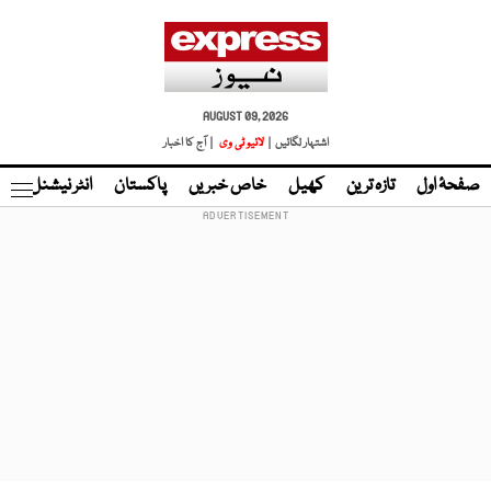
AUGUST 09, 2026
اشتہار لگائیں |
لائیو ٹی وی
| آج کا اخبار
صفحۂ اول
تازہ ترین
کھیل
خاص خبریں
پاکستان
انٹر نیشنل
ٹا