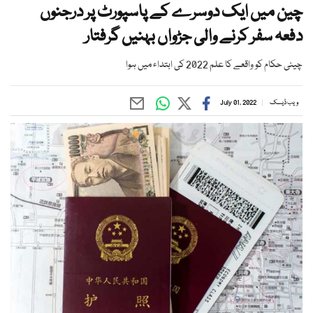
چین میں ایک دوسرے کے پاسپورٹ پر درجنوں
دفعہ سفر کرنے والی جڑواں بہنیں گرفتار
چینی حکام کو واقعے کا علم 2022 کی ابتداء میں ہوا
ویب ڈیسک
July 01, 2022