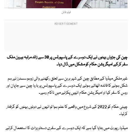
فوٹو فائل
چین کی جڑواں بہنوں نے ایک دوسرے کے پاسپورٹس پر 30 سے زائد مرتبہ بیرون ملک
سفر کرکے امیگریشن حکام کو مشکل میں ڈال دیا۔
غیر ملکی میڈیا کے مطابق چین کے شہر ہربن سے تعلق رکھنے والی زوہو سسٹرز نے ہم
شکل ہونے کا فائدہ اٹھاتے ہوئے ایک دوسرے کے پاسپورٹس پر بارہا چین سے جاپان اور
روس کا سفر کیا او امیگریشن حکام انہیں پکڑنے میں ناکام رہے۔
چینی حکام کو 2022 کے شروع میں واقعے کا علم ہوا تو انہوں نے دونوں بہنوں کو گرفتار
کرلیا۔
میڈیا رپورٹ میں بتایا گیا ہے کہ ایک دوسرے کے سفری دستاویزات کا استعمال کرتے