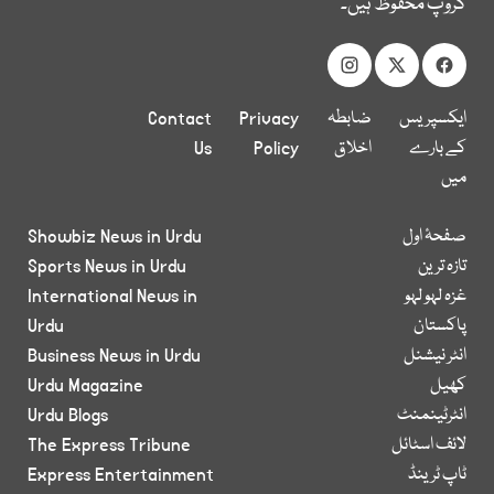
گروپ محفوظ ہیں۔
ایکسپریس
ضابطہ
Privacy
Contact
کے بارے
اخلاق
Policy
Us
میں
صفحۂ اول
Showbiz News in Urdu
تازہ ترین
Sports News in Urdu
غزہ لہو لہو
International News in
پاکستان
Urdu
انٹر نیشنل
Business News in Urdu
کھیل
Urdu Magazine
انٹرٹینمنٹ
Urdu Blogs
لائف اسٹائل
The Express Tribune
ٹاپ ٹرینڈ
Express Entertainment