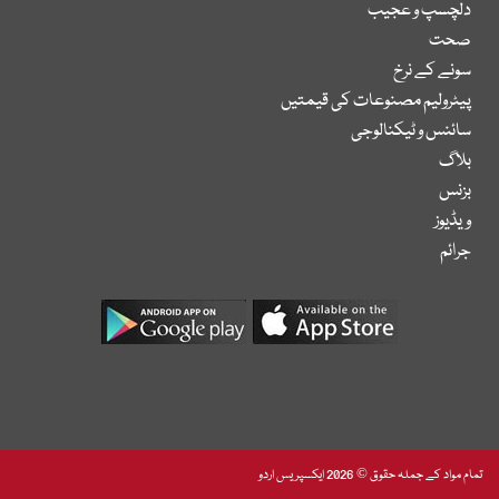
دلچسپ و عجیب
صحت
سونے کے نرخ
پیٹرولیم مصنوعات کی قیمتیں
سائنس و ٹیکنالوجی
بلاگ
بزنس
ویڈیوز
جرائم
تمام مواد کے جملہ حقوق © 2026 ایکسپریس اردو