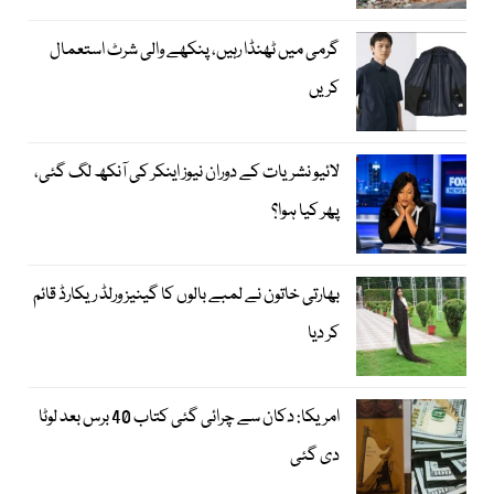
گرمی میں ٹھنڈا رہیں، پنکھے والی شرٹ استعمال
کریں
لائیو نشریات کے دوران نیوز اینکر کی آنکھ لگ گئی،
پھر کیا ہوا؟
بھارتی خاتون نے لمبے بالوں کا گینیز ورلڈ ریکارڈ قائم
کر دیا
امریکا: دکان سے چرائی گئی کتاب 40 برس بعد لوٹا
دی گئی