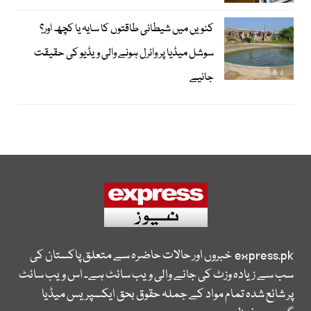
کنویں میں شیطانی طاقتوں کا سایہ یا کچھ اور؟
سوشل میڈیا پر وائرل ہونے والی ویڈیو کی حقیقت
جانیے
express.pk
خبروں اور حالات حاضرہ سے متعلق پاکستان کی
سب سے زیادہ وزٹ کی جانے والی ویب سائٹ ہے۔ اس ویب سائٹ
پر شائع شدہ تمام مواد کے جملہ حقوق بحق ایکسپریس میڈیا