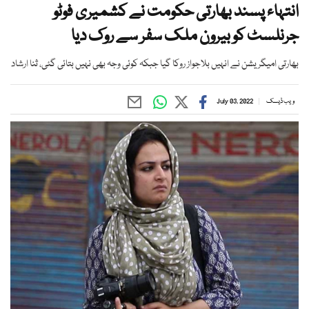
انتہاء پسند بھارتی حکومت نے کشمیری فوٹو
جرنلسٹ کو بیرون ملک سفر سے روک دیا
بھارتی امیگریشن نے انہیں بلاجواز روکا گیا جبکہ کوئی وجہ بھی نہیں بتائی گئی، ثنا ارشاد
ویب ڈیسک
July 03, 2022