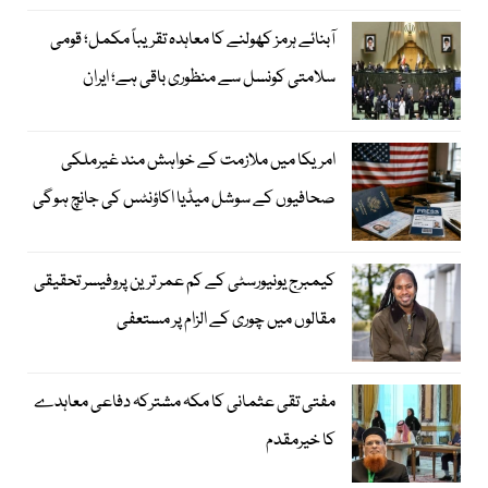
آبنائے ہرمز کھولنے کا معاہدہ تقریباً مکمل؛ قومی
سلامتی کونسل سے منظوری باقی ہے؛ ایران
امریکا میں ملازمت کے خواہش مند غیرملکی
صحافیوں کے سوشل میڈیا اکاؤنٹس کی جانچ ہوگی
کیمبرج یونیورسٹی کے کم عمر ترین پروفیسر تحقیقی
مقالوں میں چوری کے الزام پر مستعفی
مفتی تقی عثمانی کا مکہ مشترکہ دفاعی معاہدے
کا خیرمقدم