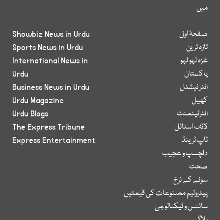
میں
صفحۂ اول
Showbiz News in Urdu
تازہ ترین
Sports News in Urdu
غزہ لہو لہو
International News in
پاکستان
Urdu
انٹر نیشنل
Business News in Urdu
کھیل
Urdu Magazine
انٹرٹینمنٹ
Urdu Blogs
لائف اسٹائل
The Express Tribune
ٹاپ ٹرینڈ
Express Entertainment
دلچسپ و عجیب
صحت
سونے کے نرخ
پیٹرولیم مصنوعات کی قیمتیں
سائنس و ٹیکنالوجی