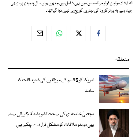
ثنا ارشاد موٹو ان فوٹو جرنلسٹس میں بھی شامل ہیں جنہوں رواں سال پلییٹزر پرائز بھی
جیتا ہے، یہ پرائز کورونا کی بہترین کوریج پر انہیں دیا گیا تھا۔
متعلقہ
امریکا کو 5 قسم کے میزائلوں کی شدید قلت کا
سامنا
مجتبیٰ خامنہ ای کی صحت تشویشناک؟ ایرانی صدر
بھی دوبدو ملاقات کو مشکل قرار دے چکے ہیں