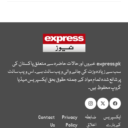
express.pk
خبروں اور حالات حاضرہ سے متعلق پاکستان کی
سب سے زیادہ وزٹ کی جانے والی ویب سائٹ ہے۔ اس ویب سائٹ
پر شائع شدہ تمام مواد کے جملہ حقوق بحق ایکسپریس میڈیا
گروپ محفوظ ہیں۔
ایکسپریس
ضابطہ
Privacy
Contact
کے بارے
اخلاق
Policy
Us