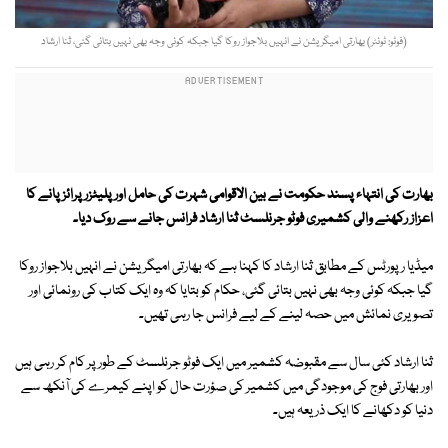
(فوٹو: ٹوئٹر) بھارتی امیگریشن نے انہیں بلاجواز روکا گیا جبکہ کوئی وجہ بھی نہیں بتائی گئی، ثنا ارشاد
بھارت کی انتہاء پسند حکومت نے بین الاقوامی شہرت کی حامل اور پلیٹزر پرائز پانے کا
اعزاز رکھنے والی کشمیری فوٹو جرنلسٹ ثنا ارشاد فرانس جانے سے روک دیا۔
میڈیا رپورٹس کے مطابق ثنا ارشاد کا کہنا ہے کہ بھارتی امیگریشن نے انہیں بلاجواز روکا
گیا جبکہ کوئی وجہ بھی نہیں بتائی گئی، حکام کو بتایا کہ وہ ایک کتاب کی رونمائی اور
تصویری نمائش میں حصہ لینے کے لیے فرانس جا رہی تھیں۔
ثنا ارشاد کئی سال سے مقبوضہ کشمیر میں ایک فوٹو جرنلسٹ کے طور پر کام کر رہی ہیں
اور بھارتی فوج کی موجودگی میں کشمیر کی صؤرت حال کو اپنے کیمرے کی آنکھ سے
دنیا کو دکھانے کا ایک ذریعہ ہیں۔