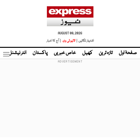
AUGUST 08, 2026
اشتہار لگائیں |
لائیو ٹی وی
| آج کا اخبار
صفحۂ اول
تازہ ترین
کھیل
خاص خبریں
پاکستان
انٹر نیشنل
ٹا