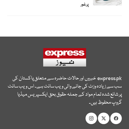
پرغور
express.pk
خبروں اور حالات حاضرہ سے متعلق پاکستان کی
سب سے زیادہ وزٹ کی جانے والی ویب سائٹ ہے۔ اس ویب سائٹ
پر شائع شدہ تمام مواد کے جملہ حقوق بحق ایکسپریس میڈیا
گروپ محفوظ ہیں۔