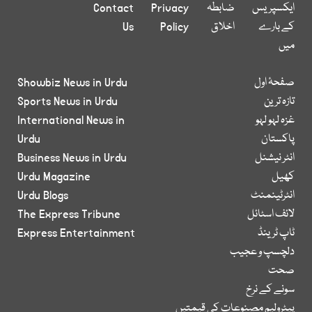
ایکسپریس
ضابطہ
Privacy
Contact
کے بارے
اخلاق
Policy
Us
میں
صفحۂ اول
Showbiz News in Urdu
تازہ ترین
Sports News in Urdu
غزہ لہو لہو
International News in
پاکستان
Urdu
انٹر نیشنل
Business News in Urdu
کھیل
Urdu Magazine
انٹرٹینمنٹ
Urdu Blogs
لائف اسٹائل
The Express Tribune
ٹاپ ٹرینڈ
Express Entertainment
دلچسپ و عجیب
صحت
سونے کے نرخ
پیٹرولیم مصنوعات کی قیمتیں