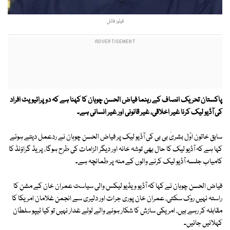
فوٹو: فائل
پاکستان تحریک انصاف کے رہنما فیاض الحسن چوہان کا کہنا ہے کہ دو پرائیویٹ افراد
کی آڈیو لیک کرنا غیر اخلاقی، غیر قانونی اور غیر انسانی ہے۔
سابق خاتون اوّل بشریٰ بی بی کی آڈیو لیک پر فیاض الحسن چوہان نے ردعمل دیتے ہوئے
کہا ہے کہ آڈیو لیک کا حال بھی توشہ خانہ اور دیگر الزامات کی طرح ہوگا، پریڈ گراؤنڈ کا
کامیاب جلسہ آڈیو لیک کرنے والوں کے منہ پر طمانچہ ہے۔
فیاض الحسن چوہان نے کہا کہ آڈیو ویڈیو لیکس والی سیاست عمران خان کے مشن کا
راستہ نہیں روک سکتی، عمران خان پوری جرات اور دلیری سے انجمن غلامان امریکا کا
مقابلہ کر رہے ہیں، امریکی سازش کا شکار ہونے والے لوٹے غدار نہیں تو کیا ٹیپو سلطان
کہلائیں جائیں۔