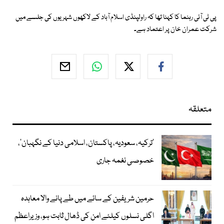
پی ٹی آئی رہنما کا کہنا تھا کہ راولپنڈی اسلام آباد کے لاکھوں شہریوں کی جلسے میں
شرکت عمران خان پر اعتماد ہے۔
متعلقہ
‘ترکیہ، سعودیہ، پاکستان، اسلامی دنیا کے نگہبان’،
خصوصی نغمہ جاری
حرمین شریفین کے سائے میں طے پانے والا معاہدہ
اگلی نسلوں کیلئے امن کی ڈھال ثابت ہو، وزیراعظم