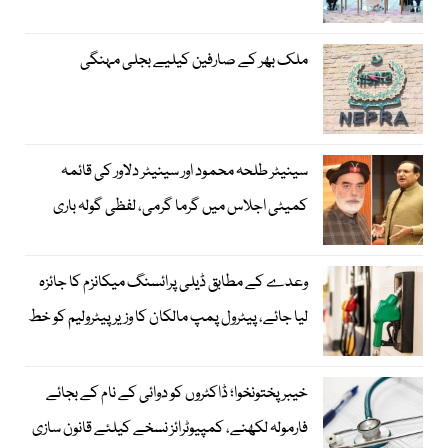
ملک بھر کے صارفین کیلیے بجلی مہنگی
سینیٹر طلحہ محمود اور سینیٹر دلاور کی قائمہ
کمیٹی اجلاس میں گرما گرمی، لفظی گولہ باری
وعدے کے مطابق ڈیلی پرائسنگ میکانزم کا جائزہ
لیا جائے، پیٹرول پمپ مالکان کا وزیرپیٹرولیم کو خط
خیبرپختونخوا؛ ڈاکٹروں کو دوائی کے نام کے بجائے
فارمولہ لکھنے، کمپیوٹرائز نسخے کیلئے قانون سازی