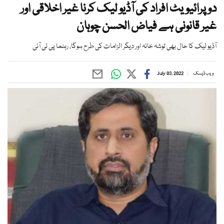
دو پرائیویٹ افراد کی آڈیو لیک کرنا غیر اخلاقی اور
غیر قانونی ہے فیاض الحسن چوہان
آڈیو لیک کا حال بھی توشہ خانہ اور دیگر الزامات کی طرح ہوگا، رہنما پی ٹی آئی
ویب ڈیسک
July 03, 2022