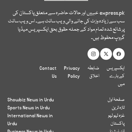
express.pk
خبروں اور حالات حاضرہ سے متعلق پاکستان کی
سب سے زیادہ وزٹ کی جانے والی ویب سائٹ ہے۔ اس ویب سائٹ
پر شائع شدہ تمام مواد کے جملہ حقوق بحق ایکسپریس میڈیا
گروپ محفوظ ہیں۔
ایکسپریس
ضابطہ
Privacy
Contact
کے بارے
اخلاق
Policy
Us
میں
صفحۂ اول
Showbiz News in Urdu
تازہ ترین
Sports News in Urdu
غزہ لہو لہو
International News in
پاکستان
Urdu
انٹر نیشنل
Business News in Urdu