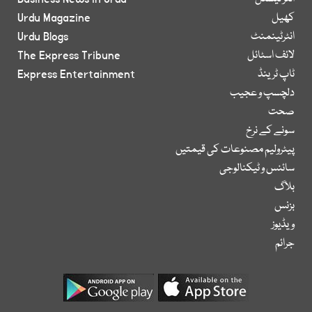
کھیل
Urdu Magazine
انٹرٹینمنٹ
Urdu Blogs
لائف اسٹائل
The Express Tribune
ٹاپ ٹرینڈ
Express Entertainment
دلچسپ و عجیب
صحت
سونے کے نرخ
پیٹرولیم مصنوعات کی قیمتیں
سائنس و ٹیکنالوجی
بلاگ
بزنس
ویڈیوز
جرائم