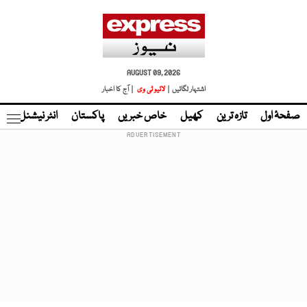
AUGUST 09, 2026
اشتہار لگائیں |
لائیو ٹی وی
| آج کا اخبار
صفحۂ اول
تازہ ترین
کھیل
خاص خبریں
پاکستان
انٹر نیشنل
ٹا