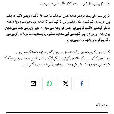
روپے تھی اس سال تین سے چار لاکھ طلب کی جارہی ہے۔
کراچی سپر ہائی وے مویشی منڈی میں اب تک ساڑھے چار لاکھ مویشی لائے جاچکے
ہیں خریداری کے لیے منڈی جانے والوں کا کہنا ہے کہ منڈی بہت تیز ہے بیوپاری منہ
مانگی قیمتیں طلب کررہے ہیں جس کی وجہ سے سودے نہیں بن رہے بہت سے شہری
پوری رات اور پورا دن بھی گھومنے کے بعد اپنا مطلوبہ یا پسندیدہ جانور تلاش کرنے میں
ناکام ہوکر خالی ہاتھ لوٹ رہے ہیں۔
گائے بیلوں کی قیمت بھی گزشتہ سال سے تین گنا زائد قیمت مانگ رہے ہیں۔
بیوپاریوں کا کہنا ہے کہ جانوروں کی ترسیل کی لاگت، انٹری فیس اور منڈی میں جگہ کا
کرایہ پانی چارہ مہنگا ہونے کی وجہ سے جانوروں کی قیمت بڑھ گئی ہے۔
متعلقہ