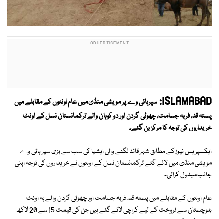
ISLAMABAD:
سپرہائی وے پر مویشی منڈی میں عام اونٹوں کے مقابلے میں
پستہ قد، فربہ جسامت، چھوٹی گردن اور دو کوہان والے ترکمانستان نسل کے اونٹ
خریداروں کی توجہ کا مرکز بن گئے۔
ایکسپریس نیوز کے مطابق شہر قائد لگنے والی ایشیا کی سب سے بڑی سپر ہائی وے
مویشی منڈی میں لائے گئے ترکمانستان نسل کے اونٹوں نے خریداروں کی توجہ اپنی
جانب مبذول کرالی۔
عام اونٹوں کے مقابلے میں پستہ قد، فربہ جسامت اور چھوٹی گردن والے یہ اونٹ
بلوچستان سے فروخت کے لیے کراچی لائے گئے ہیں جن کی قیمت 15 سے 20 لاکھ