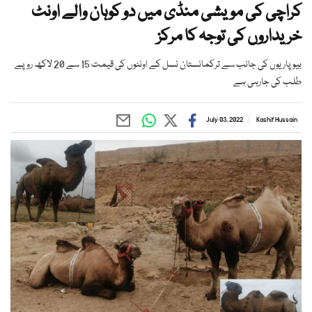
کراچی کی مویشی منڈی میں دو کوہان والے اونٹ
خریداروں کی توجہ کا مرکز
بیوپاریوں کی جانب سے ترکمانستان نسل کے اونٹوں کی قیمت 15 سے 20 لاکھ روپے
طلب کی جارہی ہے
July 03, 2022
Kashif Hussain