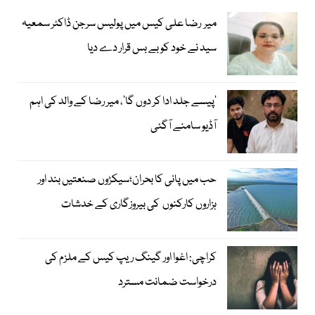
میر رضا علی کیس میں پولیس سرجن ڈاکٹر سمعیہ
سید نے خود کو بے بس قرار دے دیا
’پیسے جلد ادا کر دوں گا‘، میر رضا کے والد کی اہم
آڈیو سامنے آگئی
حب میں پانی کا بحران؛سیکڑوں صنعتیں بند اور
ہزاروں کارکنوں کی بیروزگاری کے خدشات
کراچی: اغوا اور گینگ ریپ کیس کے ملزم کی
درخواست ضمانت مسترد