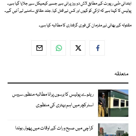
ابتدائی طبی رپورٹ کے مطابق لاش دو روز پرانی ہے جسے کیمیکل سے جلایا گیا ہے۔
پولیس کا کہنا ہے کہ لڑکی کو کیوں اور کس نے قتل کیا، جلد حقائق سامنے لے آئیں گے۔
مقتولہ کے بھائی نے ملزمان کی فوری گرفتاری کا مطالبہ کیا ہے۔
متعلقہ
ریلوے پولیس کا برسوں پرانا مطالبہ منظور، سروس
اسٹرکچر میں اہم بہتری کی منظوری
کراچی میں صبح و رات کے اوقات میں پھوار، بوندا