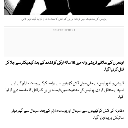
پولیس کی مدعیت میں فرحانہ بی بی کے قتل کا مقدمہ درج کر لیا گیا۔ فوٹو : فائل
لودھراں کے علاقے قریشی والہ میں 18 سالہ لڑکی کو تشدد کے بعد کیمیکلز سے جلا کر
قتل کر دیا گیا۔
قریشی والہ پولیس نے جلی ہوئی لاش کھیتوں سے برآمد کرکے پوسٹ مارٹم کے لیے
اسپتال منتقل کر دی، پولیس کی مدعیت میں فرحانہ بی بی کے قتل کا مقدمہ درج کر لیا
گیا۔
مقتولہ کی لاش کو کھیتوں سے اسپتال اور پوسٹ مارٹم کے بعد اسپتال سے گھر موٹر
سائیکل پر پہنچایا گیا۔