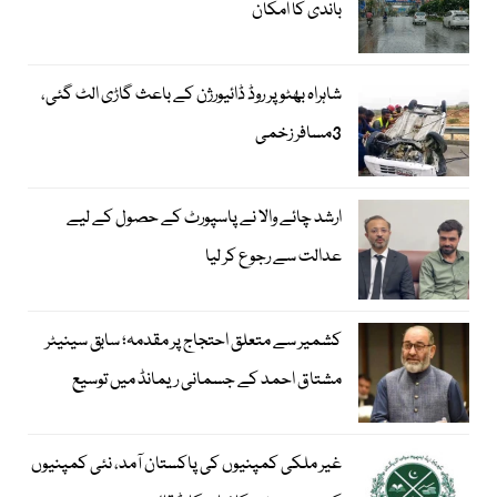
باندی کا امکان
شاہراہ بھٹو پر روڈ ڈائیورژن کے باعث گاڑی الٹ گئی،
3مسافر زخمی
ارشد چائے والا نے پاسپورٹ کے حصول کے لیے
عدالت سے رجوع کر لیا
کشمیر سے متعلق احتجاج پر مقدمہ؛ سابق سینیٹر
مشتاق احمد کے جسمانی ریمانڈ میں توسیع
غیر ملکی کمپنیوں کی پاکستان آمد، نئی کمپنیوں