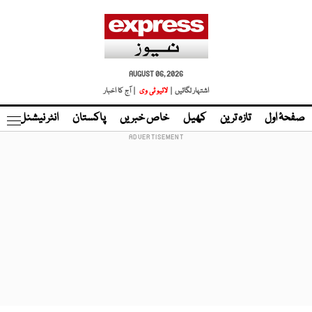
AUGUST 06, 2026
اشتہار لگائیں |
لائیو ٹی وی
| آج کا اخبار
صفحۂ اول
تازہ ترین
کھیل
خاص خبریں
پاکستان
انٹر نیشنل
ٹا