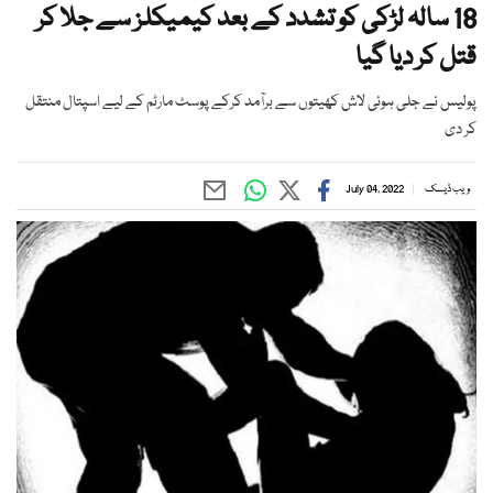
18 سالہ لڑکی کو تشدد کے بعد کیمیکلز سے جلا کر
قتل کر دیا گیا
پولیس نے جلی ہوئی لاش کھیتوں سے برآمد کرکے پوسٹ مارٹم کے لیے اسپتال منتقل
کر دی
ویب ڈیسک
July 04, 2022