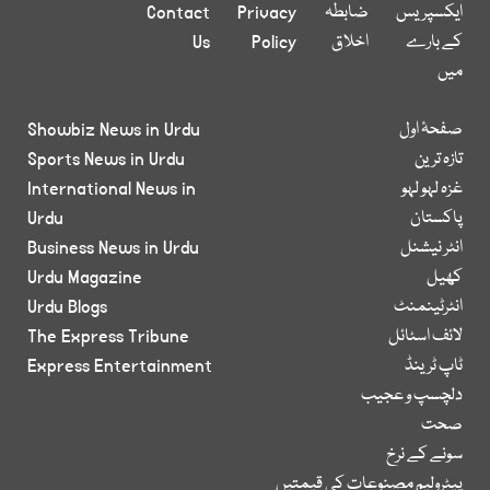
ایکسپریس
ضابطہ
Privacy
Contact
کے بارے
اخلاق
Policy
Us
میں
صفحۂ اول
Showbiz News in Urdu
تازہ ترین
Sports News in Urdu
غزہ لہو لہو
International News in
پاکستان
Urdu
انٹر نیشنل
Business News in Urdu
کھیل
Urdu Magazine
انٹرٹینمنٹ
Urdu Blogs
لائف اسٹائل
The Express Tribune
ٹاپ ٹرینڈ
Express Entertainment
دلچسپ و عجیب
صحت
سونے کے نرخ
پیٹرولیم مصنوعات کی قیمتیں