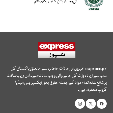
کی رجسٹریشن کا نیا ریکارڈ قائم
express.pk
خبروں اور حالات حاضرہ سے متعلق پاکستان کی
سب سے زیادہ وزٹ کی جانے والی ویب سائٹ ہے۔ اس ویب سائٹ
پر شائع شدہ تمام مواد کے جملہ حقوق بحق ایکسپریس میڈیا
گروپ محفوظ ہیں۔