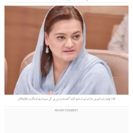
فواد چوہدری، شیریں مزاری نے تسلیم کرلیا آڈیو بشریٰ بی بی کی ہے،مریم اورنگزیب:فوٹو:فائل