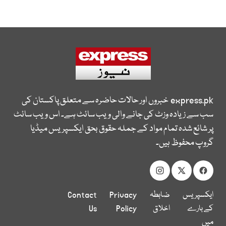
express.pk
خبروں اور حالات حاضرہ سے متعلق پاکستان کی
سب سے زیادہ وزٹ کی جانے والی ویب سائٹ ہے۔ اس ویب سائٹ
پر شائع شدہ تمام مواد کے جملہ حقوق بحق ایکسپریس میڈیا
گروپ محفوظ ہیں۔
ایکسپریس
ضابطہ
Privacy
Contact
کے بارے
اخلاق
Policy
Us
میں