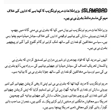
ISLAMABAD:
وزیراطلاعات مریم اورنگزیب کا کہنا ہے کہ اداروں کے خلاف
مہم کی ماسٹر مائنڈ بشریٰ بی بی ہیں۔
وزیراطلاعات مریم اورنگزیب نے بیان میں کہا کہ بشریٰ بی بی منی گالہ میں چھپ
کرغداری،بیرونی سازش کے بیانیے اورقومی اداروں کے خلاف سوشل میڈیا مہم چلوا رہی
ہیں۔ سیاسی مخالفین کو غداری کے ساتھ لنک کرنے اورگالم گلوچ کے آگے اورپیچھے
بشریٰ بی بی ہیں۔
انہوں نے مزید کہا کہ فواد چودھری اور شیریں مزاری نے تصدیق کر دی کہ بشریٰ بی
پاکستان تحریکِ انصاف کی سوشل میڈیا اور جھوٹے بیانیے کی سربراہ ہیں۔آڈیو بشریٰ بی
بی کی ہے اورسیاسی مخالفین کو غداری کے ساتھ جوڑنا بشریٰ بی بی کا بیانیہ ہے۔
مریم اورنگزیب کا مزید کہنا تھا کہ بشریٰ بی بی نے اپنی تاریخی کرپشن چھپانے کے لئے
بیرونی سازش اور غداری کا بیانیہ گھڑا۔ پی ٹی آئی نے تسلیم کرلیا کہ اپنی کرپشن چھپانے
کے لئے غداری کے پرچے بنوائے۔ بیرون ملک سازش کے جھوٹے بیانیہ کے چیمپین
امریکا سے معافیاں مانگتے اور منتیں ترلے کرتے پکڑے گئے ہیں۔ عمران صاحب بائے
گونز آر بائے گونز کے معافی نامے امریکا پہنچا رہے ہیں۔