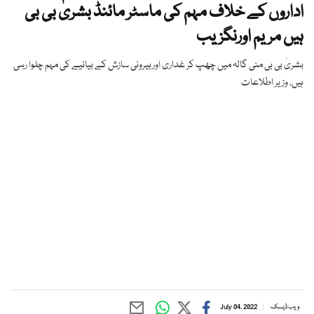
اداروں کے خلاف مہم کی ماسٹر مائنڈ بشریٰ بی بی
ہیں مریم اورنگزیب
بشریٰ بی بی منی گالہ میں چھپ کر غداری اوربیرونی سازش کے بیانیے کی مہم چلوا رہی
ہیں، وزیر اطلاعات
ویب ڈیسک
July 04, 2022