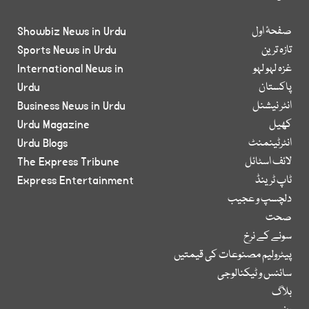
صفحۂ اول
Showbiz News in Urdu
تازہ ترین
Sports News in Urdu
غزہ لہو لہو
International News in
پاکستان
Urdu
انٹر نیشنل
Business News in Urdu
کھیل
Urdu Magazine
انٹرٹینمنٹ
Urdu Blogs
لائف اسٹائل
The Express Tribune
ٹاپ ٹرینڈ
Express Entertainment
دلچسپ و عجیب
صحت
سونے کے نرخ
پیٹرولیم مصنوعات کی قیمتیں
سائنس و ٹیکنالوجی
بلاگ