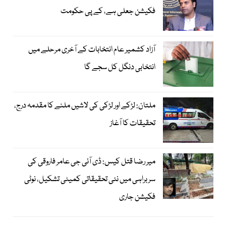
فکیشن جعلی ہے، کے پی حکومت
آزاد کشمیر عام انتخابات کے آخری مرحلے میں
انتخابی دنگل کل سجے گا
ملتان: لڑکے اور لڑکی کی لاشیں ملنے کا مقدمہ درج،
تحقیقات کا آغاز
میر رضا قتل کیس: ڈی آئی جی عامر فاروقی کی
سربراہی میں نئی تحقیقاتی کمیٹی تشکیل، نوٹی
فکیشن جاری