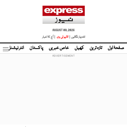
AUGUST 09, 2026
اشتہار لگائیں |
لائیو ٹی وی
| آج کا اخبار
صفحۂ اول
تازہ ترین
کھیل
خاص خبریں
پاکستان
انٹر نیشنل
ٹا