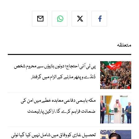
متعلقہ
پی ٹی آئی احتجاج؛ دونوں بازوؤں سے محروم شخص
ڈنڈے و پتھر مارنے کے الزام میں گرفتار
مکہ باہمی دفاعی معاہدہ خطے میں امن کی
ضمانت فراہم کرے گا، اراکین پارلیمنٹ
تحصیل غازی کو وفاق میں شامل نہیں کیا گیا نوٹی