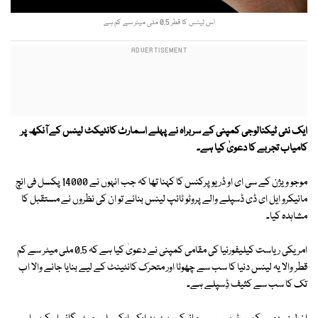
اس لینس کا قطر 0.5 ملی میٹر سے کم ہے
ایک نئی ٹیکنالوجی کمپنی کے سربراہ نے پہلے اسمارٹ کانٹیکٹ لینس کے آنکھ پر
کامیاب تجربے کا دعویٰ کیا ہے۔
موجو ویژن کے سی ای او ڈریو پرکنس کا کہنا تھا کہ جب انہوں نے 14000 پکسل فی انچ
مائیکرو ایل ای ڈی ڈسپلے والے پروٹو ٹائپ لینس بنائے تو ان کی نظروں نے مستقبل کا
مشاہدہ کیا۔
امریکی ریاست کیلیفورنیا کی مقامی کمپنی نے دعویٰ کیا ہے کہ 0.5 ملی میٹر سے کم
قطر والا یہ لینس دنیا کا سب سے چھوٹا اور متحرک کانٹینٹ کے لیے بنایا جانے والا اب
تک کا سب سے کثیف ڈِسپلے ہے۔