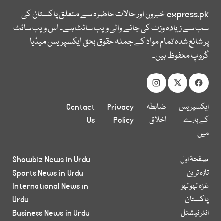
express.pk
خبروں اور حالات حاضرہ سے متعلق پاکستان کی
سب سے زیادہ وزٹ کی جانے والی ویب سائٹ ہے۔ اس ویب سائٹ
پر شائع شدہ تمام مواد کے جملہ حقوق بحق ایکسپریس میڈیا
گروپ محفوظ ہیں۔
ایکسپریس
ضابطہ
Privacy
Contact
کے بارے
اخلاق
Policy
Us
میں
صفحۂ اول
Showbiz News in Urdu
تازہ ترین
Sports News in Urdu
غزہ لہو لہو
International News in
پاکستان
Urdu
انٹر نیشنل
Business News in Urdu