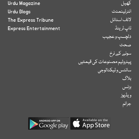
کھیل
Urdu Magazine
انٹرٹینمنٹ
Urdu Blogs
لائف اسٹائل
The Express Tribune
ٹاپ ٹرینڈ
Express Entertainment
دلچسپ و عجیب
صحت
سونے کے نرخ
پیٹرولیم مصنوعات کی قیمتیں
سائنس و ٹیکنالوجی
بلاگ
بزنس
ویڈیوز
جرائم