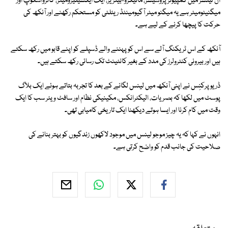
ان لینسز میں کمپیوٹر پروسیسر، مائیکرو-بیٹریز، ایک ایکسیلیرومیٹر، گائرواسکوپ اور
میگنیٹومیٹر ہے یہ میگنو میٹر آگیومینٹڈ ریئلٹی کو مستحکم رکھنے اور آنکھ کی
حرکت کا پیچھا کرنے کے لیے ہے۔
آنکھ کے اس ٹریکنگ آلے سے اس کو پہننے والے ڈسپلے کو اپنے قابو میں رکھ سکتے
ہیں اور بیرونی کنٹرولرز کی مدد کے بغیر کانٹینٹ تک رسائی رکھ سکتے ہیں۔
ڈریو پرکنِس نے اپنی آنکھ میں لینس لگانے کے بعد کا تجربہ بتاتے ہوئے ایک بلاگ
پوسٹ میں لکھا کہ بصریات، الیکٹرانکس، مکینیکی نظام اور سافٹ ویئر سب کا ایک
وقت میں کام کرنا اور ایسا ہوتے دیکھنا ایک تاریخی کامیابی تھی۔
انہوں نے کہا کہ یہ چیز موجو لینس میں موجود لاکھوں زندگیوں کو بہتر بنانے کی
صلاحیت کی جانب قدم کو واضح کرتی ہے۔