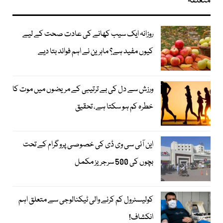
متعلقہ
روزانہ ایک سیب کھانے کی عادت صحت کے لیے
کیوں مفید ہے؟ ماہرین نے اہم فوائد بتا دیے
ورزش سے دل کی بے ترتیبی کے مریضوں میں موت کا
خطرہ کم ہو سکتا ہے، تحقیق
این آئی سی وی ڈی کی خصوصی پروگرام کے تحت
بچوں کی 500 سرجریز مکمل
کولیسٹرول کم کرنے والی ٹیکنالوجی سے متعلق اہم
انکشاف!