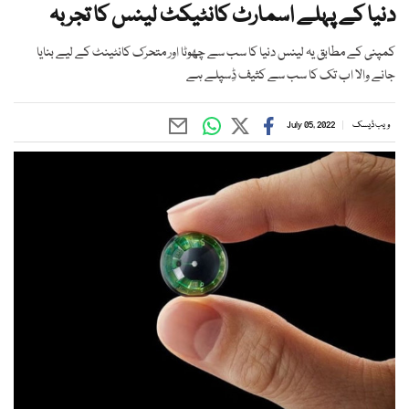
دنیا کے پہلے اسمارٹ کانٹیکٹ لینس کا تجربہ
کمپنی کے مطابق یہ لینس دنیا کا سب سے چھوٹا اور متحرک کانٹینٹ کے لیے بنایا
جانے والا اب تک کا سب سے کثیف ڈِسپلے ہے
ویب ڈیسک
July 05, 2022