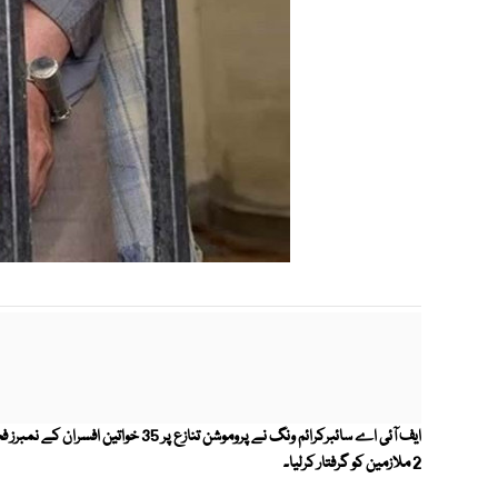
ایف آئی اے سائبرکرائم ونگ نے پروموشن 
2 ملازمین کو گرفتار کرلیا۔