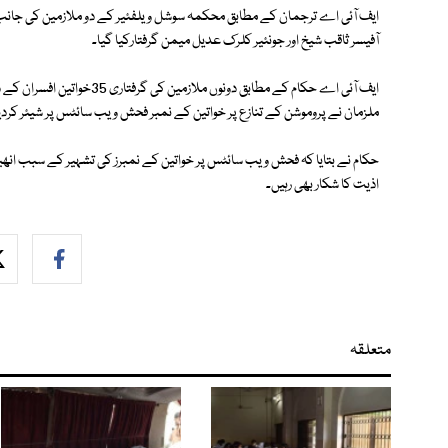
ایف آئی اے ترجمان کے مطابق محکمہ سوشل ویلفئیر کے دو ملازمین کی جانب 
آفیسر ثاقب شیخ اور جونئیر کلرک عدیل میمن گرفتارکیا گیا۔
ایف آئی اے حکام کے مطابق دون
ملزمان نے پروموشن کے تنازع پر خواتین کے نمبر فحش ویب سائٹس پر شیئر کرد
حکام نے بتایا کہ فحش ویب سائٹس پر خواتین کے نمبرز کی تشہیر کے سبب انھیں
اذیت کا شکار بھی رہیں۔
متعلقہ