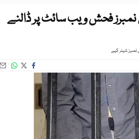
ئل نمبرز فحش ویب سائٹ پر ڈالنے