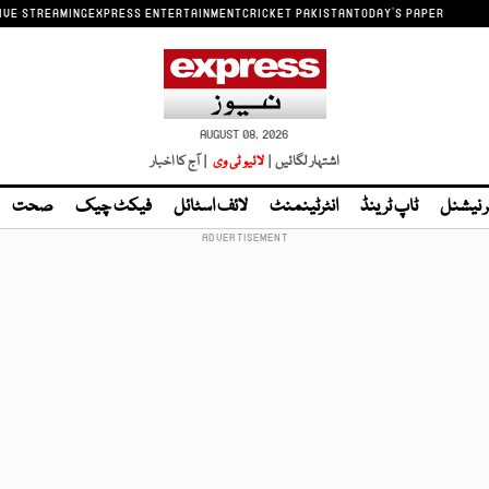
IVE STREAMING
EXPRESS ENTERTAINMENT
CRICKET PAKISTAN
TODAY'S PAPER
AUGUST 08, 2026
اشتہار لگائیں |
لائیو ٹی وی
| آج کا اخبار
ر نیشنل
ٹاپ ٹرینڈ
انٹرٹینمنٹ
لائف اسٹائل
فیکٹ چیک
صحت