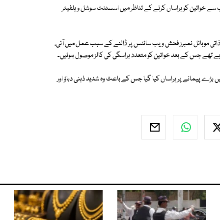
سے خواتین کو ہراساں کرنے کے تناظر میں اسسٹنٹ سوشل ویلفیئر
وں ملازمین کی گرفتاری 35خواتین افسران کے ذاتی موبائل نمبرز فحش ویب سائٹس پر ڈالنے کے سبب عمل میں آئی،
یے تھے جس کے بعد خواتین کو متعدد ہراسگی کی کالز موصول ہوئیں۔
 بڑے پیمانے پر ہراساں کیا گیا جس کے باعث وہ شدید ذہنی دباؤ اور