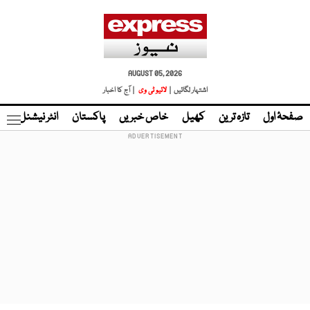
AUGUST 05, 2026
اشتہار لگائیں |
لائیو ٹی وی
| آج کا اخبار
صفحۂ اول
تازہ ترین
کھیل
خاص خبریں
پاکستان
انٹر نیشنل
ٹا