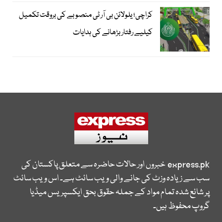
کراچی؛ یلولائن بی آر ٹی منصوبے کی بروقت تکمیل
کیلیے رفتار بڑھانے کی ہدایات
express.pk
خبروں اور حالات حاضرہ سے متعلق پاکستان کی
سب سے زیادہ وزٹ کی جانے والی ویب سائٹ ہے۔ اس ویب سائٹ
پر شائع شدہ تمام مواد کے جملہ حقوق بحق ایکسپریس میڈیا
گروپ محفوظ ہیں۔