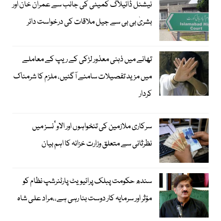
نیشنل ڈائیلاگ کمیٹی کی جانب سے عمران خان اور
بشریٰ بی بی سے جیل ملاقات کی درخواست دائر
تھانے میں ذہنی معذور لڑکی کے ریپ کے معاملے
میں مزید تفصیلات سامنے آگئیں، ملزم کا شرمناک
کردار
سرکاری ملازمین کی تنخواہوں اور الاوٴنسز میں
نظرثانی سے متعلق وزارت خزانہ کا اہم بیان
سندھ حکومت پبلک پرائیویٹ پارٹنرشپ نظام کو
مؤثر اور سرمایہ کار دوست بنا رہی ہے،،مراد علی شاہ