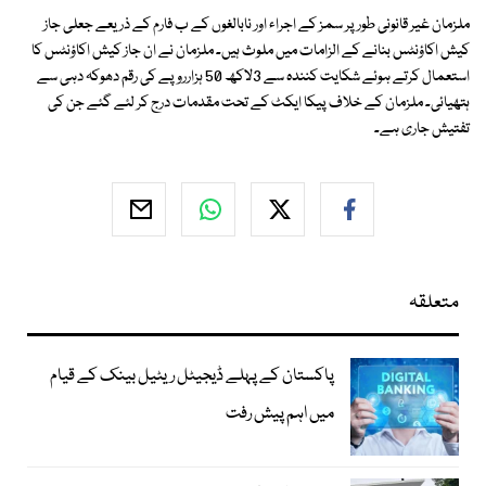
ملزمان غیر قانونی طور پر سمز کے اجراء اور نابالغوں کے ب فارم کے ذریعے جعلی جاز
کیش اکاؤنٹس بنانے کے الزامات میں ملوث ہیں۔ ملزمان نے ان جاز کیش اکاؤنٹس کا
استعمال کرتے ہوئے شکایت کنندہ سے 3لاکھ 50 ہزارروپے کی رقم دھوکہ دہی سے
ہتھیائی۔ ملزمان کے خلاف پیکا ایکٹ کے تحت مقدمات درج کر لئے گئے جن کی
تفتیش جاری ہے۔
متعلقہ
پاکستان کے پہلے ڈیجیٹل ریٹیل بینک کے قیام
میں اہم پیش رفت