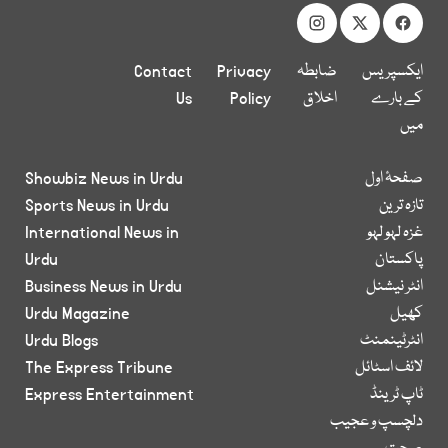
ایکسپریس
ضابطہ
Privacy
Contact
کے بارے
اخلاق
Policy
Us
میں
صفحۂ اول
Showbiz News in Urdu
تازہ ترین
Sports News in Urdu
غزہ لہو لہو
International News in
پاکستان
Urdu
انٹر نیشنل
Business News in Urdu
کھیل
Urdu Magazine
انٹرٹینمنٹ
Urdu Blogs
لائف اسٹائل
The Express Tribune
ٹاپ ٹرینڈ
Express Entertainment
دلچسپ و عجیب