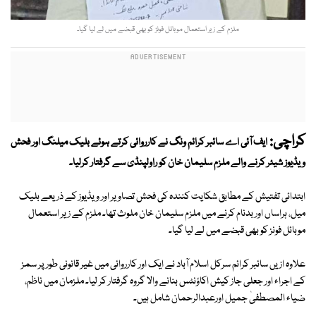
ملزم کے زیر استعمال موبائل فونز کو بھی قبضے میں لے لیا گیا۔
کراچی:
ایف آئی اے سائبر کرائم ونگ نے کارروائی کرتے ہوئے بلیک میلنگ اور فحش
ویڈیوز شیئر کرنے والے ملزم سلیمان خان کو راولپنڈی سے گرفتار کرلیا۔
ابتدائی تفتیش کے مطابق شکایت کنندہ کی فحش تصاویر اور ویڈیوز کے ذریعے بلیک
میل، ہراساں اور بدنام کرنے میں ملزم سلیمان خان ملوث تھا۔ ملزم کے زیر استعمال
موبائل فونز کو بھی قبضے میں لے لیا گیا۔
علاوہ ازیں سائبر کرائم سرکل اسلام آباد نے ایک اور کارروائی میں غیر قانونی طور پر سمز
کے اجراء اور جعلی جاز کیش اکاؤنٹس بنانے والا گروہ گرفتار کر لیا۔ ملزمان میں ناظم،
ضیاء المصطفیٰ جمیل اورعبدالرحمان شامل ہیں۔