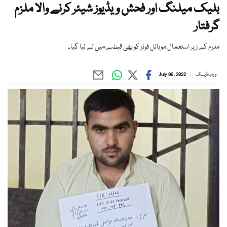
بلیک میلنگ اور فحش ویڈیوز شیئر کرنے والا ملزم
گرفتار
ملزم کے زیر استعمال موبائل فونز کو بھی قبضے میں لے لیا گیا۔
ویب ڈیسک
July 06, 2022