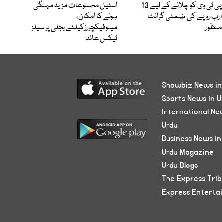
پی ٹی وی کو چلانے کے لیے 13
اسٹیل مصنوعات مزید مہنگی
ارب روپے کی ضمنی گرانٹ
ہونے کا امکان،
منظور
مینوفیکچررزکیلئے بجلی پر سیلز
ٹیکس عائد
Showbiz News in
Sports News in U
International Ne
Urdu
Business News in
Urdu Magazine
Urdu Blogs
The Express Tri
Express Enterta