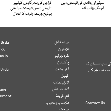
سونے اور چاندی کی قیمتوں میں
کراچی کی بندرگاہوں کیلیے
اچانک بڑا اضافہ
تاریخی ٹرانس شپمنٹ مراعاتی
پیکیج، بڑے ریلیف کا اعلان
صفحۂ اول
 Urdu
تازہ ترین
rdu
غزہ لہو لہو
ws in
پاکستان
کی سب سے زیادہ
انٹر نیشنل
 Urdu
 تمام مواد کے
کھیل
انٹرٹینمنٹ
لائف اسٹائل
bune
ٹاپ ٹرینڈ
inment
دلچسپ و عجیب
Contact Us
صحت