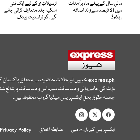
مالی سال کے پہلے ماہ برآمدات
ترسیلاتِ زر کے لیے ایک نئی
میں 31 فیصد سے زائد اضافہ
اسکیم جلد متعارف کرائی جائے
ریکارڈ
گی، گورنر اسٹیٹ بینک
express.pk
خبروں اور حالات حاضرہ سے متعلق پاکستان 
وزٹ کی جانے والی ویب سائٹ ہے۔ اس ویب سائٹ پر شائع شدہ
جملہ حقوق بحق ایکسپریس میڈیا گروپ محفوظ ہیں۔
ایکسپریس کے بارے میں
ضابطہ اخلاق
Privacy Policy