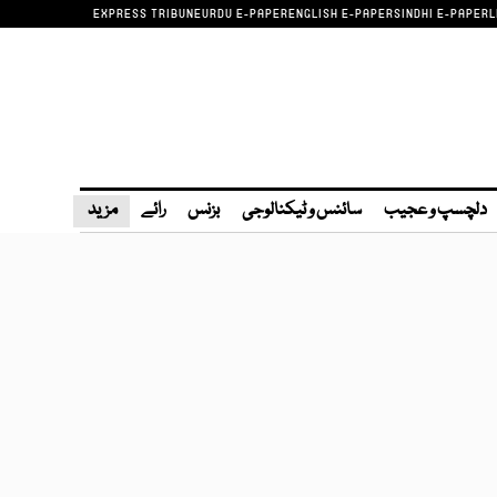
EXPRESS TRIBUNE
URDU E-PAPER
ENGLISH E-PAPER
SINDHI E-PAPER
L
دلچسپ و عجیب
سائنس و ٹیکنالوجی
بزنس
رائے
مزید