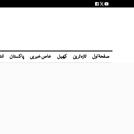
صفحۂ اول
تازہ ترین
کھیل
خاص خبریں
پاکستان
انٹ