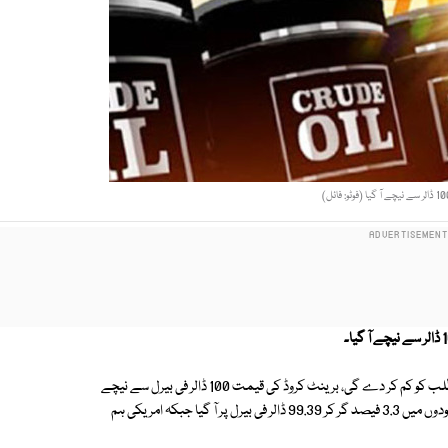
عالمی سطح پر تیل کی قیمتیں اس خدشے پر کم ہوئیں کہ ممکنہ کساد بازاری طلب کو کم کر دے گی، برینٹ کروڈ کی قیمت 100 ڈالر فی بیرل سے نیچے
آ گئی۔ یورپ کا بینچ مارک خام کنٹریکٹ، برینٹ نارتھ سی، دوپہر کے درمیانی سودوں میں 3.3 فیصد گر کر 99.39 ڈالر فی بیرل پر آ گیا جبکہ امریکی ہم