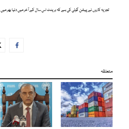
تجزیہ کاروں نے پیشن گوئی کی ہے کہ برینٹ اس سال کے آخر میں دنیا بھر میں طویل معاشی بدح
متعلقہ