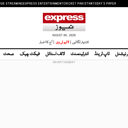
IVE STREAMING
EXPRESS ENTERTAINMENT
CRICKET PAKISTAN
TODAY'S PAPER
AUGUST 06, 2026
اشتہار لگائیں |
لائیو ٹی وی
| آج کا اخبار
ر نیشنل
ٹاپ ٹرینڈ
انٹرٹینمنٹ
لائف اسٹائل
فیکٹ چیک
صحت