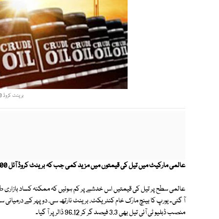
برینٹ کروڈ 100 ڈالر سے نیچے آ گیا (فوٹو: فائل)
عالمی مارکیٹ میں تیل کی قیمتوں میں مزید کمی جب کہ برینٹ کروڈ آئل 100 ڈالر سے نیچے آ گیا۔
منصب ڈبلیو ٹی آئی تیل بھی 3.3 فیصد گر کر 96.12 ڈالر پر آ گیا۔