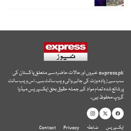
express.pk
خبروں اور حالات حاضرہ سے متعلق پاکستان کی
سب سے زیادہ وزٹ کی جانے والی ویب سائٹ ہے۔ اس ویب سائٹ
پر شائع شدہ تمام مواد کے جملہ حقوق بحق ایکسپریس میڈیا
گروپ محفوظ ہیں۔
ایکسپریس
ضابطہ
Privacy
Contact