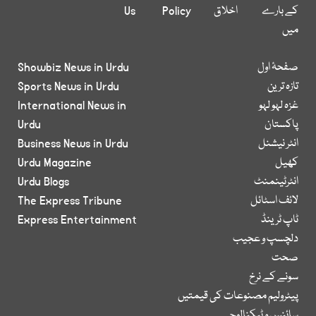
کے بارے
اخلاق
Policy
Us
میں
صفحۂ اول
Showbiz News in Urdu
تازہ ترین
Sports News in Urdu
غزہ لہو لہو
International News in
پاکستان
Urdu
انٹر نیشنل
Business News in Urdu
کھیل
Urdu Magazine
انٹرٹینمنٹ
Urdu Blogs
لائف اسٹائل
The Express Tribune
ٹاپ ٹرینڈ
Express Entertainment
دلچسپ و عجیب
صحت
سونے کے نرخ
پیٹرولیم مصنوعات کی قیمتیں
سائنس و ٹیکنالوجی