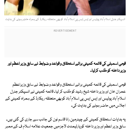
انسپکٹر جنرل اسلام آباد پولیس اور ایس ایس پی اسلام آباد کو بھی متعلقہ ریکارڈ کے ہمراہ حاضر ہونے کی ہدایت
قومی اسمبلی کی قائمہ کمیٹی برائے استحقاق و قواعد و ضوابط نے سابق وزیر اعظم اور
وزیر داخلہ کو طلب کرلیا۔
قومی اسمبلی کی قائمہ کمیٹی برائے استحقاق و قواعد و ضوابط نے سابق وزیراعظم
عمران خان اور وزیر داخلہ شیخ رشید کو طلب کر لیا۔ قائمہ کمیٹی نے انسپکٹر جنرل
اسلام آباد پولیس اور ایس ایس پی اسلام آباد کو بھی متعلقہ ریکارڈ کے ہمراہ کمیٹی کے
اجلاس میں حاضر ہونے کی ہدایت کی۔
یہ ہدایات استحقاق کمیٹی کے چیئرمین رانا قاسم نون کی جانب سے جاری کی گئی ہیں۔
سابق وزیر اعظم اور وزیر داخلہ کو پارلیمنٹ لاجز میں جمعیت علامہ اسلام ف کے ممبر