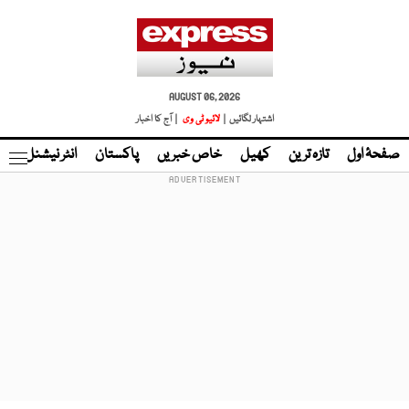
AUGUST 06, 2026
اشتہار لگائیں |
لائیو ٹی وی
| آج کا اخبار
صفحۂ اول
تازہ ترین
کھیل
خاص خبریں
پاکستان
انٹر نیشنل
ٹا