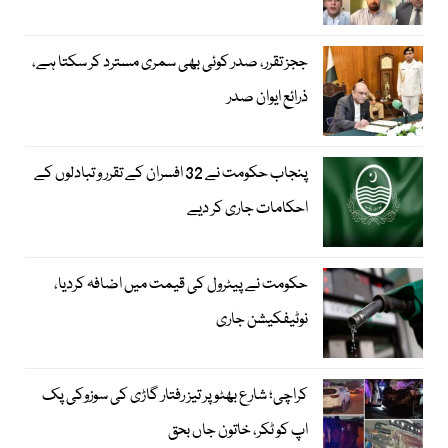
ججز تقرر، صدر کوئی بھی سمری مسترد کر سکتا ہے،
ذرائع ایوان صدر
پنجاب حکومت نے 32 افسران کے تقرر و تبادلوں کے
احکامات جاری کر دیے
حکومت نے پیٹرول کی قیمت میں اضافہ کردیا،
نوٹیفکیشن جاری
کراچی؛ شارع بھٹو پر تیز رفتار گاڑی کی سوزوکی پک
اپ کو ٹکر، خاتون جاں بحق