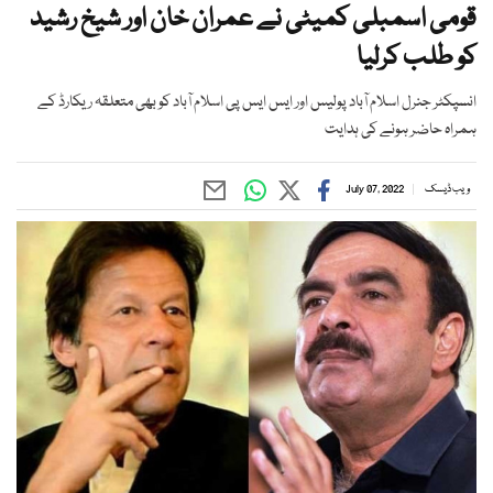
قومی اسمبلی کمیٹی نے عمران خان اور شیخ رشید
کو طلب کرلیا
انسپکٹر جنرل اسلام آباد پولیس اور ایس ایس پی اسلام آباد کو بھی متعلقہ ریکارڈ کے
ہمراہ حاضر ہونے کی ہدایت
ویب ڈیسک
July 07, 2022