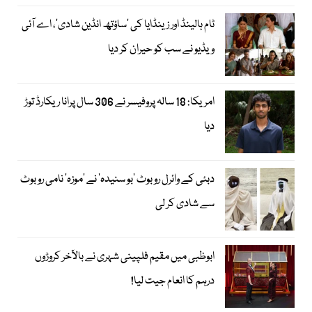
ٹام ہالینڈ اور زینڈایا کی ’ساؤتھ انڈین شادی‘، اے آئی
ویڈیو نے سب کو حیران کر دیا
امریکا: 18 سالہ پروفیسر نے 306 سال پرانا ریکارڈ توڑ
دیا
دبئی کے وائرل روبوٹ ’بو سنیدہ‘ نے ’موزہ‘ نامی روبوٹ
سے شادی کر لی
ابوظبی میں مقیم فلپینی شہری نے بالآخر کروڑوں
درہم کا انعام جیت لیا!