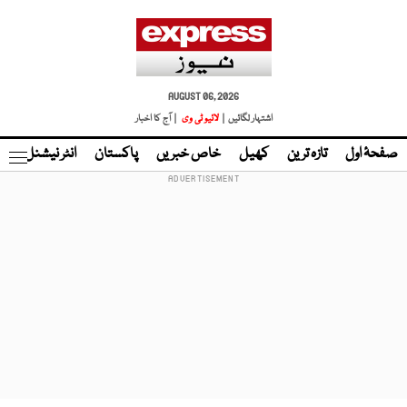
AUGUST 06, 2026
اشتہار لگائیں |
لائیو ٹی وی
| آج کا اخبار
صفحۂ اول
تازہ ترین
کھیل
خاص خبریں
پاکستان
انٹر نیشنل
ٹا