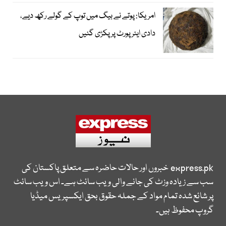
امریکا: پوتے نے بیگ میں توپ کے گولے رکھ دیے،
دادی ایئرپورٹ پر پکڑی گئیں
express.pk
خبروں اور حالات حاضرہ سے متعلق پاکستان کی
سب سے زیادہ وزٹ کی جانے والی ویب سائٹ ہے۔ اس ویب سائٹ
پر شائع شدہ تمام مواد کے جملہ حقوق بحق ایکسپریس میڈیا
گروپ محفوظ ہیں۔