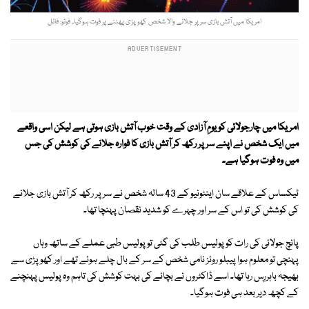
امریکا میں آتش بازی سر پر جلانے والا شخص کھوپڑی پھٹنے پر فوت ہوگیا۔ فوٹو: فائل
امریکا میں چارجولائی کو یومِ آزادی کے وقت خوب آتش بازی ہوتی ہے لیکن اسی واقعے
میں ایک شخص نے اپنے سر پر رکھ کر آتش بازی کا فوارہ جلانے کی کوشش کی جس
میں وہ فوت ہوگیا ہے۔
ٹیکساس کے علاقے سان اینٹونیو کے 43 سالہ شخص نے سر پر رکھ کر آتش بازی جلانے
کی کوشش کی تو اس کے سر اور چہرے کو شدید نقصان پہنچا تھا۔
پانچ جولائی کی رات کو پولیس طلب کی گئی تو پولیس طبی عملے کے ساتھ وہاں
پہنچی تو معلوم ہوا پیبلو روئز نامی شخص کے سر کے بال چلے ہوئے تھے اور کھوپڑی سے
بھیجہ باہررِس رہا تھا۔ اسے ڈاکٹروں نے بچانے کی بہت کوشش کی تاہم وہ پولیس پہنچنے
کے کچھ دیر بعد ہی فوت ہوگیا۔