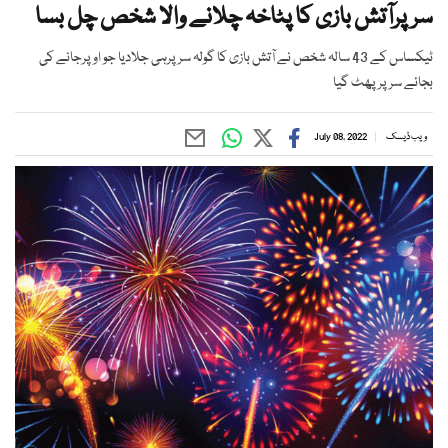
سرپرآتش بازی کا پٹاخہ چلانے والا شخص چل بسا
ٹیکساس کے 43 سالہ شخص نے آتش بازی کا گولہ سرپرہی جلادیا جو اوپرجانے کی
بجائے سر پر پھٹ گیا
ویب ڈیسک
July 08, 2022