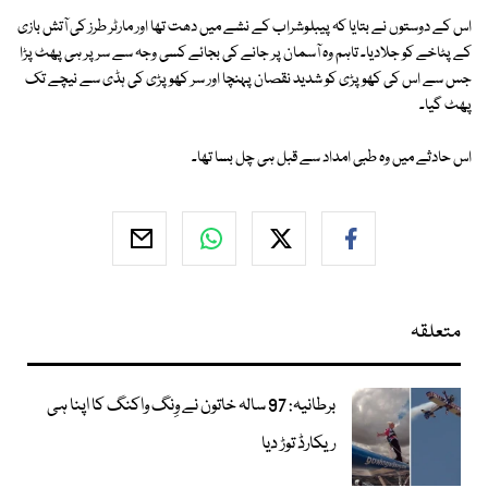
اس کے دوستوں نے بتایا کہ پیبلوشراب کے نشے میں دھت تھا اور مارٹر طرز کی آتش بازی
کے پٹاخے کو جلادیا۔ تاہم وہ آسمان پر جانے کی بجائے کسی وجہ سے سر پر ہی پھٹ پڑا
جس سے اس کی کھوپڑی کو شدید نقصان پہنچا اور سر کھوپڑی کی ہڈی سے نیچے تک
پھٹ گیا۔
اس حادثے میں وہ طبی امداد سے قبل ہی چل بسا تھا۔
متعلقہ
برطانیہ: 97 سالہ خاتون نے وِنگ واکنگ کا اپنا ہی
ریکارڈ توڑ دیا