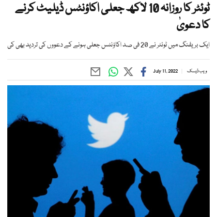
ٹوئٹر کا روزانہ 10 لاکھ جعلی اکاؤنٹس ڈیلیٹ کرنے
کا دعویٰ
ایک بریفنگ میں ٹوئٹر نے 20 فی صد اکاؤنٹس جعلی ہونے کے دعووں کی تردید بھی کی
ویب ڈیسک
July 11, 2022