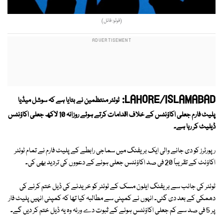
(فوٹو: فائل)
LAHORE/ISLAMABAD:
ٹوئٹر منتظمین نے بتایا ہے کہ سوشل میڈیا
پلیٹ فارم جعلی اکاؤنٹس کے خلاف اقدامات کرتے ہوئے روزانہ 10 لاکھ جعلی اکاؤنٹس
ڈیلیٹ کر رہا ہے۔
رپورٹرز کو دی جانے والی ایک بریفنگ میں سماجی رابطے کے پلیٹ فارم نے تمام ٹوئٹر
اکاؤنٹ کے تقریباً 20 فی صد اکاؤنٹس جعلی ہونے کے دعووں کی تردید بھی کی۔
ٹوئٹر کی جانب سے بریفنگ ایلون مسک کے ٹوئٹر کو خریدنے کی ڈیل ختم کرنے کی
دھمکی کے بعد دی گئی۔ انہوں نے کمپنی سے مطالبہ کیا تھا کہ کمپنی انہیں پلیٹ فار
پر 5 فی صد سے کم جعلی اکاؤنٹس ہونے کے ثبوت دے ورنہ وہ یہ ڈیل ختم کر دیں گے۔