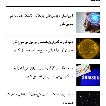
نئی نسل ’’ریورس فلن ایفیکٹ‘‘ کا شکار، ذہانت کم
ہونے لگی
دنیا کی طاقتور ترین شمسی دوربین نے سورج کی
حیران کن اور انتہائی واضح تصاویر حاصل کرلیں
سام سنگ نے گوگل سے پہلے 38 نئی اینڈرائیڈ
سیکیورٹی اپ ڈیٹس کی تصدیق کر دی
سائنس دانوں کا ستارے کی موت کے نایاب منظر کا
مشاہدہ