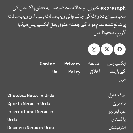
express.pk
خبروں اور حالات حاضرہ سے متعلق پاکستان کی
سب سے زیادہ وزٹ کی جانے والی ویب سائٹ ہے۔ اس ویب سائٹ
پر شائع شدہ تمام مواد کے جملہ حقوق بحق ایکسپریس میڈیا
گروپ محفوظ ہیں۔
ایکسپریس
ضابطہ
Privacy
Contact
کے بارے
اخلاق
Policy
Us
میں
صفحۂ اول
Showbiz News in Urdu
تازہ ترین
Sports News in Urdu
غزہ لہو لہو
International News in
پاکستان
Urdu
انٹر نیشنل
Business News in Urdu