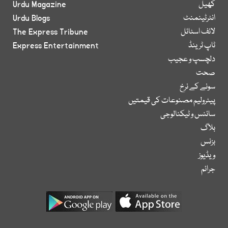
کھیل
Urdu Magazine
انٹرٹینمنٹ
Urdu Blogs
لائف اسٹائل
The Express Tribune
ٹاپ ٹرینڈ
Express Entertainment
دلچسپ و عجیب
صحت
سونے کے نرخ
پیٹرولیم مصنوعات کی قیمتیں
سائنس و ٹیکنالوجی
بلاگ
بزنس
ویڈیوز
جرائم