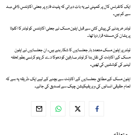
ایک کانفرنس کال پر کمپنی نے یہ بات دہرائی کہ پلیٹ فارم پر جعلی اکاؤنٹس 5 فی صد
سے کم ہیں۔
ٹوئٹر خریدنے کی پیش کش سے قبل ایلون مسک نے جعلی اکاؤنٹس کو ٹوئٹر کا اکلوتا
پریشان کن مسئلہ قرار دیا تھا۔
ٹوئٹر پر ایلون مسک متعدد بار جعلسازوں کا شکار بنے ہیں۔ ان جعلسازوں نے ایلون
مسک کے اکاؤنٹ کی نقل بنا کر ٹوئٹر صارفین کو دھوکا دے کرپٹو کرنسی بطور تحفہ
لینے کی کوششیں کی تھیں۔
ایلون مسک کے مطابق جعلسازوں کے اکاؤنٹ سے بچنے کے لیے ایک طریقہ یہ ہے کہ
تمام حقیقی انسانوں کی ویریفیکیشن چیک سے تصدیق کی جائے۔
متعلقہ