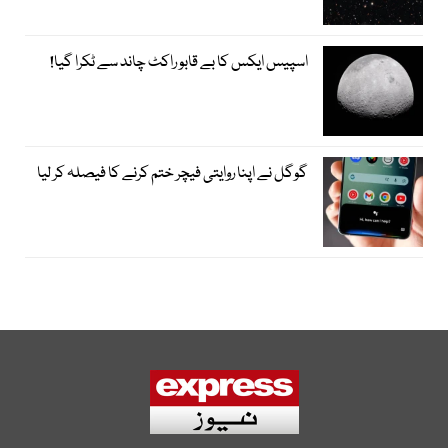
اسپیس ایکس کا بے قابو راکٹ چاند سے ٹکرا گیا!
گوگل نے اپنا روایتی فیچر ختم کرنے کا فیصلہ کر لیا