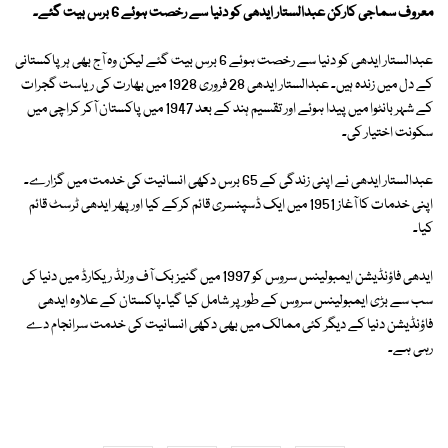
معروف سماجی کارکن عبدالستار ایدھی کو دنیا سے رخصت ہوئے 6 برس بیت گئے۔
عبدالستار ایدھی کو دنیا سے رخصت ہوئے 6 برس بیت گئے لیکن وہ آج بھی ہر پاکستانی
کے دل میں زندہ ہیں۔ عبدالستار ایدھی 28 فروری 1928 میں بھارت کی ریاست گجرات
کے شہر بانٹوا میں پیدا ہوئے اور تقسیم ہند کے بعد 1947 میں پاکستان آکر کراچی میں
سکونت اختیار کی۔
عبدالستار ایدھی نے اپنی زندگی کے 65 برس دکھی انسانیت کی خدمت میں گزارے۔
اپنی خدمات کا آغاز 1951 میں ایک ڈسپنسری قائم کرکے کیا اور پھر ایدھی ٹرسٹ قائم
کیا۔
ایدھی فاؤنڈیشن ایمبولینس سروس کو 1997 میں گنیز بک آف ورلڈ ریکارڈ میں دنیا کی
سب سے بڑی ایمبولینس سروس کے طور پر شامل کیا گیا۔پاکستان کے علاوہ ایدھی
فاؤنڈیشن دنیا کے دیگر کئی ممالک میں بھی دکھی انسانیت کی خدمت سرانجام دے
رہی ہے۔