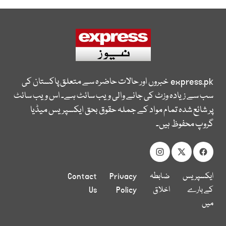
express.pk
خبروں اور حالات حاضرہ سے متعلق پاکستان کی
سب سے زیادہ وزٹ کی جانے والی ویب سائٹ ہے۔ اس ویب سائٹ
پر شائع شدہ تمام مواد کے جملہ حقوق بحق ایکسپریس میڈیا
گروپ محفوظ ہیں۔
ایکسپریس
ضابطہ
Privacy
Contact
کے بارے
اخلاق
Policy
Us
میں