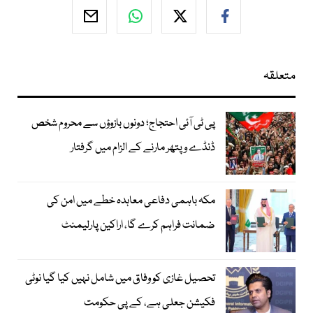
متعلقہ
پی ٹی آئی احتجاج؛ دونوں بازوؤں سے محروم شخص
ڈنڈے و پتھر مارنے کے الزام میں گرفتار
مکہ باہمی دفاعی معاہدہ خطے میں امن کی
ضمانت فراہم کرے گا، اراکین پارلیمنٹ
تحصیل غازی کو وفاق میں شامل نہیں کیا گیا نوٹی
فکیشن جعلی ہے، کے پی حکومت