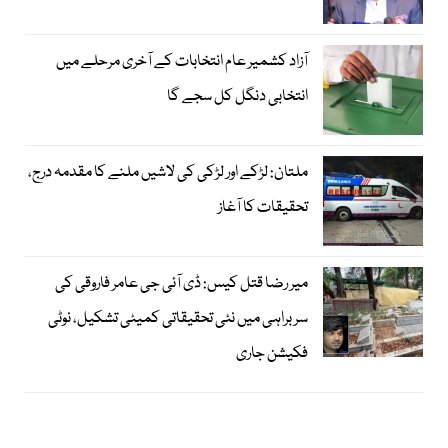
آزاد کشمیر عام انتخابات کے آخری مرحلے میں
انتخابی دنگل کل سجے گا
ملتان: لڑکے اور لڑکی کی لاشیں ملنے کا مقدمہ درج،
تحقیقات کا آغاز
میر رضا قتل کیس: ڈی آئی جی عامر فاروقی کی
سربراہی میں نئی تحقیقاتی کمیٹی تشکیل، نوٹی
فکیشن جاری