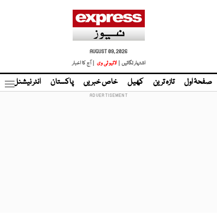
AUGUST 09, 2026
اشتہار لگائیں |
لائیو ٹی وی
| آج کا اخبار
صفحۂ اول
تازہ ترین
کھیل
خاص خبریں
پاکستان
انٹر نیشنل
ٹا