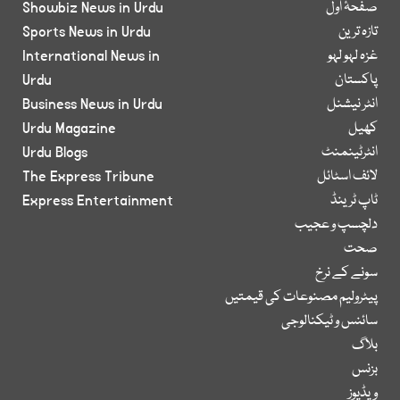
صفحۂ اول
Showbiz News in Urdu
تازہ ترین
Sports News in Urdu
غزہ لہو لہو
International News in
پاکستان
Urdu
انٹر نیشنل
Business News in Urdu
کھیل
Urdu Magazine
انٹرٹینمنٹ
Urdu Blogs
لائف اسٹائل
The Express Tribune
ٹاپ ٹرینڈ
Express Entertainment
دلچسپ و عجیب
صحت
سونے کے نرخ
پیٹرولیم مصنوعات کی قیمتیں
سائنس و ٹیکنالوجی
بلاگ
بزنس
ویڈیوز