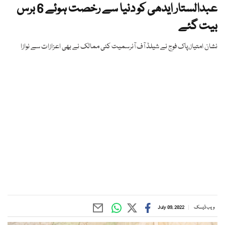
عبدالستار ایدھی کو دنیا سے رخصت ہوئے 6 برس
بیت گئے
نشان امتیاز،پاک فوج نے شیلڈ آف آنرسمیت کئی ممالک نے بھی اعزازات سے نوازا
ویب ڈیسک
July 09, 2022