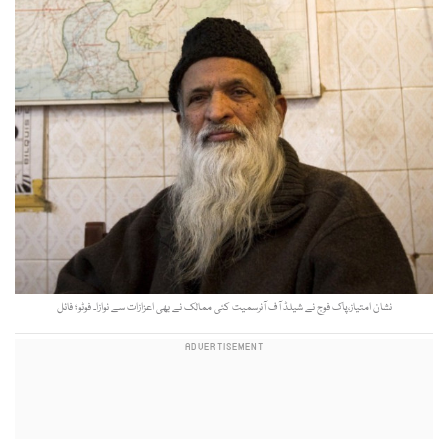
نشان امتیاز،پاک فوج نے شیلڈ آف آنرسمیت کئی ممالک نے بھی اعزازات سے نوازا۔ فوٹو؛ فائل