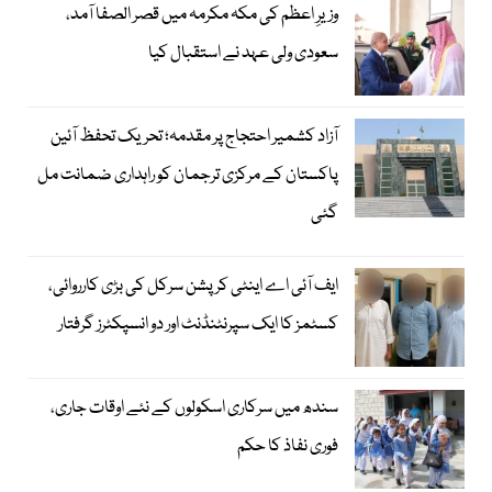
وزیرِ اعظم کی مکہ مکرمہ میں قصر الصفا آمد،
سعودی ولی عہد نے استقبال کیا
آزاد کشمیر احتجاج پر مقدمہ؛ تحریک تحفظ آئین
پاکستان کے مرکزی ترجمان کو راہداری ضمانت مل
گئی
ایف آئی اے اینٹی کرپشن سرکل کی بڑی کارروائی،
کسٹمز کا ایک سپرنٹنڈنٹ اور دو انسپکٹرز گرفتار
سندھ میں سرکاری اسکولوں کے نئے اوقات جاری،
فوری نفاذ کا حکم