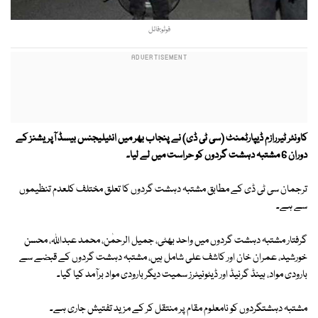
فوٹو:فائل
کاونٹر ٹیررازم ڈیپارٹمنٹ (سی ٹی ڈی) نے پنجاب بھر میں انٹیلیجنس بیسڈ آپریشنز کے
دوران 6 مشتبہ دہشت گردوں کو حراست میں لے لیا۔
ترجمان سی ٹی ڈی کے مطابق مشتبہ دہشت گردوں کا تعلق مختلف کلعدم تنظیموں
سے ہے۔
گرفتار مشتبہ دہشت گردوں میں واحد بھٹی، جمیل الرحمٰن، محمد عبداللہ، محسن
خورشید، عمران خان اور کاشف علی شامل ہیں، مشتبہ دہشت گردوں کے قبضے سے
بارودی مواد، ہینڈ گرنیڈ اور ڈیٹونیٹرز سمیت دیگر بارودی مواد برآمد کیا گیا۔
مشتبہ دہشتگردوں کو نامعلوم مقام پر منتقل کر کے مزید تفتیش جاری ہے۔