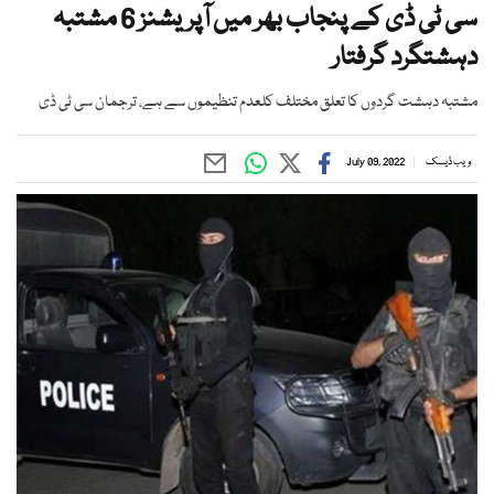
سی ٹی ڈی کے پنجاب بھر میں آپریشنز 6 مشتبہ
دہشتگرد گرفتار
مشتبہ دہشت گردوں کا تعلق مختلف کلعدم تنظیموں سے ہے، ترجمان سی ٹی ڈی
ویب ڈیسک
July 09, 2022