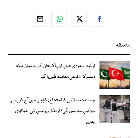
متعلقہ
ترکیہ، سعودی عرب اور پاکستان کے درمیان مکہ
مشترکہ دفاعی معاہدہ طے پا گیا
جماعت اسلامی کا احتجاج: کراچی میں آج کون سی
سڑکیں بند ہوں گی؟ ٹریفک پولیس کی ایڈوائزری
جاری