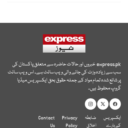
express.pk
خبروں اور حالات حاضرہ سے متعلق پاکستان کی
سب سے زیادہ وزٹ کی جانے والی ویب سائٹ ہے۔ اس ویب سائٹ
پر شائع شدہ تمام مواد کے جملہ حقوق بحق ایکسپریس میڈیا
گروپ محفوظ ہیں۔
ایکسپریس
ضابطہ
Privacy
Contact
کے بارے
اخلاق
Policy
Us