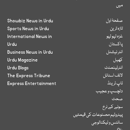
میں
صفحۂ اول
Showbiz News in Urdu
تازہ ترین
Sports News in Urdu
غزہ لہو لہو
International News in
پاکستان
Urdu
انٹر نیشنل
Business News in Urdu
کھیل
Urdu Magazine
انٹرٹینمنٹ
Urdu Blogs
لائف اسٹائل
The Express Tribune
ٹاپ ٹرینڈ
Express Entertainment
دلچسپ و عجیب
صحت
سونے کے نرخ
پیٹرولیم مصنوعات کی قیمتیں
سائنس و ٹیکنالوجی