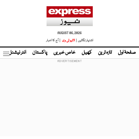
AUGUST 06, 2026
اشتہار لگائیں |
لائیو ٹی وی
| آج کا اخبار
صفحۂ اول
تازہ ترین
کھیل
خاص خبریں
پاکستان
انٹر نیشنل
ٹا