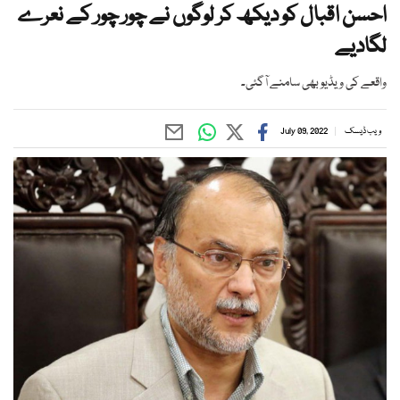
احسن اقبال کو دیکھ کر لوگوں نے چور چور کے نعرے
لگادیے
واقعے کی ویڈیو بھی سامنے آگئی۔
ویب ڈیسک
July 09, 2022