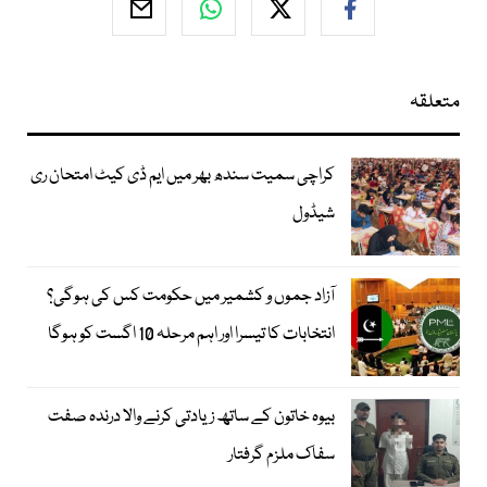
متعلقہ
کراچی سمیت سندھ بھر میں ایم ڈی کیٹ امتحان ری
شیڈول
آزاد جموں و کشمیر میں حکومت کس کی ہوگی؟
انتخابات کا تیسرا اور اہم مرحلہ 10 اگست کو ہوگا
بیوہ خاتون کے ساتھ زیادتی کرنے والا درندہ صفت
سفاک ملزم گرفتار