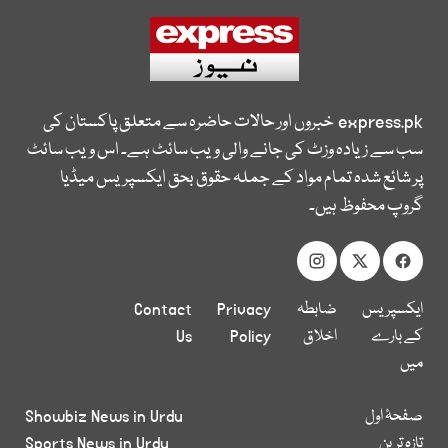
express.pk
خبروں اور حالات حاضرہ سے متعلق پاکستان کی
سب سے زیادہ وزٹ کی جانے والی ویب سائٹ ہے۔ اس ویب سائٹ
پر شائع شدہ تمام مواد کے جملہ حقوق بحق ایکسپریس میڈیا
گروپ محفوظ ہیں۔
ایکسپریس
ضابطہ
Privacy
Contact
کے بارے
اخلاق
Policy
Us
میں
صفحۂ اول
Showbiz News in Urdu
تازہ ترین
Sports News in Urdu