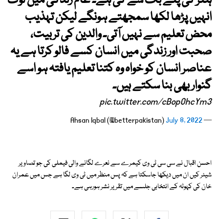
ہٹلر کی پلے بک سے کی ہے۔ عام زندگی میں لوگ
انہیں پڑھا لکھا سمجھتے ہونگے لیکن تہذیب
محض تعلیم سے نہیں آتی۔ والدین کی تربیت،
صحبت اور زندگی میں انسان کسے فالو کرتا ہے یہ
عناصر انسان کو خواہ وہ کتنا تعلیم یافتہ ہو اسے
گنوار بھی بنا سکتے ہیں۔
pic.twitter.com/cBopOhcYm3
July 8, 2022
— Ahsan Iqbal (@betterpakistan)
احسن اقبال نے سی سی ٹی وی کیمرے سے نعرے لگانے والی فیملی کی جو تصاویر
شیئر کیں ان میں دیکھا جاسکتا ہے کہ پس منظر میں ٹی وی لگا ہے جس میں عمران
خان کی کہوٹہ کے انتخابی جلسے میں تقریر نشر ہورہی ہے۔