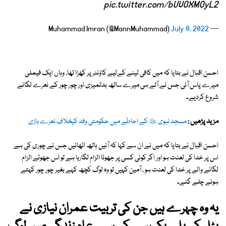
pic.twitter.com/bUVOXMOyL2
July 8, 2022
— Muhammad Imran (@MannMuhammad)
احسن اقبال نے بتایا کہ میں کافی لینے کےلیے کاؤنٹر پر کھڑا تھا، وہاں ایک فیملی
میرے پاس آئی جس نے آتے ہی میرے ساتھ بدتمیزی اور چور چور کے نعرے لگانے
شروع کردیے۔
مزید پڑھیں :
مسجد نبوی ﷺ کے احاطے میں حکومتی وفد کیخلاف نعرے بازی
احسن اقبال نے بتایا کہ میں نے ان سے کہا کہ آئیں ہاتھ اٹھائیں جس نے چوری کی ہے
اس پر خدا کی لعنت ہو اور اگر کوئی کسی پر جھوٹا الزام لگارہا ہے تو اس جھوٹے الزام
لگانے والے پر خدا کی لعنت ہو ، آمین کہیں تو وہ لوگ کچھ کہے بغیر چور چور کہتے
ہوئے چلے گئے۔
یہ وہ چہرے ہیں جن کی تربیت عمران نیازی نے