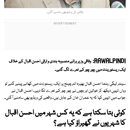
واقعے کی ویڈیو بھی سامنے آگئی۔
RAWALPINDI:
وفاقی وزیر برائے منصوبہ بندی و ترقی احسن اقبال کے خلاف
ایک ریسٹورینٹ میں چور چور کے نعرے لگ گئے۔
سینئر لیگی رہنما احسن اقبال بھیرہ انٹرچینج پر ایک ریسٹورنٹ میں کھانے پینے گئے تو
وہاں انہیں دیکھ کر خواتین اور بچوں نے چور چور کے نعرے لگا دیے۔ احسن اقبال نے
جواب میں انہیں کہا کہ یہ عمران خان کے جاہل ہیں۔ واقعے کی ویڈیو بھی سامنے آگئی۔
کوئی بتا سکتا ہے کہ یہ کس شہر میں احسن اقبال
کا شہریوں نے گھیراؤ کیا ہے ؟