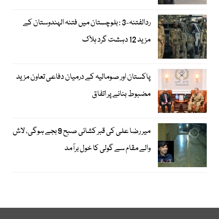
ردالفتنہ-3 : بلوچستان میں فتنہ الہندوستان کے
مزید 12 دہشت گرد ہلاک
پاکستان اور صومالیہ کے درمیان دفاعی تعاون مزید
مضبوط بنانے پر اتفاق
میر رضا علی کی قبر کشائی صبح 9 بجے ہوگی، لاش
والے مقام سے گولی کا خول برآمد