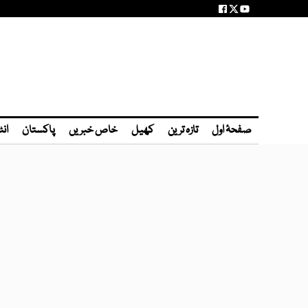
صفحۂ اول
تازہ ترین
کھیل
خاص خبریں
پاکستان
انٹ