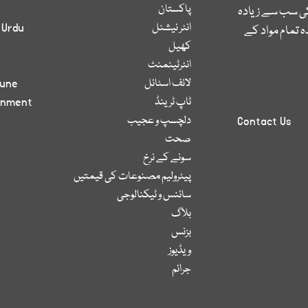
پاکستان
کی سب سے زیادہ
انٹر نیشنل
 Urdu
 تمام مواد کے
کھیل
انٹرٹینمنٹ
لائف اسٹائل
bune
ٹاپ ٹرینڈ
inment
دلچسپ و عجیب
Contact Us
صحت
سونے کے نرخ
پیٹرولیم مصنوعات کی قیمتیں
سائنس و ٹیکنالوجی
بلاگ
بزنس
ویڈیوز
جرائم