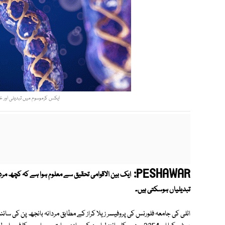
ایکس کرموسوم میں تبدیلی اور خر
PESHAWAR:
ایک بین الاقوامی تحقیق سے معلوم ہوا ہے کہ کچھ مرد
تبدیلیاں ہوسکتی ہیں۔
اٹلی کی جامعہ فلورنس کی پروفیسر زیلا کراز کے مطابق مردانہ بانجھ پن کی س