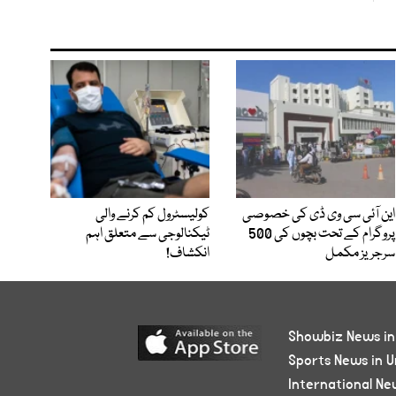
این آئی سی وی ڈی کی خصوصی
کولیسٹرول کم کرنے والی
پروگرام کے تحت بچوں کی 500
ٹیکنالوجی سے متعلق اہم
سرجریز مکمل
انکشاف!
Showbiz News in
Sports News in U
International Ne