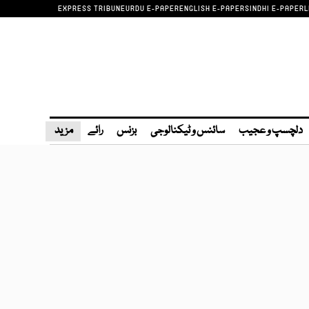
EXPRESS TRIBUNE
URDU E-PAPER
ENGLISH E-PAPER
SINDHI E-PAPER
L
دلچسپ و عجیب
سائنس و ٹیکنالوجی
بزنس
رائے
مزید