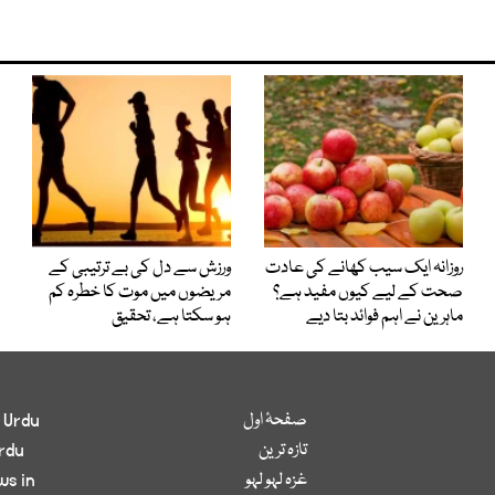
روزانہ ایک سیب کھانے کی عادت
ورزش سے دل کی بے ترتیبی کے
صحت کے لیے کیوں مفید ہے؟
مریضوں میں موت کا خطرہ کم
ماہرین نے اہم فوائد بتا دیے
ہو سکتا ہے، تحقیق
صفحۂ اول
 Urdu
تازہ ترین
rdu
غزہ لہو لہو
ws in