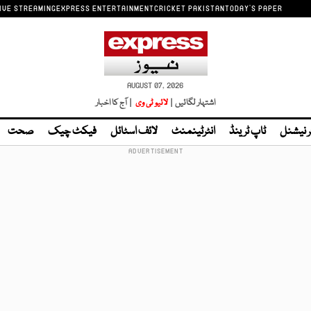
IVE STREAMING
EXPRESS ENTERTAINMENT
CRICKET PAKISTAN
TODAY'S PAPER
AUGUST 07, 2026
اشتہار لگائیں |
لائیو ٹی وی
| آج کا اخبار
ر نیشنل
ٹاپ ٹرینڈ
انٹرٹینمنٹ
لائف اسٹائل
فیکٹ چیک
صحت