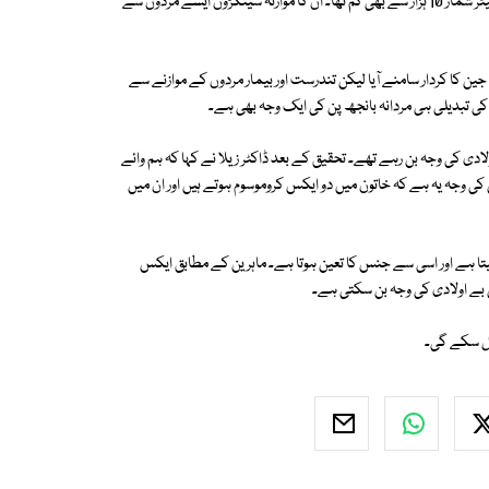
پر غور کیا اور 2354 مردوں کا جائزہ لیا جن کے مادہ حیات میں اسپرم کا فی ملی لیٹر شمار 10 ہزار سے بھی کم تھا۔ ان کا موازنہ سینکڑوں ایسے مردوں سے
ین کا کردار سامنے آیا لیکن تندرست اور بیمار مردوں کے موازنے سے
لادی کی وجہ بن رہے تھے۔ تحقیق کے بعد ڈاکٹر زیلا نے کہا کہ ہم وائے
س کی وجہ یہ ہے کہ خاتون میں دو ایکس کروموسوم ہوتے ہیں اور ان میں
لیتا ہے اور اسی سے جنس کا تعین ہوتا ہے۔ ماہرین کے مطابق ایکس
 بے اولادی کی وجہ بن سکتی ہے۔
مل سکے گی۔