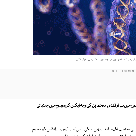
ابی مردانہ بانجھ پن کی وجہ بن سکتی ہے۔ فوٹو: فائل
وں میں بے اولادی یا بانجھ پن کی وجہ ایکس کروموسوم میں جینیاتی
ائنسی وجہ اب تک سامنے نہیں آسکی۔ اسی لیے انہوں نے ایکس کروموسوم