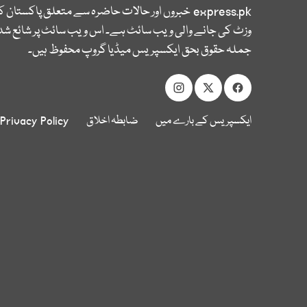
express.pk
خبروں اور حالات حاضرہ سے متعلق پاکستان 
وزٹ کی جانے والی ویب سائٹ ہے۔ اس ویب سائٹ پر شائع شدہ
جملہ حقوق بحق ایکسپریس میڈیا گروپ محفوظ ہیں۔
ایکسپریس کے بارے میں
ضابطہ اخلاق
Privacy Policy