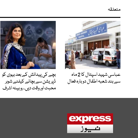
متعلقہ
عباسی شہید اسپتال کا 2 ماہ
بچے کی پیدائش کے بعد بیوی کو
سے بند شعبہ اطفال دوبارہ فعال
ڈپریشن سے بچانے کیلئے شوہر
محبت اور وقت دیں، روبینہ اشرف