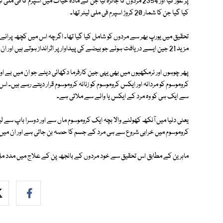
کیا گیا جن کا شمار 20 کروڑ اسپرم فی ملی لیٹر تھا۔
تحقیق میں یورپ بھر سے مردوں کو شامل کیا گیا تھا۔ اگرچہ اس میں کچھ پرانے ج
مزید 21 جین ایسے دریافت ہوئے جو بیضے کی پیداوار پر اثرانداز ہوتے ہیں اور ان کی تبدیلی ہی مردانہ بانجھ پن کی ایک وجہ بھی ہے۔
پھر چوہوں اور نرمکھیوں میں بھی یہی جین کارفرما دکھائی دیئے جو ان میں بے او
کروموسوم کو مردانہ اور ایکس کروموسوم کو زنانہ کروموسوم قرار دیتے رہے ہیں۔ ا
سے ایک ہی کو وہ مرد کے ایکس یا وائے سے ملاتی ہے۔
یعنی دنیا میں آنکھ کھولنے والا بچہ ایک کروموسوم ماں سے اور دوسرا باپ سے 
کروموسوم میں خرابی شروع سے ہی مرد کے جسم کا حصہ بن جاتی ہے اور ان میں
ماہرین کے مطابق اس تحقیق سے خود مردوں کے بانجھ پن کے علاج میں مدد 