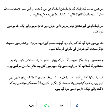
اس میں نصب نیئر فیلڈ کمیونیکیشن ٹیکنالوجی اس گیجٹ اور اس سے جڑے اسمارٹ
فون کے درمیان ڈیٹا اور توانائی کے تبادلے کو بھی ممکن بناتی ہے۔
اس ٹیکنالوجی کے متعلق نینو اینرجی نامی جرنل میں شائع ہونے والے ایک مقالے میں
بتایا گیا۔
مقالے میں بتایا گیا کہ کس طرح یہ گیجٹ جسم کے درجہ حرارت اور فشار خون سمیت
دیگر صحت کے عوامل کی نگرانی کر سکتا ہے۔
جامعہ میں الیکٹریکل انجینئرنگ اور کمپیوٹر سائنس کے اسسٹنٹ پروفیسر راحیم
اسفندیار کا کہنا تھا کہ اس ایجاد سے ایک چیز میں کئی اہم نتائج حاصل ہوگئے ہیں۔
انہوں نے کہا کہ اس گیجٹ سے ایک مستقبل، بغیر بیٹری کا، وائر لیس اور کبھی بھی
کہیں بھی طلب کیا جانے والا صحت کی نگرانی کرنے والا آلہ ممکن ہوتا ہے۔ یہ کم
لاگت والے لچک دار مواد سے بنایا گیا ہے۔