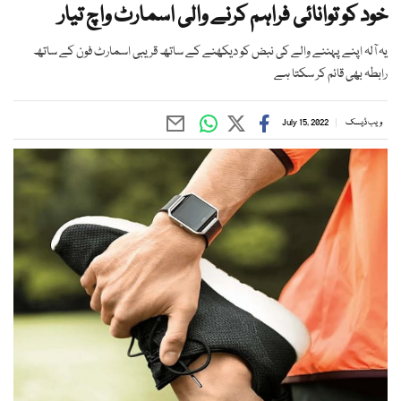
خود کو توانائی فراہم کرنے والی اسمارٹ واچ تیار
یہ آلہ اپنے پہننے والے کی نبض کو دیکھنے کے ساتھ قریبی اسمارٹ فون کے ساتھ
رابطہ بھی قائم کر سکتا ہے
ویب ڈیسک
July 15, 2022