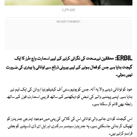
(فوٹو: فائل)
ERBIL:
محققین نےصحت کی نگرانی کرنے کے لیے اسمارٹ واچ طرز کا ایک
گیجٹ بنایا ہے جس کو فعال ہونے کے لیے بیرونی ذرائع سے توانائی یا بیٹری کی ضرورت
نہیں ہوتی۔
خود کو توانائی دینے والا یہ آلہ، جس کو یونیورسٹی آف کیلیفورنیا اِروائن کی ایک ٹیم نے
بنایا ہے، اپنے پہننے والے کی نبض کو دیکھنے کے ساتھ قریبی اسمارٹ فون کے ساتھ
رابطہ بھی قائم کر سکتا ہے۔
اس گیجٹ کو دی جانے والی توانائی اس کی کلائی کی پٹی میں موجود اینرجی جنریٹرز کو
تھپک کر بنائی جاسکتی ہے۔ یہ جنریٹرز سینسر سرکٹری اور ایل ای ڈی ڈسپلے کو بجلی
فراہم کرتے ہیں۔