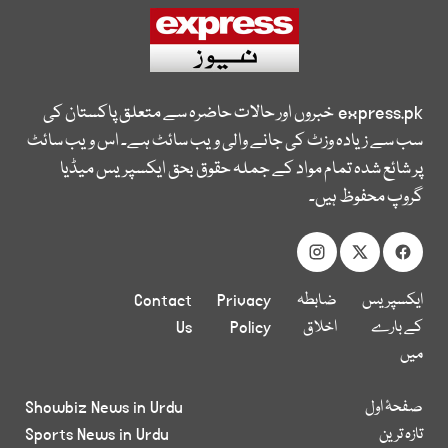
express.pk
خبروں اور حالات حاضرہ سے متعلق پاکستان کی
سب سے زیادہ وزٹ کی جانے والی ویب سائٹ ہے۔ اس ویب سائٹ
پر شائع شدہ تمام مواد کے جملہ حقوق بحق ایکسپریس میڈیا
گروپ محفوظ ہیں۔
ایکسپریس
ضابطہ
Privacy
Contact
کے بارے
اخلاق
Policy
Us
میں
صفحۂ اول
Showbiz News in Urdu
تازہ ترین
Sports News in Urdu