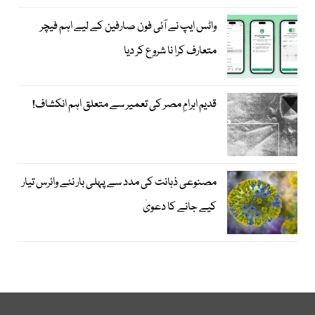
واٹس ایپ نے آئی فون صارفین کے لیے اہم فیچر
متعارف کرا نا شروع کر دیا
قدیم اہرامِ مصر کی تعمیر سے متعلق اہم انکشاف!
مصنوعی ذہانت کی مدد سے پہلی بار نئے وائرس تیار
کیے جانے کا دعویٰ