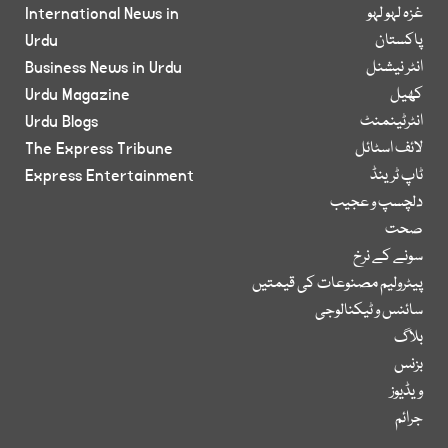
غزہ لہو لہو
International News in
پاکستان
Urdu
انٹر نیشنل
Business News in Urdu
کھیل
Urdu Magazine
انٹرٹینمنٹ
Urdu Blogs
لائف اسٹائل
The Express Tribune
ٹاپ ٹرینڈ
Express Entertainment
دلچسپ و عجیب
صحت
سونے کے نرخ
پیٹرولیم مصنوعات کی قیمتیں
سائنس و ٹیکنالوجی
بلاگ
بزنس
ویڈیوز
جرائم