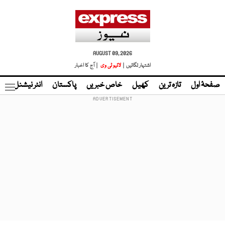
AUGUST 09, 2026
اشتہار لگائیں |
لائیو ٹی وی
| آج کا اخبار
صفحۂ اول
تازہ ترین
کھیل
خاص خبریں
پاکستان
انٹر نیشنل
ٹا