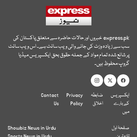
express.pk
خبروں اور حالات حاضرہ سے متعلق پاکستان کی
سب سے زیادہ وزٹ کی جانے والی ویب سائٹ ہے۔ اس ویب سائٹ
پر شائع شدہ تمام مواد کے جملہ حقوق بحق ایکسپریس میڈیا
گروپ محفوظ ہیں۔
ایکسپریس
ضابطہ
Privacy
Contact
کے بارے
اخلاق
Policy
Us
میں
صفحۂ اول
Showbiz News in Urdu
تازہ ترین
Sports News in Urdu