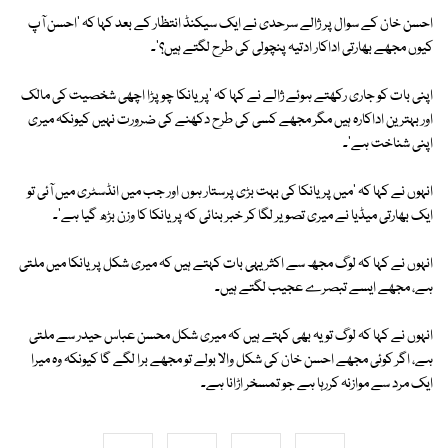
احسن خان کے سوال پر ژالے سرحدی نے ایک سیکنڈ انتظار کے بعد کہا کہ 'احسن آپ
کیوں مجھے بھارتی اداکار ادتیہ پنچولی کی طرح لگتے ہیں؟'۔
اپنی بات کو جاری رکھتے ہوئے ژالے نے کہا کہ 'پریانکا چوپڑا اچھی شخصیت کی مالک
اور بہترین اداکارہ ہیں مگر مجھے کسی کی طرح دکھنے کی ضرورت نہیں کیونکہ میری
اپنی شناخت ہے'۔
انہوں نے کہا کہ 'میں پریانکا کی بہت بڑی پرستار ہوں اور جب میں انڈسٹری میں آئی تو
ایک بھارتی میڈیا نے میری تصویر لگا کر خبر بنائی کہ پریانکا کا وزن بڑھ گیا ہے'۔
انہوں نے کہا کہ لوگ مجھ سے اکثر یہی بات کہتے ہیں کہ میری شکل پریانکا میں ملتی
ہے، مجھے ایسے تبصرے عجیب لگتے ہیں۔
انہوں نے کہا کہ لوگ تو یہ بھی کہتے ہیں کہ میری شکل محسن عباس حیدر سے ملتی
ہے، اگر کوئی مجھے احسن خان کی شکل والا بولے تو مجھے برا لگے گا کیونکہ وہ میرا
ایک مرد سے موازنہ کررہا ہے جو تمسخر اڑانا ہے۔