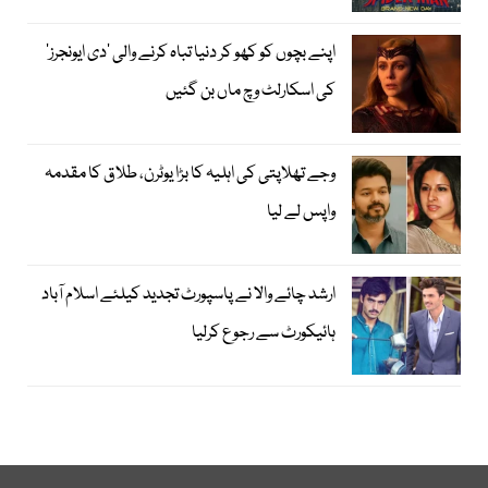
اپنے بچوں کو کھو کر دنیا تباہ کرنے والی ’دی ایونجرز‘
کی اسکارلٹ وچ ماں بن گئیں
وجے تھلاپتی کی اہلیہ کا بڑا یوٹرن، طلاق کا مقدمہ
واپس لے لیا
ارشد چائے والا نے پاسپورٹ تجدید کیلئے اسلام آباد
ہائیکورٹ سے رجوع کرلیا