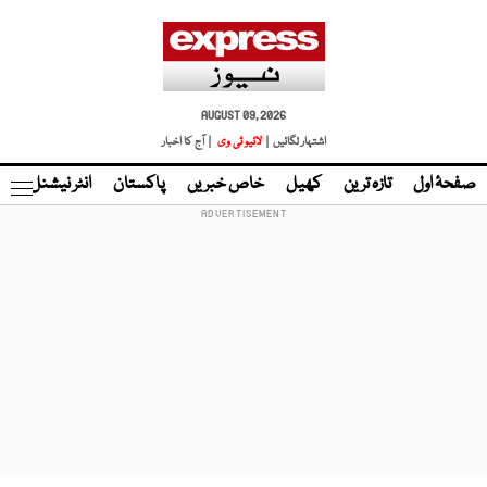
AUGUST 09, 2026
اشتہار لگائیں |
لائیو ٹی وی
| آج کا اخبار
صفحۂ اول
تازہ ترین
کھیل
خاص خبریں
پاکستان
انٹر نیشنل
ٹا