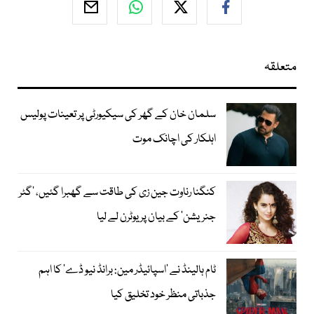
متعلقہ
سلمان خان کے گھر کی سیکیورٹی پر تعینات پولیس
اہلکار کی اچانک موت
کنگنا رناوت جین زی کی طاقت سے گھبرا گئیں، ’گٹر
جنریشن‘ کے بیان پر یوٹرن لے لیا
ٹام ہالینڈ نے ’اسپائیڈر مین: برانڈ نیو ڈے‘ کا اہم
جذباتی منظر خود تخلیق کیا