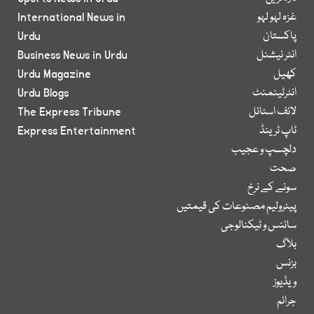
غزہ لہو لہو
International News in
پاکستان
Urdu
انٹر نیشنل
Business News in Urdu
کھیل
Urdu Magazine
انٹرٹینمنٹ
Urdu Blogs
لائف اسٹائل
The Express Tribune
ٹاپ ٹرینڈ
Express Entertainment
دلچسپ و عجیب
صحت
سونے کے نرخ
پیٹرولیم مصنوعات کی قیمتیں
سائنس و ٹیکنالوجی
بلاگ
بزنس
ویڈیوز
جرائم