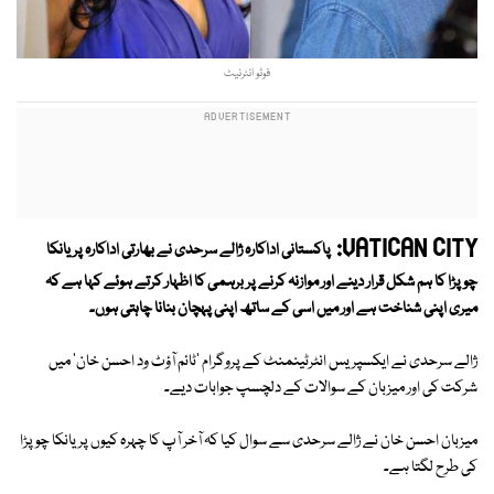
فوٹو انٹرنیٹ
VATICAN CITY:
پاکستانی اداکارہ ژالے سرحدی نے بھارتی اداکارہ پریانکا
چوپڑا کا ہم شکل قرار دینے اور موازنہ کرنے پر برہمی کا اظہار کرتے ہوئے کہا ہے کہ
میری اپنی شناخت ہے اور میں اسی کے ساتھ اپنی پہچان بنانا چاہتی ہوں۔
ژالے سرحدی نے ایکسپریس انٹرٹینمنٹ کے پروگرام 'ٹائم آؤٹ ود احسن خان' میں
شرکت کی اور میزبان کے سوالات کے دلچسپ جوابات دیے۔
میزبان احسن خان نے ژالے سرحدی سے سوال کیا کہ آخر آپ کا چہرہ کیوں پریانکا چوپڑا
کی طرح لگتا ہے۔