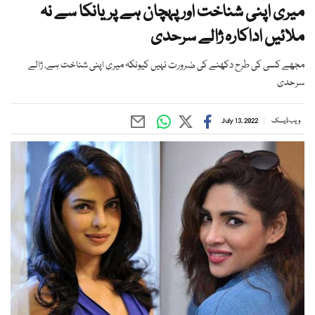
میری اپنی شناخت اور پہچان ہے پریانکا سے نہ
ملائیں اداکارہ ژالے سرحدی
مجھے کسی کی طرح دکھنے کی ضرورت نہیں کیونکہ میری اپنی شناخت ہے، ژالے
سرحدی
ویب ڈیسک
July 13, 2022